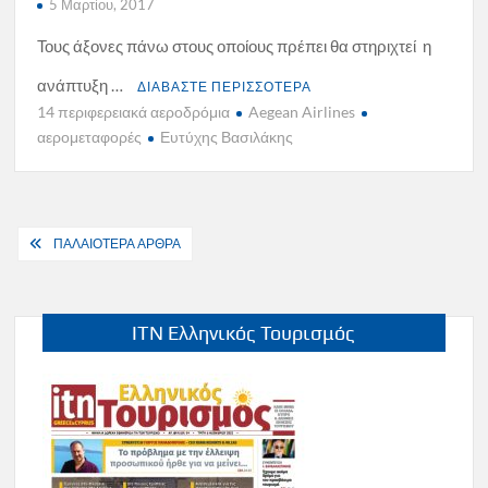
5 Μαρτίου, 2017
Τους άξονες πάνω στους οποίους πρέπει θα στηριχτεί η
ανάπτυξη …
ΔΙΑΒΑΣΤΕ ΠΕΡΙΣΣΟΤΕΡΑ
14 περιφερειακά αεροδρόμια
Aegean Airlines
αερομεταφορές
Ευτύχης Βασιλάκης
Πλοήγηση
ΠΑΛΑΙΟΤΕΡΑ ΑΡΘΡΑ
άρθρων
ITN Ελληνικός Τουρισμός