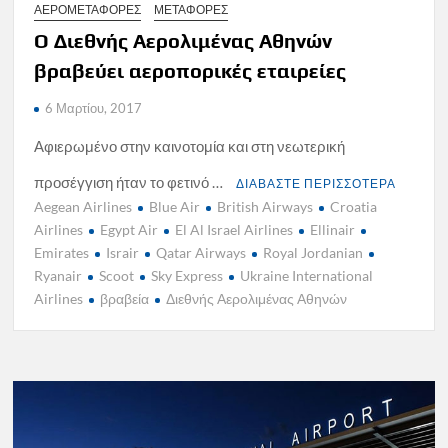
ΑΕΡΟΜΕΤΑΦΟΡΕΣ
ΜΕΤΑΦΟΡΕΣ
Ο Διεθνής Αερολιμένας Αθηνών
βραβεύει αεροπορικές εταιρείες
6 Μαρτίου, 2017
Αφιερωμένο στην καινοτομία και στη νεωτερική
προσέγγιση ήταν το φετινό …
ΔΙΑΒΑΣΤΕ ΠΕΡΙΣΣΟΤΕΡΑ
Aegean Airlines
Blue Air
British Airways
Croatia
Airlines
Egypt Air
El Al Israel Airlines
Ellinair
Emirates
Israir
Qatar Airways
Royal Jordanian
Ryanair
Scoot
Sky Express
Ukraine International
Airlines
βραβεία
Διεθνής Αερολιμένας Αθηνών