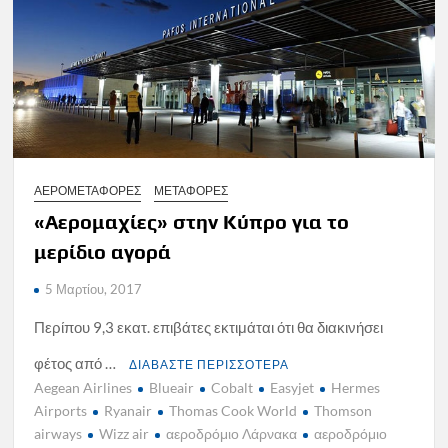
ΑΕΡΟΜΕΤΑΦΟΡΕΣ
ΜΕΤΑΦΟΡΕΣ
«Αερομαχίες» στην Κύπρο για το
μερίδιο αγορά
5 Μαρτίου, 2017
Περίπου 9,3 εκατ. επιβάτες εκτιμάται ότι θα διακινήσει
φέτος από …
ΔΙΑΒΑΣΤΕ ΠΕΡΙΣΣΟΤΕΡΑ
Aegean Airlines
Blueair
Cobalt
Easyjet
Hermes
Airports
Ryanair
Thomas Cook World
Thomson
airways
Wizz air
αεροδρόμιο Λάρνακα
αεροδρόμιο