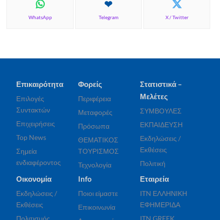
WhatsApp
Telegram
X / Twitter
Επικαιρότητα
Φορείς
Στατιστικά –
Μελέτες
Επιλογές
Περιφέρεια
Συντακτών
ΣΥΜΒΟΥΛΕΣ
Μεταφορές
Επιχειρήσεις
ΕΚΠΑΙΔΕΥΣΗ
Πρόσωπα
Top News
Εκδηλώσεις /
ΘΕΜΑΤΙΚΟΣ
Εκθέσεις
Σημεία
ΤΟΥΡΙΣΜΟΣ
ενδιαφέροντος
Πολιτική
Τεχνολογία
Οικονομία
Info
Εταιρεία
Εκδηλώσεις /
Ποιοι είμαστε
ITN ΕΛΛΗΝΙΚΗ
Εκθέσεις
ΕΦΗΜΕΡΙΔΑ
Επικοινωνία
Πολιτισμός
ITN GREEK