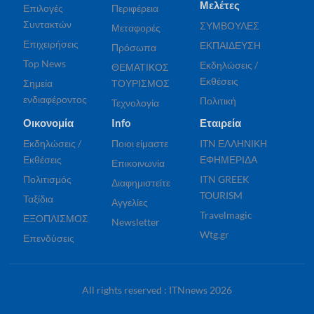
Μελέτες
Επιλογές
Περιφέρεια
Συντακτών
ΣΥΜΒΟΥΛΕΣ
Μεταφορές
Επιχειρήσεις
ΕΚΠΑΙΔΕΥΣΗ
Πρόσωπα
Top News
Εκδηλώσεις /
ΘΕΜΑΤΙΚΟΣ
Εκθέσεις
Σημεία
ΤΟΥΡΙΣΜΟΣ
ενδιαφέροντος
Πολιτική
Τεχνολογία
Οικονομία
Info
Εταιρεία
Εκδηλώσεις /
Ποιοι είμαστε
ITN ΕΛΛΗΝΙΚΗ
Εκθέσεις
ΕΦΗΜΕΡΙΔΑ
Επικοινωνία
Πολιτισμός
ITN GREEK
Διαφημιστείτε
TOURISM
Ταξίδια
Αγγελίες
Travelmagic
ΕΞΟΠΛΙΣΜΟΣ
Newsletter
Wtg.gr
Επενδύσεις
All rights reserved : ITNnews 2026