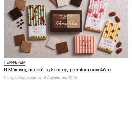
T
ΠΕΡΙΦΕΡΕΙΑ
Η
Η Μύκονος αποκτά τη δική της premium σοκολάτα
Γ
Γιώργος Καραχρήστος
6 Αυγούστου, 2026