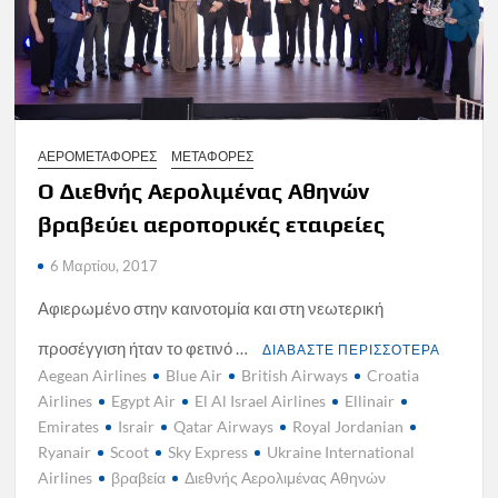
ΑΕΡΟΜΕΤΑΦΟΡΕΣ
ΜΕΤΑΦΟΡΕΣ
Ο Διεθνής Αερολιμένας Αθηνών
βραβεύει αεροπορικές εταιρείες
6 Μαρτίου, 2017
Αφιερωμένο στην καινοτομία και στη νεωτερική
προσέγγιση ήταν το φετινό …
ΔΙΑΒΑΣΤΕ ΠΕΡΙΣΣΟΤΕΡΑ
Aegean Airlines
Blue Air
British Airways
Croatia
Airlines
Egypt Air
El Al Israel Airlines
Ellinair
Emirates
Israir
Qatar Airways
Royal Jordanian
Ryanair
Scoot
Sky Express
Ukraine International
Airlines
βραβεία
Διεθνής Αερολιμένας Αθηνών