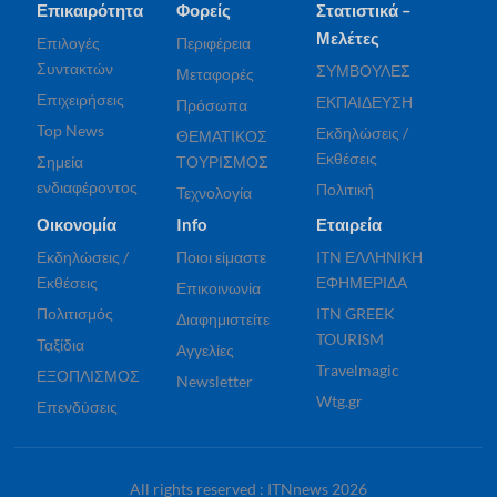
Επικαιρότητα
Φορείς
Στατιστικά –
Μελέτες
Επιλογές
Περιφέρεια
Συντακτών
ΣΥΜΒΟΥΛΕΣ
Μεταφορές
Επιχειρήσεις
ΕΚΠΑΙΔΕΥΣΗ
Πρόσωπα
Top News
Εκδηλώσεις /
ΘΕΜΑΤΙΚΟΣ
Εκθέσεις
Σημεία
ΤΟΥΡΙΣΜΟΣ
ενδιαφέροντος
Πολιτική
Τεχνολογία
Οικονομία
Info
Εταιρεία
Εκδηλώσεις /
Ποιοι είμαστε
ITN ΕΛΛΗΝΙΚΗ
Εκθέσεις
ΕΦΗΜΕΡΙΔΑ
Επικοινωνία
Πολιτισμός
ITN GREEK
Διαφημιστείτε
TOURISM
Ταξίδια
Αγγελίες
Travelmagic
ΕΞΟΠΛΙΣΜΟΣ
Newsletter
Wtg.gr
Επενδύσεις
All rights reserved : ITNnews 2026