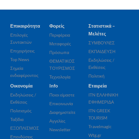
Επικαιρότητα
Φορείς
Στατιστικά –
Μελέτες
Επιλογές
Περιφέρεια
Συντακτών
ΣΥΜΒΟΥΛΕΣ
Μεταφορές
Επιχειρήσεις
ΕΚΠΑΙΔΕΥΣΗ
Πρόσωπα
Top News
Εκδηλώσεις /
ΘΕΜΑΤΙΚΟΣ
Εκθέσεις
Σημεία
ΤΟΥΡΙΣΜΟΣ
ενδιαφέροντος
Πολιτική
Τεχνολογία
Οικονομία
Info
Εταιρεία
Εκδηλώσεις /
Ποιοι είμαστε
ITN ΕΛΛΗΝΙΚΗ
Εκθέσεις
ΕΦΗΜΕΡΙΔΑ
Επικοινωνία
Πολιτισμός
ITN GREEK
Διαφημιστείτε
TOURISM
Ταξίδια
Αγγελίες
Travelmagic
ΕΞΟΠΛΙΣΜΟΣ
Newsletter
Wtg.gr
Επενδύσεις