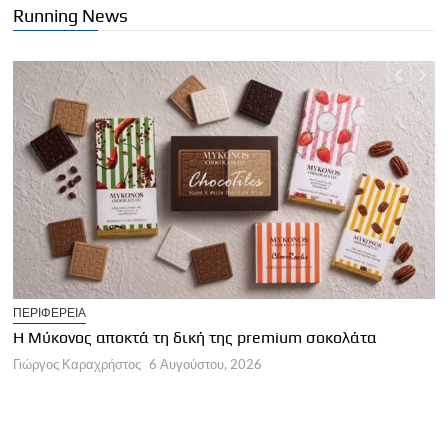
Running News
T
ΠΕΡΙΦΕΡΕΙΑ
Η
Η Μύκονος αποκτά τη δική της premium σοκολάτα
Γ
Γιώργος Καραχρήστος
6 Αυγούστου, 2026