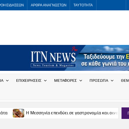
ΡΟΗ ΕΙΔΗΣΕΩΝ
ΑΡΘΡΑ ΑΝΑΓΝΩΣΤΩΝ
ΤΑΥΤΟΤΗΤΑ
ITNNEWS
International
Tourism
News
ΙΑ
ΕΠΙΧΕΙΡΗΣΕΙΣ
ΜΕΤΑΦΟΡΕΣ
ΠΡΟΣΩΠΑ
ΘΕΜ
 Μεσσηνία επενδύει σε γαστρονομία και οινοτουρισμό
Ο