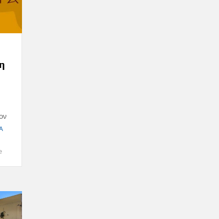
η
ον
Α
e