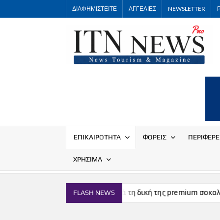
Skip
ΔΙΑΦΗΜΙΣΤΕΙΤΕ
ΑΓΓΕΛΙΕΣ
NEWSLETTER
to
content
ΕΠΙΚΑΙΡΟΤΗΤΑ
ΦΟΡΕΙΣ
ΠΕΡΙΦΕΡΕ
ΧΡΗΣΙΜΑ
Η Μύκονος αποκτά τη δική της premium σοκολάτα
Η
FLASH NEWS