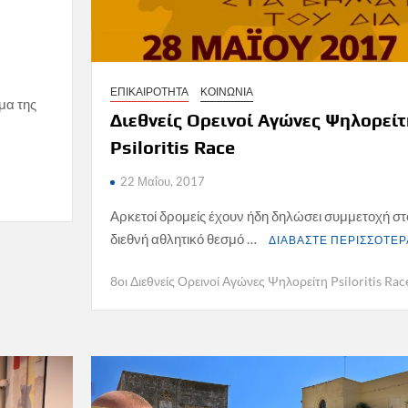
ΕΠΙΚΑΙΡΟΤΗΤΑ
ΚΟΙΝΩΝΙΑ
μα της
Διεθνείς Ορεινοί Αγώνες Ψηλορείτ
Psiloritis Race
22 Μαΐου, 2017
Αρκετοί δρομείς έχουν ήδη δηλώσει συμμετοχή στ
διεθνή αθλητικό θεσμό …
ΔΙΑΒΑΣΤΕ ΠΕΡΙΣΣΟΤΕΡ
8οι Διεθνείς Ορεινοί Αγώνες Ψηλορείτη Psiloritis Rac