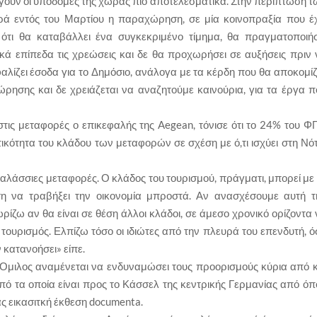
τουργούν οι υποδομές της χώρας πιο αποτελεσματικά. Στην περίπτωση 
ά εντός του Μαρτίου η παραχώρηση, σε μία κοινοπραξία που έχ
ότι θα καταβάλλει ένα συγκεκριμένο τίμημα, θα πραγματοποιήσ
ικά επίπεδα τις χρεώσεις και δε θα προχωρήσει σε αυξήσεις πριν 
λίζει έσοδα για το Δημόσιο, ανάλογα με τα κέρδη που θα αποκομίζε
ρησης και δε χρειάζεται να αναζητούμε καινούρια, για τα έργα π
τις μεταφορές ο επικεφαλής της Aegean, τόνισε ότι το 24% του Φ
κότητα του κλάδου των μεταφορών σε σχέση με ό,τι ισχύει στη Νότ
 θαλάσσιες μεταφορές. Ο κλάδος του τουρισμού, πράγματι, μπορεί με
υση να τραβήξει την οικονομία μπροστά. Αν ανασχέσουμε αυτή τ
ρίζω αν θα είναι σε θέση άλλοι κλάδοι, σε άμεσο χρονικό ορίζοντα 
τουρισμός. Ελπίζω τόσο οι ιδιώτες από την πλευρά του επενδυτή, ό
ν κατανοήσει» είπε.
ο Ομιλος αναμένεται να ενδυναμώσει τους προορισμούς κύρια από κ
ό τα οποία είναι προς το Κάσσελ της κεντρικής Γερμανίας από όπ
ς εικασιτκή έκθεση documenta.