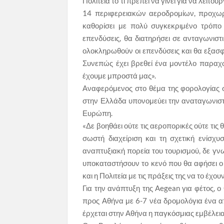
Πολιτεία το τι πρέπει να γίνει για να λει
14 περιφερειακών αεροδρομίων, προχωρ
καθορίσει με πολύ συγκεκριμένο τρόπο 
επενδύσεις, θα διατηρήσει σε ανταγωνιστ
ολοκληρωθούν οι επενδύσεις και θα εξασφα
Συνεπώς έχει βρεθεί ένα μοντέλο παραχώ
έχουμε μπροστά μας».
Αναφερόμενος στο θέμα της φορολογίας σ
στην Ελλάδα υπονομεύει την αναταγωνιστι
Ευρώπη.
«Δε βοηθάει ούτε τις αεροπορικές ούτε τις
σωστή διαχείριση και τη σχετική ενίσχ
αναπτυξιακή πορεία του τουρισμού, δε γνω
υποκαταστήσουν το κενό που θα αφήσει ο 
και η Πολιτεία με τις πράξεις της να το έχου
Για την ανάπτυξη της Aegean για φέτος, 
προς Αθήνα με 6-7 νέα δρομολόγια ένα απ
έρχεται στην Αθήνα η παγκόσμιας εμβέλεια