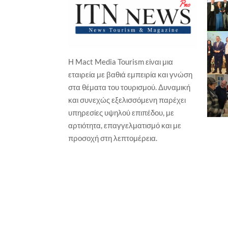
Η Mact Media Tourism είναι μια
ΥΠΟ
εταιρεία με βαθιά εμπειρία και γνώση
Ει
στα θέματα του τουρισμού. Δυναμική
το
και συνεχώς εξελισσόμενη παρέχει
Γιώ
υπηρεσίες υψηλού επιπέδου, με
αρτιότητα, επαγγελματισμό και με
προσοχή στη λεπτομέρεια.
ΓΑΣΤΡΟΝΟΜΙΑ
ΘΕΜΑΤΙΚΟΣ ΤΟΥΡΙΣΜΟΣ
Ο Γκίκας Ξενάκης δημιουργεί στο
amoni
Γιώργος Καραχρήστος
6 Αυγούστου, 2026