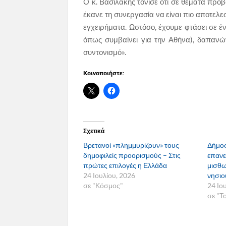
Ο κ. Βασιλάκης τόνισε ότι σε θέματα προβο
έκανε τη συνεργασία να είναι πιο αποτελε
εγχειρήματα. Ωστόσο, έχουμε φτάσει σε έ
όπως συμβαίνει για την Αθήνα), δαπανώ
συντονισμό».
Κοινοποιήστε:
Σχετικά
Βρετανοί «πλημμυρίζουν» τους
Δήμος
δημοφιλείς προορισμούς – Στις
επανε
πρώτες επιλογές η Ελλάδα
μισθω
24 Ιουλίου, 2026
νησιο
σε "Κόσμος"
24 Ιο
σε "T