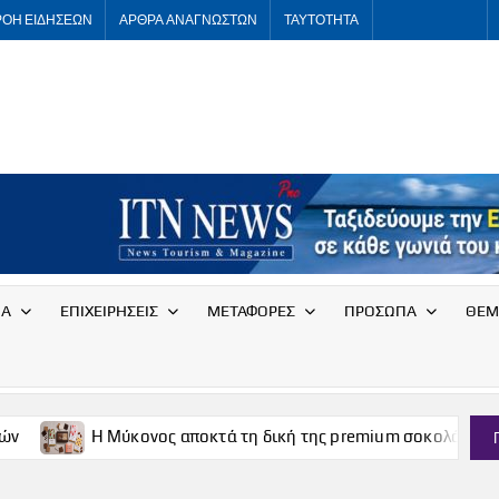
ΡΟΗ ΕΙΔΗΣΕΩΝ
ΑΡΘΡΑ ΑΝΑΓΝΩΣΤΩΝ
ΤΑΥΤΟΤΗΤΑ
ITNNEWS
International
Tourism
News
ΙΑ
ΕΠΙΧΕΙΡΗΣΕΙΣ
ΜΕΤΑΦΟΡΕΣ
ΠΡΟΣΩΠΑ
ΘΕΜ
Η Μύκονος αποκτά τη δική της premium σοκολάτα
Η Με