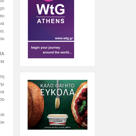
των
ει
ει
να
ι.
ου
ΠΑ
ια
 τη
ην
να
σο
αι
ου