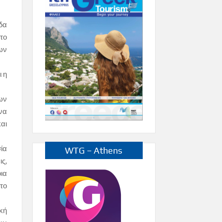
δα
το
ων
ι η
ων
να
αι
ία
WTG – Athens
ς,
ια
το
κή