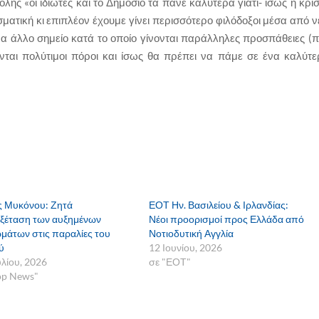
λής «οι ιδιώτες και το Δημόσιο τα πάνε καλύτερα γιατί- ίσως η κρί
σματική κι επιπλέον έχουμε γίνει περισσότερο φιλόδοξοι μέσα από ν
να άλλο σημείο κατά το οποίο γίνονται παράλληλες προσπάθειες (π.
νται πολύτιμοι πόροι και ίσως θα πρέπει να πάμε σε ένα καλύτε
 Μυκόνου: Ζητά
ΕΟΤ Ην. Βασιλείου & Ιρλανδίας:
ξέταση των αυξημένων
Νέοι προορισμοί προς Ελλάδα από
μάτων στις παραλίες του
Νοτιοδυτική Αγγλία
ύ
12 Ιουνίου, 2026
υλίου, 2026
σε "ΕΟΤ"
op News"