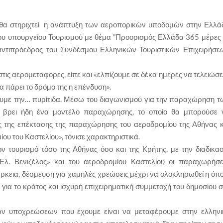
 θα στηριχτεί η ανάπτυξη των αεροπορικών υποδομών στην Ελλά
ου υπουργείου Τουρισμού με θέμα ”Προορισμός Ελλάδα 365 μέρες 
αντιπρόεδρος του Συνδέσμου Ελληνικών Τουριστικών Επιχειρήσε
στις αερομεταφορές, είπε και «ελπίζουμε σε δέκα ημέρες να τελειώσε
πάρει το δρόμο της η επένδυση».
ουμε την… πυρίτιδα. Μέσω του διαγωνισμού για την παραχώρηση τ
 βρει ήδη ένα μοντέλο παραχώρησης, το οποίο θα μπορούσε 
ις της επέκτασης της παραχώρησης του αεροδρομίου της Αθήνας κ
ου του Καστελίου», τόνισε χαρακτηριστικά.
ν τουρισμό τόσο της Αθήνας όσο και της Κρήτης, με την διαδικασ
λ. Βενιζέλος» και του αεροδρομίου Καστελίου οι παραχωρήσει
ρκεια, δέσμευση για χαμηλές χρεώσεις μέχρι να ολοκληρωθεί η όπο
για το κράτος και ισχυρή επιχειρηματική συμμετοχή του δημοσίου σ
ών υποχρεώσεων που έχουμε είναι να μεταφέρουμε στην ελληνι