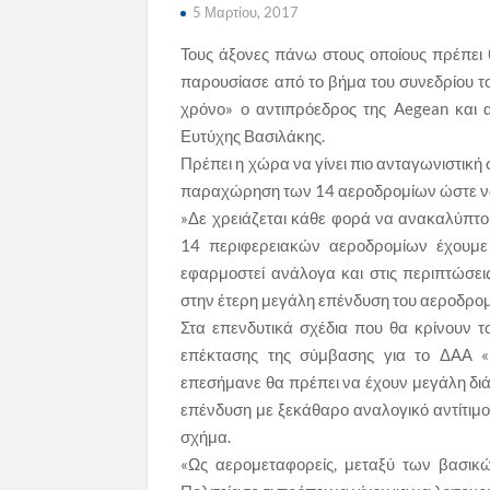
5 Μαρτίου, 2017
Τους άξονες πάνω στους οποίους πρέπει
παρουσίασε από το βήμα του συνεδρίου τ
χρόνο» ο αντιπρόεδρος της Aegean και 
Ευτύχης Βασιλάκης.
Πρέπει η χώρα να γίνει πιο ανταγωνιστική 
παραχώρηση των 14 αεροδρομίων ώστε να 
»Δε χρειάζεται κάθε φορά να ανακαλύπτ
14 περιφερειακών αεροδρομίων έχουμε
εφαρμοστεί ανάλογα και στις περιπτώσε
στην έτερη μεγάλη επένδυση του αεροδρομί
Στα επενδυτικά σχέδια που θα κρίνουν το
επέκτασης της σύμβασης για το ΔΑΑ «Ε
επεσήμανε θα πρέπει να έχουν μεγάλη διά
επένδυση με ξεκάθαρο αναλογικό αντίτιμο 
σχήμα.
«Ως αερομεταφορείς, μεταξύ των βασικ