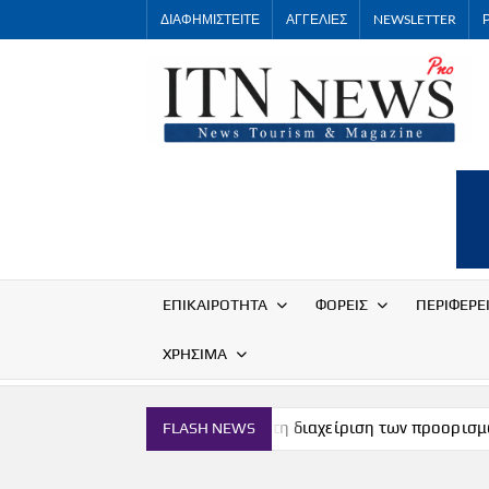
Skip
ΔΙΑΦΗΜΙΣΤΕΙΤΕ
ΑΓΓΕΛΙΕΣ
NEWSLETTER
to
content
ΕΠΙΚΑΙΡΟΤΗΤΑ
ΦΟΡΕΙΣ
ΠΕΡΙΦΕΡΕ
ΧΡΗΣΙΜΑ
σμό
Νέα εποχή στη διαχείριση των προορισμών
FLASH NEWS