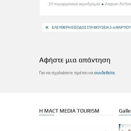
14 περιφερειακά αεροδρόμια
Aegean Airlin
Πλοήγηση
ΕΛΕΥΘΕΡΗ ΕΙΣΟΔΟΣ ΣΤΑ ΜΟΥΣΕΙΑ 5-6 ΜΑΡΤΙΟ
άρθρων
Αφήστε μια απάντηση
Για να σχολιάσετε πρέπει να
συνδεθείτε
.
Η MACT MEDIA TOURISM
Galle