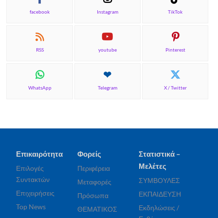
facebook
Instagram
TikTok
RSS
youtube
Pinterest
WhatsApp
Telegram
X / Twitter
Επικαιρότητα
Φορείς
Στατιστικά –
Μελέτες
Επιλογές
Περιφέρεια
Συντακτών
ΣΥΜΒΟΥΛΕΣ
Μεταφορές
Επιχειρήσεις
ΕΚΠΑΙΔΕΥΣΗ
Πρόσωπα
Top News
Εκδηλώσεις /
ΘΕΜΑΤΙΚΟΣ