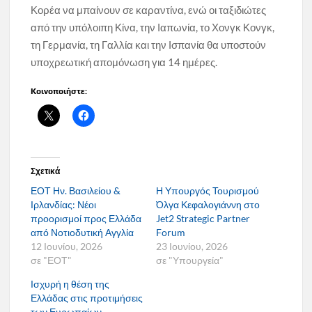
Κορέα να μπαίνουν σε καραντίνα, ενώ οι ταξιδιώτες
από την υπόλοιπη Κίνα, την Ιαπωνία, το Χονγκ Κονγκ,
τη Γερμανία, τη Γαλλία και την Ισπανία θα υποστούν
υποχρεωτική απομόνωση για 14 ημέρες.
Κοινοποιήστε:
Σχετικά
ΕΟΤ Ην. Βασιλείου &
Η Υπουργός Τουρισμού
Ιρλανδίας: Νέοι
Όλγα Κεφαλογιάννη στο
προορισμοί προς Ελλάδα
Jet2 Strategic Partner
από Νοτιοδυτική Αγγλία
Forum
12 Ιουνίου, 2026
23 Ιουνίου, 2026
σε "ΕΟΤ"
σε "Υπουργεία"
Ισχυρή η θέση της
Ελλάδας στις προτιμήσεις
των Ευρωπαίων