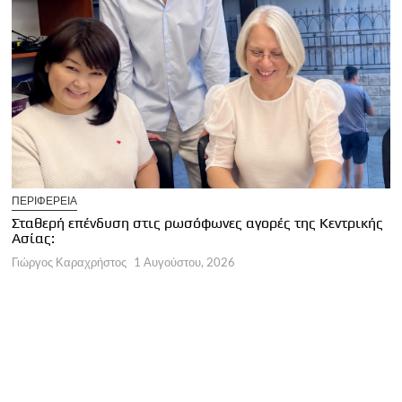
U
ΠΕΡΙΦΕΡΕΙΑ
Κ
Σταθερή επένδυση στις ρωσόφωνες αγορές της Κεντρικής
φ
Ασίας:
Γ
Γιώργος Καραχρήστος
1 Αυγούστου, 2026