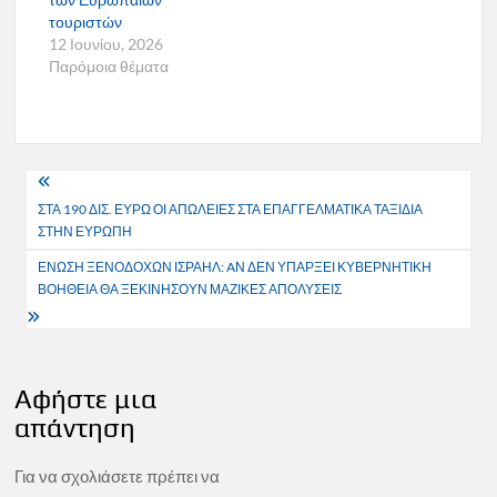
τουριστών
12 Ιουνίου, 2026
Παρόμοια θέματα
Πλοήγηση
ΣΤΑ 190 ΔΙΣ. ΕΥΡΩ ΟΙ ΑΠΩΛΕΙΕΣ ΣΤΑ ΕΠΑΓΓΕΛΜΑΤΙΚΑ ΤΑΞΙΔΙΑ
άρθρων
ΣΤΗΝ ΕΥΡΩΠΗ
ΕΝΩΣΗ ΞΕΝΟΔΟΧΩΝ ΙΣΡΑΗΛ: AΝ ΔΕΝ ΥΠΑΡΞΕΙ ΚΥΒΕΡΝΗΤΙΚΗ
ΒΟΗΘΕΙΑ ΘΑ ΞΕΚΙΝΗΣΟΥΝ ΜΑΖΙΚΕΣ ΑΠΟΛΥΣΕΙΣ
Αφήστε μια
απάντηση
Για να σχολιάσετε πρέπει να