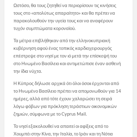
Ωστόσο, θα τους ζητηθεί να περιορίσουν τις κινήσεις
τους στο «απολύτως απαραίτητο» και θα πρέπει να
παρακολουθούν την υγεία τους και να αναφέρουν
τυχόν συμπτώματα κοροναϊού.
Τα μέτρα επιβλήθηκαν από την ελληνοκυπριακή
κυβέρνηση αφού ένας τοπικός καρδιοχειρουργός
επέστρεψε στο νησί με τον ιό μετά την επίσκεψή του
στο Ηνωμένο Βασίλειο και αντιμετώπισε έναν ασθενή
την ίδια νύχτα.
Η Κύπρος δήλωσε αρχικά ότι όλοι όσοιι έρχονται από
το Ηνωμένο Βασίλειο πρέπει να απομονωθούν για 14
ημέρες, αλλά από τότε έχουν χαλαρώσει τη σειρά
λόγω φόβων για πρόκληση τεράστιων οικονομικών
ζημιών, σύμφωνα με το Cyprus Mail.
Το νησί εξακολουθεί να απαιτεί οι αφίξεις από το
Χουμπέι στην Κίνα, την Ιταλία, το Ιράν και τη Νότια