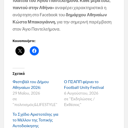
πλατεία του Άγιου Παντελεήμονα. Κάθε μέρα εδώ,
παντού στην Αθήνα»
αναφέρει χαρακτηριστικά η
ανάρτηση στο Facebook του
δημάρχου Αθηναίων
Κώστα Μπακογιάννη,
για την σημερινή παρέμβαση
στον Άγιο Παντελεήμονα.
Κοινοποιήστε:
Σχετικά
Φεστιβάλ του Δήμου
Ο ΠΣΑΠΠ φέρνει το
Αθηναίων 2026:
Football Unity Festival
29 Μαΐου, 2026
6 Αυγούστου, 2026
σε
σε "Εκδηλώσεις /
"πολιτισμός&LIFESTYLE"
Εκθέσεις"
To Σχέδιο Αριστοτέλης για
το Μέλλον της Τοπικής
Αυτοδιοίκησης