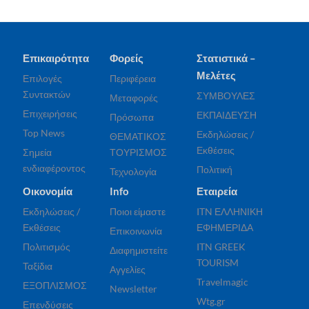
Επικαιρότητα
Φορείς
Στατιστικά –
Μελέτες
Επιλογές
Περιφέρεια
Συντακτών
ΣΥΜΒΟΥΛΕΣ
Μεταφορές
Επιχειρήσεις
ΕΚΠΑΙΔΕΥΣΗ
Πρόσωπα
Top News
Εκδηλώσεις /
ΘΕΜΑΤΙΚΟΣ
Εκθέσεις
Σημεία
ΤΟΥΡΙΣΜΟΣ
ενδιαφέροντος
Πολιτική
Τεχνολογία
Οικονομία
Info
Εταιρεία
Εκδηλώσεις /
Ποιοι είμαστε
ITN ΕΛΛΗΝΙΚΗ
Εκθέσεις
ΕΦΗΜΕΡΙΔΑ
Επικοινωνία
Πολιτισμός
ITN GREEK
Διαφημιστείτε
TOURISM
Ταξίδια
Αγγελίες
Travelmagic
ΕΞΟΠΛΙΣΜΟΣ
Newsletter
Wtg.gr
Επενδύσεις