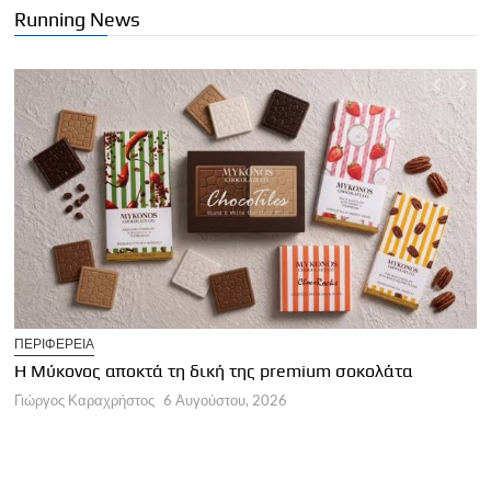
Running News
T
ΠΕΡΙΦΕΡΕΙΑ
Η
Η Μύκονος αποκτά τη δική της premium σοκολάτα
Γ
Γιώργος Καραχρήστος
6 Αυγούστου, 2026