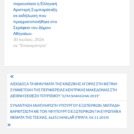
παρουσίασε η Ελληνική
Αριστερή Συμπαράταξη
σε εκδήλωση που
πραγματοποιήθηκε στο
Σεράφειο του Δήμου
Αθηναίων.
30 Ιουλίου, 2026
σε "Επικαιρότητα"
Πλοήγηση
ΑΙΣΙΟΔΟΞΑ ΤΑ ΜΗΝΥΜΑΤΑ ΤΗΣ ΚΙΝΕΖΙΚΗΣ ΑΓΟΡΑΣ ΣΤΗ ΦΕΤΙΝΗ
άρθρων
ΣΥΜΜΕΤΟΧΗ ΤΗΣ ΠΕΡΙΦΕΡΕΙΑΣ ΚΕΝΤΡΙΚΗΣ ΜΑΚΕΔΟΝΙΑΣ ΣΤΗ
ΔΙΕΘΝΗ ΕΚΘΕΣΗ ΤΟΥΡΙΣΜΟΥ “ILTM SHANGHAI 2019”
ΣΥΝΑΝΤΗΣΗ ΑΝΑΠΛΗΡΩΤΗ ΥΠΟΥΡΓΟΥ ΕΞΩΤΕΡΙΚΩΝ, ΜΙΛΤΙΑΔΗ
ΒΑΡΒΙΤΣΙΩΤΗ ΜΕ ΤΟΝ ΥΦΥΠΟΥΡΓΟ ΕΞΩΤΕΡΙΚΩΝ ΓΙΑ ΕΥΡΩΠΑΪΚΑ
ΘΕΜΑΤΑ ΤΗΣ ΤΣΕΧΙΑΣ, ALEŠ CHMELAŘ (ΠΡΑΓΑ, 04.11.2019)