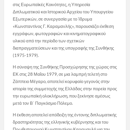
στις Ευρωπαϊκές Κοινότητες, η Υπηρεσία
Διπλωματικού και Ιστορικού Αρχείου του Υπουργείου
Εξωτερικών, σε συνεργασία με το Ίδρυμα
«Κωνσταντίνος Γ. Καραμανλής», παρουσιάζει έκθεση
εγγράφων, φωτογραφιών και κινηματογραφικού
υλικού από την περίοδο των σχετικών
διαπραγματεύσεων και της υπογραφής της Συνθήκης
(1975-1979).
Η σύναψη της Συνθήκης Προσχώρησης της χώρας στις
ΕΚ στις 28 Μαΐου 1979, σε μια λαμπρή τελετή στο
Ζάππειο Μέγαρο, αποτελεί κορυφαίο γεγονός στην
ιστορία της συμμετοχής της Ελλάδας στην πορεία προς
την ευρωπαϊκή ολοκλήρωση, που ξεκίνησε αμέσως
μετά τον Β΄ Παγκόσμιο Πόλεμο.
Η έκθεση αποτελεί απόδειξη της έντονης διπλωματικής
δραστηριότητας της ελληνικής κυβέρνησης και του
Πρωθυπουργού Κωνσταντίνου Καραμανλή για την