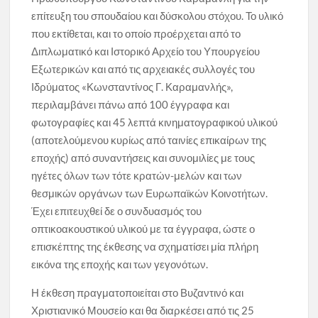
επίτευξη του σπουδαίου και δύσκολου στόχου. Το υλικό
που εκτίθεται, και το οποίο προέρχεται από το
Διπλωματικό και Ιστορικό Αρχείο του Υπουργείου
Εξωτερικών και από τις αρχειακές συλλογές του
Ιδρύματος «Κωνσταντίνος Γ. Καραμανλής»,
περιλαμβάνει πάνω από 100 έγγραφα και
φωτογραφίες και 45 λεπτά κινηματογραφικού υλικού
(αποτελούμενου κυρίως από ταινίες επικαίρων της
εποχής) από συναντήσεις και συνομιλίες με τους
ηγέτες όλων των τότε κρατών-μελών και των
θεσμικών οργάνων των Ευρωπαϊκών Κοινοτήτων.
Έχει επιτευχθεί δε ο συνδυασμός του
οπτικοακουστικού υλικού με τα έγγραφα, ώστε ο
επισκέπτης της έκθεσης να σχηματίσει μία πλήρη
εικόνα της εποχής και των γεγονότων.
Η έκθεση πραγματοποιείται στο Βυζαντινό και
Χριστιανικό Μουσείο και θα διαρκέσει από τις 25