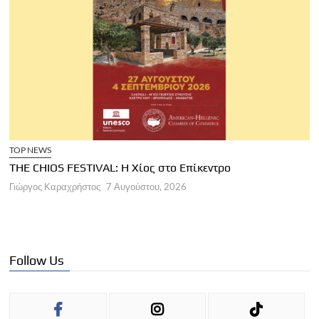
TOP NEWS
THE CHIOS FESTIVAL: Η Χίος στο Επίκεντρο
Α
Γιώργος Καραχρήστος
7 Αυγούστου, 2026
Π
Γ
Follow Us