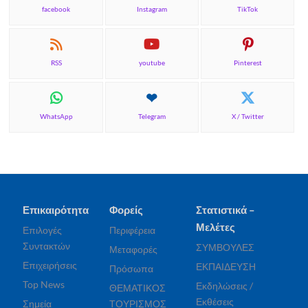
facebook
Instagram
TikTok
RSS
youtube
Pinterest
WhatsApp
Telegram
X / Twitter
Επικαιρότητα
Φορείς
Στατιστικά –
Μελέτες
Επιλογές
Περιφέρεια
Συντακτών
ΣΥΜΒΟΥΛΕΣ
Μεταφορές
Επιχειρήσεις
ΕΚΠΑΙΔΕΥΣΗ
Πρόσωπα
Top News
Εκδηλώσεις /
ΘΕΜΑΤΙΚΟΣ
Εκθέσεις
Σημεία
ΤΟΥΡΙΣΜΟΣ