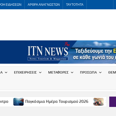
ΡΟΗ ΕΙΔΗΣΕΩΝ
ΑΡΘΡΑ ΑΝΑΓΝΩΣΤΩΝ
ΤΑΥΤΟΤΗΤΑ
ITNNEWS
International
Tourism
News
ΙΑ
ΕΠΙΧΕΙΡΗΣΕΙΣ
ΜΕΤΑΦΟΡΕΣ
ΠΡΟΣΩΠΑ
ΘΕΜ
Παγκόσμια Ημέρα Τουρισμού 2026
Συνάντηση του Σ