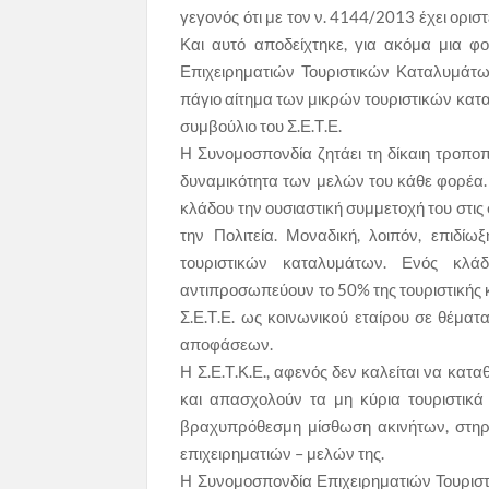
γεγονός ότι με τον ν. 4144/2013 έχει ορισ
Και αυτό αποδείχτηκε, για ακόμα μια φ
Επιχειρηματιών Τουριστικών Καταλυμάτω
πάγιο αίτημα των μικρών τουριστικών καταλ
συμβούλιο του Σ.Ε.Τ.Ε.
Η Συνομοσπονδία ζητάει τη δίκαιη τροπο
δυναμικότητα των μελών του κάθε φορέα.
κλάδου την ουσιαστική συμμετοχή του στις 
την Πολιτεία. Μοναδική, λοιπόν, επιδί
τουριστικών καταλυμάτων. Ενός κλά
αντιπροσωπεύουν το 50% της τουριστικής κ
Σ.Ε.Τ.Ε. ως κοινωνικού εταίρου σε θέματ
αποφάσεων.
Η Σ.Ε.Τ.Κ.Ε., αφενός δεν καλείται να κατα
και απασχολούν τα μη κύρια τουριστικά
βραχυπρόθεσμη μίσθωση ακινήτων, στηρί
επιχειρηματιών – μελών της.
Η Συνομοσπονδία Επιχειρηματιών Τουρισ