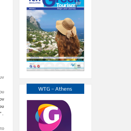
ων
WTG – Athens
ου
ον
ου
 .
το