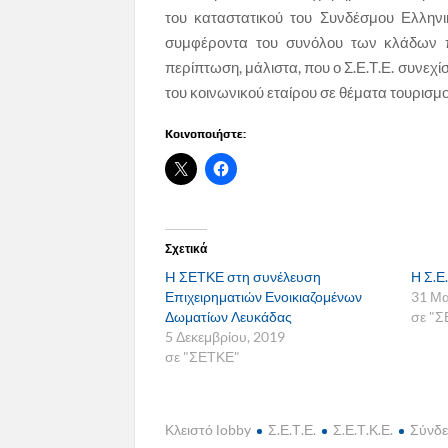
του καταστατικού του Συνδέσμου Ελληνι
συμφέροντα του συνόλου των κλάδων πο
περίπτωση, μάλιστα, που ο Σ.Ε.Τ.Ε. συνεχίσ
του κοινωνικού εταίρου σε θέματα τουρισμο
Κοινοποιήστε:
Σχετικά
H ΣΕΤΚΕ στη συνέλευση
Η Σ.Ε
Επιχειρηματιών Ενοικιαζομένων
31 Μα
Δωματίων Λευκάδας
σε "
5 Δεκεμβρίου, 2019
σε "ΣΕΤΚΕ"
Κλειστό lobby
Σ.Ε.Τ.Ε.
Σ.Ε.Τ.Κ.Ε.
Σύνδε