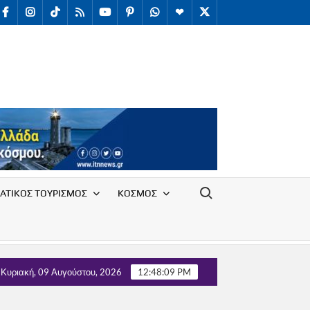
facebook
Instagram
TikTok
RSS
youtube
Pinterest
WhatsApp
Telegram
X
/
Twitter
Search for:
ΑΤΙΚΟΣ ΤΟΥΡΙΣΜΟΣ
ΚΟΣΜΟΣ
υλλόγου Υπαλλήλων Ε.Ο.Τ. με τον Τομέα Τουρισμού του κόμματο
Κυριακή, 09 Αυγούστου, 2026
12:48:09 PM