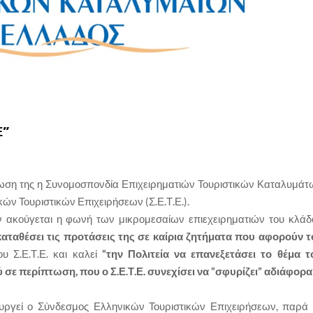
Ε”
ωση της η Συνομοσπονδία Επιχειρηματιών Τουριστικών Καταλυμάτ
κών Τουριστικών Επιχειρήσεων (Σ.Ε.Τ.Ε.).
 ακούγεται η φωνή των μικρομεσαίων επιεχειρηματιών του κλάδ
 καταθέσει τις προτάσεις της σε καίρια ζητήματα που αφορούν τ
ου Σ.Ε.Τ.Ε. και καλεί
“την Πολιτεία να επανεξετάσει το θέμα τ
σε περίπτωση, που ο Σ.Ε.Τ.Ε. συνεχίσει να “σφυρίζει” αδιάφορα”
τουργεί ο Σύνδεσμος Ελληνικών Τουριστικών Επιχειρήσεων, παρά 