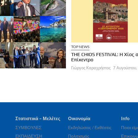
ΧΕΙΡΗΣΕΙΣ
ΞΕΝΟΔΟΧΕΙΑ
TOP NEWS
a Brown Corinthia: Αποδράσεις &
THE CHIOS FESTIVAL: Η Χίος 
στρονομία
Επίκεντρο
ργος Καραχρήστος
7 Αυγούστου, 2026
Γιώργος Καραχρήστος
7 Αυγούστου,
Στατιστικά – Μελέτες
Οικονομία
Info
ΣΥΜΒΟΥΛΕΣ
Εκδηλώσεις / Εκθέσεις
Ποιοι εί
ΕΚΠΑΙΔΕΥΣΗ
Πολιτισμός
Επικοινω