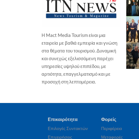
Η Mact Media Tourism είναι μια
ΕΠΙΧΕΙΡΗΣΕΙΣ
ΞΕΝΟΔΟΧΕΙΑ
εταιρεία με βαθιά εμπειρία και γνώση
ΕΠΙ
Wyndham Hotels & Resorts – Νέο
στα θέματα του τουρισμού. Δυναμική
Isl
TRYP by Wyndham στη Χάγη, σε
και συνεχώς εξελισσόμενη παρέχει
Γα
ιστορικό παραθαλάσσιο
ξενοδοχείο
υπηρεσίες υψηλού επιπέδου, με
Γιώ
Γιώργος Καραχρήστος
7 Αυγούστου, 2026
αρτιότητα, επαγγελματισμό και με
προσοχή στη λεπτομέρεια.
Επικαιρότητα
Φορείς
Επιλογές Συντακτών
Περιφέρεια
Επιχειρήσεις
Μεταφορές