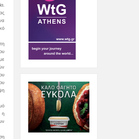
ία.
ας
να
ικό
τη
ου
 με
ών
ου
ου
ψη
σμό
 η
ων
ση