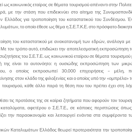
τεί ως κοινωνικός εταίρος σε θέματα τουρισμού απέναντι στην Πολιτε
ορά, με την στάση που επιδεικνύει στο αίτημα της Συνομοσπονδί
ν Ελλάδος για τροποποίηση του καταστατικού του Συνδέσμου. Έ
υμάτων, το οποίο έθεσε ως θέμα η Σ.Ε.Τ.Κ.Ε. στο πρόσφατο διοικητ
ποίηση του καταστατικού με ανακατανομή των εδρών, ανάλογα με 
 Με τον τρόπο αυτό, επιδιώκει την αποτελεσματική εκπροσώπηση τ
συζητήσεις του Σ.Ε.Τ.Ε. ως κοινωνικού εταίρου σε θέματα τουρισμού
ωξή της είναι το αυτονόητο: η ουσιώδης εκπροσώπηση των μικρ
δου, ο οποίος εκπροσωπεί 30.000 επιχειρήσεις – μέλη, π
ίνησης στον κλάδο της φιλοξενίας και ο οποίος υπό την «ομπρέλα» τ
α τουρισμού, κάθε άλλο παρά τη θέση που του πρέπει έχει στη λή
θέσει τις προτάσεις της σε καίρια ζητήματα που αφορούν τον τουρι
 καταλύματα, αφετέρου ο Σ.Ε.Τ.Ε., σε κάποιες περιπτώσεις όπως
ζει την παραοικονομία και λειτουργεί ενάντια στα συμφέροντα τ
τικών Καταλυμάτων Ελλάδος θεωρεί προτεραιότητα την τροποποίη