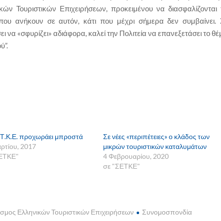
κών Τουριστικών Επιχειρήσεων, προκειμένου να διασφαλίζονται 
υ ανήκουν σε αυτόν, κάτι που μέχρι σήμερα δεν συμβαίνει. 
ει να «σφυρίζει» αδιάφορα, καλεί την Πολιτεία να επανεξετάσει το θ
ύ”.
.Τ.Κ.Ε. προχωράει μπροστά
Σε νέες «περιπέτειες» ο κλάδος των
ρτίου, 2017
μικρών τουριστικών καταλυμάτων
ΣΕΤΚΕ"
4 Φεβρουαρίου, 2020
σε "ΣΕΤΚΕ"
σμος Ελληνικών Τουριστικών Επιχειρήσεων
Συνομοσπονδία