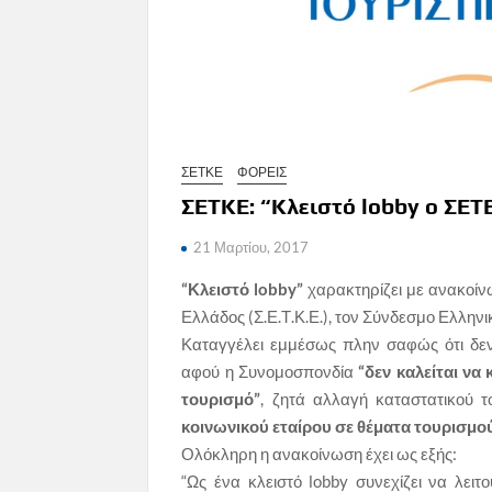
ΣΕΤΚΕ
ΦΟΡΕΙΣ
ΣΕΤΚΕ: “Κλειστό lobby ο ΣΕΤ
21 Μαρτίου, 2017
“Κλειστό lobby”
χαρακτηρίζει με ανακοίν
Ελλάδος (Σ.Ε.Τ.Κ.Ε.), τον Σύνδεσμο Ελληνι
Καταγγέλει εμμέσως πλην σαφώς ότι δεν
αφού η Συνομοσπονδία
“δεν καλείται να
τουρισμό”
, ζητά αλλαγή καταστατικού τ
κοινωνικού εταίρου σε θέματα τουρισμού 
Ολόκληρη η ανακοίνωση έχει ως εξής:
“Ως ένα κλειστό lobby συνεχίζει να λει