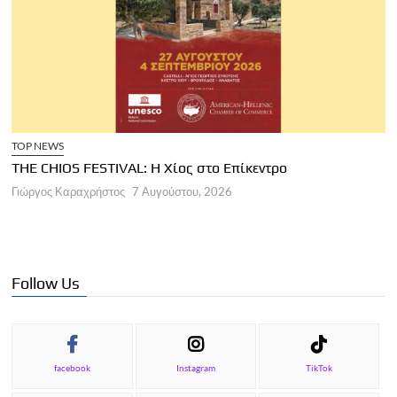
TOP NEWS
THE CHIOS FESTIVAL: Η Χίος στο Επίκεντρο
Α
Γιώργος Καραχρήστος
7 Αυγούστου, 2026
Π
Γ
Follow Us
facebook
Instagram
TikTok