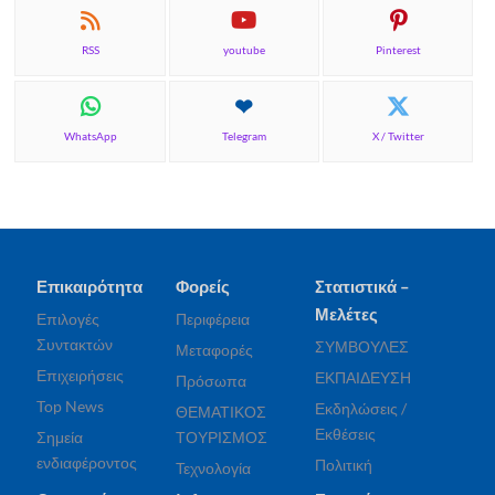
RSS
youtube
Pinterest
WhatsApp
Telegram
X / Twitter
Επικαιρότητα
Φορείς
Στατιστικά –
Μελέτες
Επιλογές
Περιφέρεια
Συντακτών
ΣΥΜΒΟΥΛΕΣ
Μεταφορές
Επιχειρήσεις
ΕΚΠΑΙΔΕΥΣΗ
Πρόσωπα
Top News
Εκδηλώσεις /
ΘΕΜΑΤΙΚΟΣ
Εκθέσεις
Σημεία
ΤΟΥΡΙΣΜΟΣ
ενδιαφέροντος
Πολιτική
Τεχνολογία