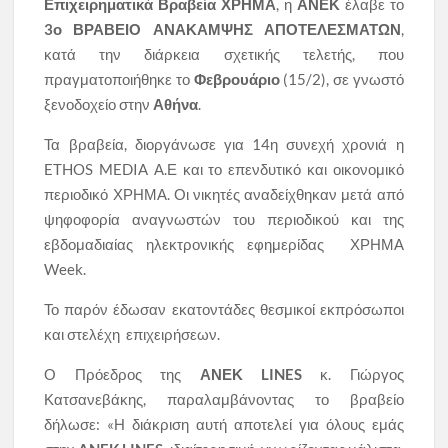
Επιχειρηματικά Βραβεία ΧΡΗΜΑ
, η
ΑΝΕΚ
έλαβε το
3ο
ΒΡΑΒΕΙΟ ΑΝΑΚΑΜΨΗΣ ΑΠΟΤΕΛΕΣΜΑΤΩΝ
,
κατά την διάρκεια σχετικής τελετής, που
πραγματοποιήθηκε το
Φεβρουάριο
(15/2), σε γνωστό
ξενοδοχείο στην
Αθήνα
.
Τα βραβεία, διοργάνωσε για 14η συνεχή χρονιά η
ETHOS MEDIA Α.Ε και το επενδυτικό και οικονομικό
περιοδικό ΧΡΗΜΑ. Οι νικητές αναδείχθηκαν μετά από
ψηφοφορία αναγνωστών του περιοδικού και της
εβδομαδιαίας ηλεκτρονικής εφημερίδας ΧΡΗΜΑ
Week.
Το παρόν έδωσαν εκατοντάδες θεσμικοί εκπρόσωποι
και στελέχη επιχειρήσεων.
Ο Πρόεδρος της
ΑΝΕΚ
LINES
κ. Γιώργος
Κατσανεβάκης, παραλαμβάνοντας το βραβείο
δήλωσε: «Η διάκριση αυτή αποτελεί για όλους εμάς