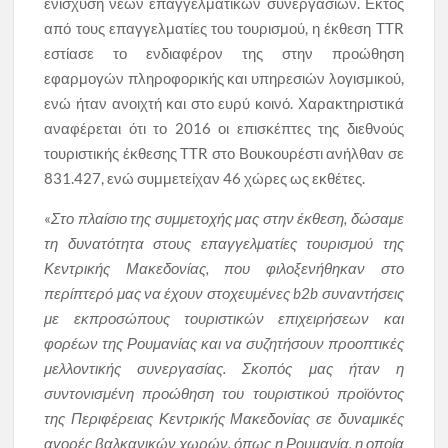
ενίσχυση νέων επαγγελματικών συνεργασιών. Εκτός
από τους επαγγελματίες του τουρισμού, η έκθεση TTR
εστίασε το ενδιαφέρον της στην προώθηση
εφαρμογών πληροφορικής και υπηρεσιών λογισμικού,
ενώ ήταν ανοιχτή και στο ευρύ κοινό. Χαρακτηριστικά
αναφέρεται ότι το 2016 οι επισκέπτες της διεθνούς
τουριστικής έκθεσης TTR στο Βουκουρέστι ανήλθαν σε
831.427, ενώ συμμετείχαν 46 χώρες ως εκθέτες.
«
Στο πλαίσιο της συμμετοχής μας στην έκθεση, δώσαμε
τη δυνατότητα στους επαγγελματίες τουρισμού της
Κεντρικής Μακεδονίας, που φιλοξενήθηκαν στο
περίπτερό μας να έχουν στοχευμένες b2b συναντήσεις
με εκπροσώπους τουριστικών επιχειρήσεων και
φορέων της Ρουμανίας και να συζητήσουν προοπτικές
μελλοντικής συνεργασίας. Σκοπός μας ήταν η
συντονισμένη προώθηση του τουριστικού προϊόντος
της Περιφέρειας Κεντρικής Μακεδονίας σε δυναμικές
αγορές βαλκανικών χωρών, όπως η Ρουμανία, η οποία