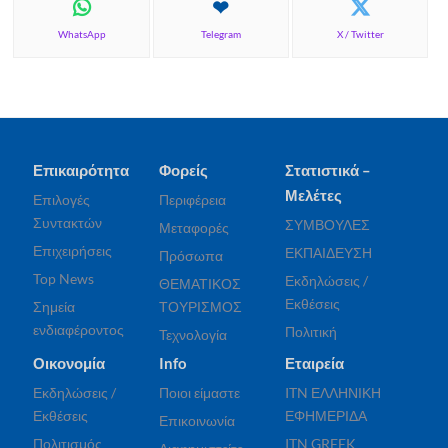
WhatsApp
Telegram
X / Twitter
Επικαιρότητα
Φορείς
Στατιστικά –
Μελέτες
Επιλογές
Περιφέρεια
Συντακτών
ΣΥΜΒΟΥΛΕΣ
Μεταφορές
Επιχειρήσεις
ΕΚΠΑΙΔΕΥΣΗ
Πρόσωπα
Top News
Εκδηλώσεις /
ΘΕΜΑΤΙΚΟΣ
Εκθέσεις
Σημεία
ΤΟΥΡΙΣΜΟΣ
ενδιαφέροντος
Πολιτική
Τεχνολογία
Οικονομία
Info
Εταιρεία
Εκδηλώσεις /
Ποιοι είμαστε
ITN ΕΛΛΗΝΙΚΗ
Εκθέσεις
ΕΦΗΜΕΡΙΔΑ
Επικοινωνία
Πολιτισμός
ITN GREEK