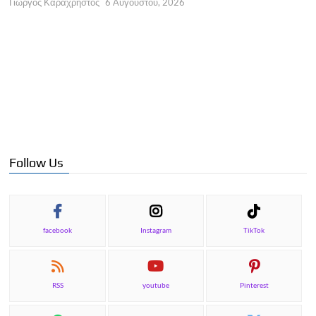
Γ
Γιώργος Καραχρήστος
6 Αυγούστου, 2026
Follow Us
facebook
Instagram
TikTok
RSS
youtube
Pinterest