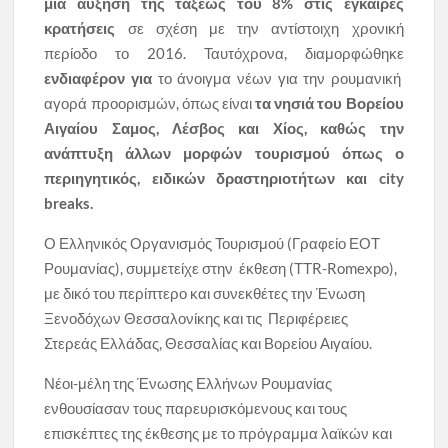
μια αύξηση της τάξεως του 8% στις έγκαιρες
κρατήσεις
σε σχέση με την αντίστοιχη χρονική
περίοδο το 2016. Ταυτόχρονα, διαμορφώθηκε
ενδιαφέρον για
το άνοιγμα νέων για την ρουμανική
αγορά προορισμών, όπως είναι
τα νησιά του Βορείου
Αιγαίου Σαμος, Λέσβος και Χίος, καθώς την
ανάπτυξη άλλων μορφών τουρισμού όπως ο
περιηγητικός, ειδικών δραστηριοτήτων και city
breaks.
Ο Ελληνικός Οργανισμός Τουρισμού (Γραφείο ΕΟΤ
Ρουμανίας), συμμετείχε στην έκθεση (ΤΤR-Romexpo),
με δικό του περίπτερο και συνεκθέτες την Ένωση
Ξενοδόχων Θεσσαλονίκης και τις Περιφέρειες
Στερεάς Ελλάδας, Θεσσαλίας και Βορείου Αιγαίου.
Νέοι-μέλη της Ένωσης Ελλήνων Ρουμανίας
ενθουσίασαν τους παρευρισκόμενους και τους
επισκέπτες της έκθεσης με το πρόγραμμα λαϊκών και