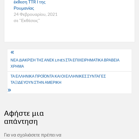
έκθεση TTR Ι της
Ρουμανίας
24 Φεβρουαρίου, 2021
σε "Εκθέσεις"
Πλοήγηση
ΝΕΑ ΔΙΑΚΡΙΣΗ ΤΗΣ ΑΝΕΚ LINES ΣΤΑ ΕΠΙΧΕΙΡΗΜΑΤΙΚΑ ΒΡΑΒΕΙΑ
άρθρων
ΧΡΗΜΑ
ΤΑ ΕΛΛΗΝΙΚΑ ΠΡΟΪΟΝΤΑ ΚΑΙ ΟΙ ΕΛΛΗΝΙΚΕΣ ΣΥΝΤΑΓΕΣ
ΤΑΞΙΔΕΥΟΥΝ ΣΤΗΝ ΑΜΕΡΙΚΗ
Αφήστε μια
απάντηση
Για να σχολιάσετε πρέπει να