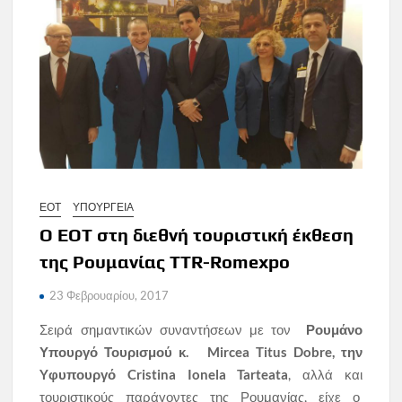
ΕΟΤ
ΥΠΟΥΡΓΕΙΑ
Ο ΕΟΤ στη διεθνή τουριστική έκθεση
της Ρουμανίας ΤΤR-Romexpo
23 Φεβρουαρίου, 2017
Σειρά σημαντικών συναντήσεων με τον
Ρουμάνο
Υπουργό Τουρισμού κ.
Mircea
Titus
Dobre
, την
Y
φυπουργό
Cristina
Ionela
Tarteata
, αλλά και
τουριστικούς παράγοντες της Ρουμανίας, είχε ο