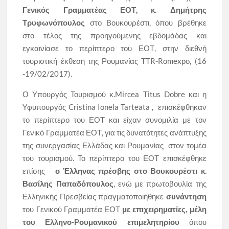
Γενικός Γραμματέας ΕΟΤ, κ. Δημήτρης
Τρυφωνόπουλος
στο Βουκουρέστι, όπου βρέθηκε
στο τέλος της προηγούμενης εβδομάδας και
εγκαινίασε το περίπτερο του ΕΟΤ, στην διεθνή
τουριστική έκθεση της Ρουμανίας ΤΤR-Romexpo, (16
-19/02/2017).
Ο Υπουργός Τουρισμού κ.Mircea Titus Dobre και η
Yφυπουργός Cristina Ionela Tarteata , επισκέφθηκαν
το περίπτερο του ΕΟΤ και είχαν συνομιλία με τον
Γενικό Γραμματέα ΕΟΤ, για τις δυνατότητες ανάπτυξης
της συνεργασίας Ελλάδας και Ρουμανίας στον τομέα
του τουρισμού. Το περίπτερο του ΕΟΤ επισκέφθηκε
επίσης
ο Έλληνας πρέσβης στο Βουκουρέστι κ.
Βασίλης Παπαδόπουλος
, ενώ με πρωτοβουλία της
Ελληνικής Πρεσβείας πραγματοποιήθηκε
συνάντηση
του Γενικού Γραμματέα ΕΟΤ
με επιχειρηματίες, μέλη
του Ελληνο-Ρουμανικού επιμελητηρίου
όπου