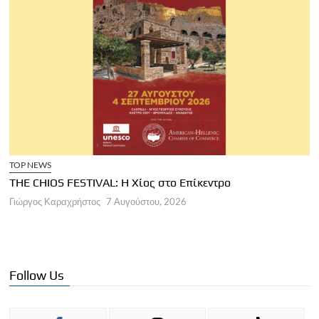
TOP NEWS
THE CHIOS FESTIVAL: Η Χίος στο Επίκεντρο
Α
Γιώργος Καραχρήστος
7 Αυγούστου, 2026
Π
Γ
Follow Us