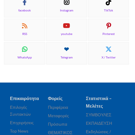
facebook
Instagram
TikTok
RSS
youtube
Pinterest
WhatsApp
Telegram
X / Twitter
Επικαιρότητα
Φορείς
Στατιστικά –
Μελέτες
Επιλογές
Περιφέρεια
Συντακτών
ΣΥΜΒΟΥΛΕΣ
Μεταφορές
Επιχειρήσεις
ΕΚΠΑΙΔΕΥΣΗ
Πρόσωπα
Top News
Εκδηλώσεις /
ΘΕΜΑΤΙΚΟΣ