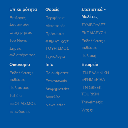
Επικαιρότητα
Φορείς
Στατιστικά –
Μελέτες
Επιλογές
Περιφέρεια
Συντακτών
ΣΥΜΒΟΥΛΕΣ
Μεταφορές
Επιχειρήσεις
ΕΚΠΑΙΔΕΥΣΗ
Πρόσωπα
Top News
Εκδηλώσεις /
ΘΕΜΑΤΙΚΟΣ
Εκθέσεις
Σημεία
ΤΟΥΡΙΣΜΟΣ
ενδιαφέροντος
Πολιτική
Τεχνολογία
Οικονομία
Info
Εταιρεία
Εκδηλώσεις /
Ποιοι είμαστε
ITN ΕΛΛΗΝΙΚΗ
Εκθέσεις
ΕΦΗΜΕΡΙΔΑ
Επικοινωνία
Πολιτισμός
ITN GREEK
Διαφημιστείτε
TOURISM
Ταξίδια
Αγγελίες
Travelmagic
ΕΞΟΠΛΙΣΜΟΣ
Newsletter
Wtg.gr
Επενδύσεις