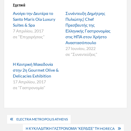
Σχετικά
Ανοίγει την Δευτέρα το
Συνέντευξη Δημήτρης
Santo Maris Oia Luxury
Πυλιώτης| Chef
Suites & Spa
Πρεσβευτής της
7 Απριλίου, 2017
Ελληνικής Γαστρονομίας
σε "Επιχειρήσεις"
στις ΗΠΑ στον Χρήστο
Αναστασόπουλο
27 Ιουνίου, 2022
σε "Συνεντεύξεις"
Η Κεντρική Μακεδονία
στην 2η Gourmet Olive &
Delicacies Exhibition
17 Απριλίου, 2017
σε "Γαστρονομία"
Πλοήγηση
ELECTRA METROPOLIS ATHENS
άρθρων
Η ΚΥΚΛΑΔΙΤΙΚΗ ΓΑΣΤΡΟΝΟΜΙΑ “ΚΕΡΔΙΣΕ” ΤΗ HORECA