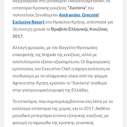
Φεβρουαρίου στο ξενοδοχείο «Μεγάλη Βρετανία», το
εστιατόριο Κρητικής κουζίνας
“Xasteria”
του
πολυτελούς ξενοδοχείου
Amirandes, Grecotel
Exclusive Resort
στο Ηράκλειο Κρήτης, απέσπασε για
3η συνεχή χρονιά το
Βραβείο Ελληνικής Κουζίνας
2017
.
Αλλαγή φρουράς, με τον Βαγγέλη Φρονιμάκη
επικεφαλής της brigade της κουζίνας, αλλά με
αποτελέσματα εξίσου αξιοσημείωτα. Οι δημιουργικές
εμπνεύσεις του Executive Chef, η άψογη εκτέλεση σε
συνδυασμό με τα ολόφρεσκα υλικά από την φάρμα
Agreco στην Κρήτη, κρατούν το “Xasteria” σταθερά
στην γαστρονομική κορυφή της Ελλάδας.
Το εστιατόριο, που συμπεριλαμβάνεται στη λίστα με τα
καλύτερα εστιατόρια της χώρας για το 2017, διαθέτει
μοναδικό ρεπερτόριο έντονα ελληνικής κουζίνας, με
φανερή τη σφραγίδα της κρητικής γευστικής