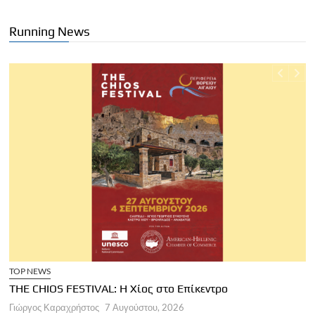
Running News
TOP NEWS
THE CHIOS FESTIVAL: Η Χίος στο Επίκεντρο
Α
Γιώργος Καραχρήστος
7 Αυγούστου, 2026
Π