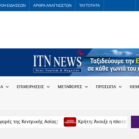
ΡΟΗ ΕΙΔΗΣΕΩΝ
ΑΡΘΡΑ ΑΝΑΓΝΩΣΤΩΝ
ΤΑΥΤΟΤΗΤΑ
ITNNEWS
International
Tourism
News
ΙΑ
ΕΠΙΧΕΙΡΗΣΕΙΣ
ΜΕΤΑΦΟΡΕΣ
ΠΡΟΣΩΠΑ
ΘΕΜ
εντρικής Ασίας:
Κρήτη: Άνοιξε η πλατφόρμα για δωρεά