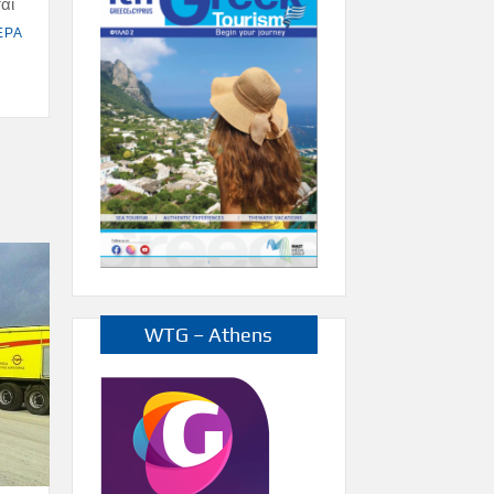
αι
ΕΡΑ
WTG – Athens