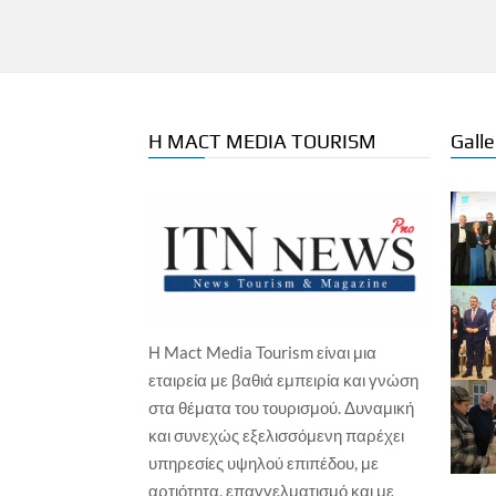
Η MACT MEDIA TOURISM
Galle
Η Mact Media Tourism είναι μια
ΙΑΤ
εταιρεία με βαθιά εμπειρία και γνώση
Gre
στα θέματα του τουρισμού. Δυναμική
Ag
και συνεχώς εξελισσόμενη παρέχει
Γιώ
ΘΑΛΑΣΣΙΟΣ ΤΟΥΡΙΣΜΟΣ
υπηρεσίες υψηλού επιπέδου, με
Οργανισμός Λιμένος Κέρκυρας: Οι
αρτιότητα, επαγγελματισμό και με