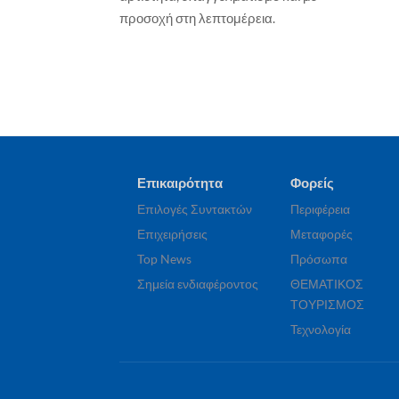
Παξοί αναδεικνύονται σε πόλο
προσοχή στη λεπτομέρεια.
έλξης για την κρουαζιέρα μικρής
κλίμακας – νέα δυναμική με την
πρώτη άφιξη πολυτελούς yacht
Γιώργος Καραχρήστος
30 Ιουλίου, 2026
Επικαιρότητα
Φορείς
Επιλογές Συντακτών
Περιφέρεια
Επιχειρήσεις
Μεταφορές
Top News
Πρόσωπα
Σημεία ενδιαφέροντος
ΘΕΜΑΤΙΚΟΣ
ΤΟΥΡΙΣΜΟΣ
Τεχνολογία