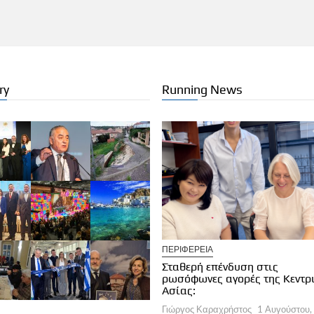
ry
Running News
ΡΙΚΟΣ ΤΟΥΡΙΣΜΟΣ
ΠΕΡΙΦΕΡΕΙΑ
ece Global Longevity & Anti-
Σταθερή επένδυση στις
ing Summit 2026
ρωσόφωνες αγορές της Κεντρ
ργος Καραχρήστος
1 Αυγούστου, 2026
Ασίας:
Γιώργος Καραχρήστος
1 Αυγούστου,