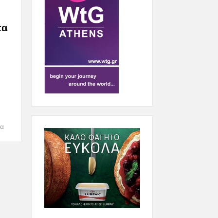
τα
ία