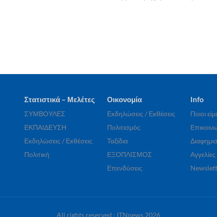
Στατιστικά – Μελέτες
Οικονομία
Info
ΣΥΜΒΟΥΛΕΣ
Εκδηλώσεις / Εκθέσεις
Ποιοι εί
ΕΚΠΑΙΔΕΥΣΗ
Πολιτισμός
Επικοινω
Εκδηλώσεις / Εκθέσεις
Ταξίδια
Διαφημισ
Πολιτική
ΕΞΟΠΛΙΣΜΟΣ
Αγγελίες
Επενδύσεις
Newslett
All rights reserved : ITNnews 2026