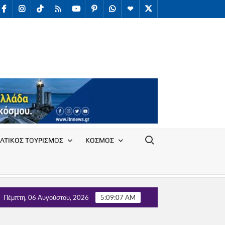
facebook
Instagram
TikTok
RSS
youtube
Pinterest
WhatsApp
Telegram
X
/
Twitter
Search for:
ΑΤΙΚΟΣ ΤΟΥΡΙΣΜΟΣ
ΚΟΣΜΟΣ
ν προσωρινή φιλοξενία πυρόπληκτων στο νότιο Ρέθυμνο
Πέμπτη, 06 Αυγούστου, 2026
5:09:08 AM