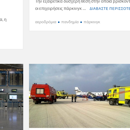
Την εξαιρετικά δυσχερή θέση στην οποία βρίσκοντ
οι επιχειρήσεις πάρκινγκ …
ΔΙΑΒΑΣΤΕ ΠΕΡΙΣΣΟΤ
α, η
αεροδρόμια
πανδημία
πάρκινγκ