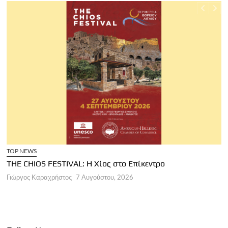
TOP NEWS
THE CHIOS FESTIVAL: Η Χίος στο Επίκεντρο
Α
Γιώργος Καραχρήστος
7 Αυγούστου, 2026
Π
Γ