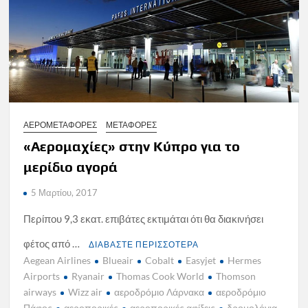
ΑΕΡΟΜΕΤΑΦΟΡΕΣ
ΜΕΤΑΦΟΡΕΣ
«Αερομαχίες» στην Κύπρο για το
μερίδιο αγορά
5 Μαρτίου, 2017
Περίπου 9,3 εκατ. επιβάτες εκτιμάται ότι θα διακινήσει
φέτος από …
ΔΙΑΒΑΣΤΕ ΠΕΡΙΣΣΟΤΕΡΑ
Aegean Airlines
Blueair
Cobalt
Easyjet
Hermes
Airports
Ryanair
Thomas Cook World
Thomson
airways
Wizz air
αεροδρόμιο Λάρνακα
αεροδρόμιο
Πάφος
αεροπορικές
αεροπορικές αφίξεις
δρομολόγια