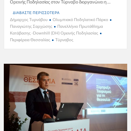
Ορεινής Ποδηλασίας στον Τύρναβο διοργανώνει η …
ΔΙΑΒΑΣΤΕ ΠΕΡΙΣΣΟΤΕΡΑ
Δήμαρχος Τυρνάβου
Ολυμπιακό Ποδηλατικό Πάρκο
Παναγιώτης Σαρχώσης
Πανελλήνιο Πρωτάθλημα
Κατάβασης -Downhill (DH) Ορεινής Ποδηλασίας
Περιφέρεια Θεσσαλίας
Τύρναβος