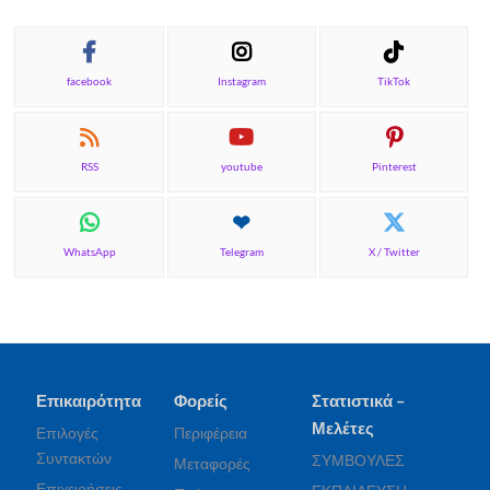
facebook
Instagram
TikTok
RSS
youtube
Pinterest
WhatsApp
Telegram
X / Twitter
Επικαιρότητα
Φορείς
Στατιστικά –
Μελέτες
Επιλογές
Περιφέρεια
Συντακτών
ΣΥΜΒΟΥΛΕΣ
Μεταφορές
Επιχειρήσεις