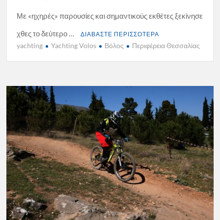
Με «ηχηρές» παρουσίες και σημαντικούς εκθέτες ξεκίνησε
χθες το δεύτερο …
ΔΙΑΒΑΣΤΕ ΠΕΡΙΣΣΟΤΕΡΑ
yachting
Yachting Volos
Βόλος
Περιφέρεια Θεσσαλίας