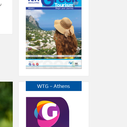
ν
WTG – Athens