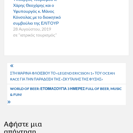
Χάρης Θεοχάρης και ο
Υφυπουργός κ. Μάνος
Κόνσολας με το διοικητικό
συμβούλιο της ΕΛΙΤΟΥΡ
28 Αυγούστου, 2019
σε "ιατρικός τουρισμός"
Πλοήγηση
ΣΤΗ ΜΑΡΙΝΑ ΦΛΟΙΣΒΟΥ ΤΟ «LEGEND ERICSSON 1» ΤΟΥ OCEAN
άρθρων
RACE ΓΙΑ ΤΗΝ ΠΑΡΑΔΟΣΗ ΤΗΣ «ΣΚΥΤΑΛΗΣ ΤΗΣ ΦΥΣΗΣ»
WORLD OF BEER: ΕΤΟΙΜΑΣΟΥΓΙΑ 3 ΗΜΕΡΕΣ FULL OF BEER, MUSIC
& FUN!
Αφήστε μια
απάντηση