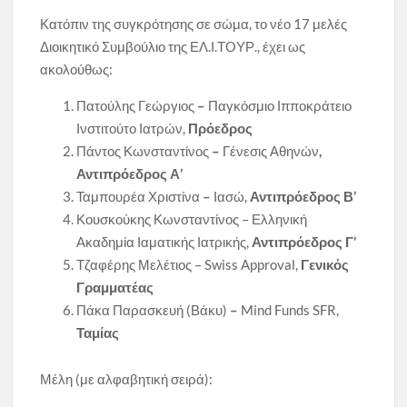
Κατόπιν της συγκρότησης σε σώμα, το νέο 17 μελές
Διοικητικό Συμβούλιο της ΕΛ.Ι.ΤΟΥΡ., έχει ως
ακολούθως:
Πατούλης Γεώργιος
–
Παγκόσμιο Ιπποκράτειο
Ινστιτούτο Ιατρών,
Πρόεδρος
Πάντος Κωνσταντίνος
–
Γένεσις Αθηνών
,
Αντιπρόεδρος Α’
Ταμπουρέα Χριστίνα
–
Ιασώ,
Αντιπρόεδρος Β’
Κουσκούκης Κωνσταντίνος – Ελληνική
Ακαδημία Ιαματικής Ιατρικής,
Αντιπρόεδρος Γ’
Τζαφέρης Μελέτιος – Swiss Approval,
Γενικός
Γραμματέας
Πάκα Παρασκευή (Βάκυ)
–
Mind Funds SFR,
Ταμίας
Μέλη (με αλφαβητική σειρά):