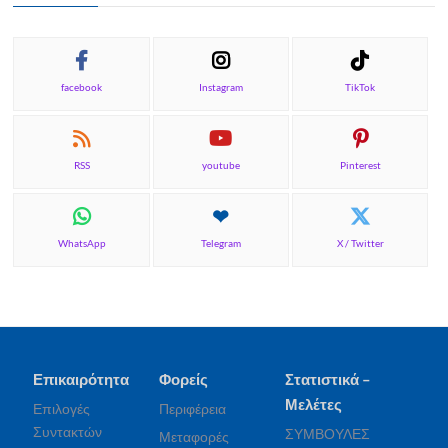
facebook
Instagram
TikTok
RSS
youtube
Pinterest
WhatsApp
Telegram
X / Twitter
Επικαιρότητα
Φορείς
Στατιστικά –
Μελέτες
Επιλογές
Περιφέρεια
Συντακτών
ΣΥΜΒΟΥΛΕΣ
Μεταφορές