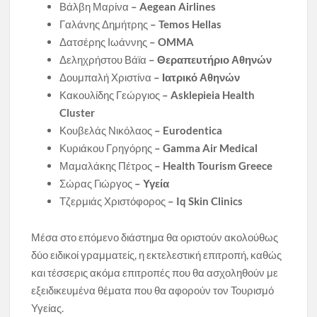
Βάλβη Μαρίνα
–
Aegean
Airlines
Γαλάνης Δημήτρης
–
Temos
Hellas
Δατσέρης Ιωάννης
–
OMMA
Δεληχρήστου Βάϊα
– Θεραπευτήριο Αθηνών
Δουμπαλή Χριστίνα
– Ιατρικό Αθηνών
Κακουλίδης Γεώργιος
– Asklepieia Health
Cluster
Κουβελάς Νικόλαος
–
Eurodentica
Κυριάκου Γρηγόρης
–
Gamma
Air
Medical
Μαμαλάκης Πέτρος
– Health Tourism Greece
Σώρας Γιώργος
–
Υγεία
Τζερμιάς Χριστόφορος
– Iq Skin Clinics
Μέσα στο επόμενο διάστημα θα οριστούν ακολούθως
δύο ειδικοί γραμματείς, η εκτελεστική επιτροπή, καθώς
και τέσσερις ακόμα επιτροπές που θα ασχοληθούν με
εξειδικευμένα θέματα που θα αφορούν τον Τουρισμό
Υγείας.