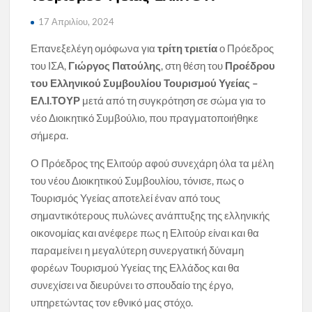
17 Απριλίου, 2024
Επανεξελέγη ομόφωνα για
τρίτη τριετία
ο Πρόεδρος
του ΙΣΑ,
Γιώργος Πατούλης
, στη θέση του
Προέδρου
του Ελληνικού Συμβουλίου Τουρισμού Υγείας –
ΕΛ.Ι.ΤΟΥΡ
μετά από τη συγκρότηση σε σώμα για το
νέο Διοικητικό Συμβούλιο, που πραγματοποιήθηκε
σήμερα.
Ο Πρόεδρος της Ελιτούρ αφού συνεχάρη όλα τα μέλη
του νέου Διοικητικού Συμβουλίου, τόνισε, πως ο
Τουρισμός Υγείας αποτελεί έναν από τους
σημαντικότερους πυλώνες ανάπτυξης της ελληνικής
οικονομίας και ανέφερε πως η
Ελιτούρ είναι και θα
παραμείνει η μεγαλύτερη συνεργατική δύναμη
φορέων Τουρισμού Υγείας της Ελλάδος και θα
συνεχίσει να διευρύνει το σπουδαίο της έργο,
υπηρετώντας τον εθνικό μας στόχο.