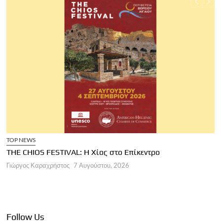
TOP NEWS
THE CHIOS FESTIVAL: Η Χίος στο Επίκεντρο
Α
Γιώργος Καραχρήστος
7 Αυγούστου, 2026
Π
Γ
Follow Us