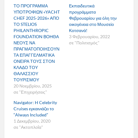
ΤΟ ΠΡΟΓΡΑΜΜΑ
Εκπαιδευτικά
ΥΠΟΤΡΟΦΙΩΝ «YACHT
προγράμματα
CHEF 2025-2026» ΑΠΟ
Φεβρουαρίου για όλη την
ΤΟ STELIOS
οικογένεια στο Μουσείο
PHILANTHROPIC
Κοτσανά!
FOUNDATION ΒΟΗΘΑ
3 Φεβρουαρίου, 2022
ΝΕΟΥΣ ΝΑ
σε "Πολιτισμός"
ΠΡΑΓΜΑΤΟΠΟΙΗΣΟΥΝ
ΤΑ ΕΠΑΓΓΕΛΜΑΤΙΚΑ
ΟΝΕΙΡΑ ΤΟΥΣ ΣΤΟΝ
ΚΛΑΔΟ ΤΟΥ
ΘΑΛΑΣΣΙΟΥ
ΤΟΥΡΙΣΜΟΥ
20 Νοεμβρίου, 2025
σε "Επιχειρήσεις"
Navigator: H Celebrity
Cruises εγκαινιάζει το
“Always Included”
1 Δεκεμβρίου, 2020
σε "Ακτοπλοΐα"