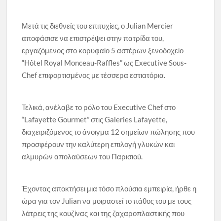
Μετά τις διεθνείς του επιτυχίες, ο Julian Mercier
αποφάσισε να επιστρέψει στην πατρίδα του,
εργαζόμενος στο κορυφαίο 5 αστέρων ξενοδοχείο
“Hôtel Royal Monceau-Raffles” ως Executive Sous-
Chef επιφορτισμένος με τέσσερα εστιατόρια.
Τελικά, ανέλαβε το ρόλο του Executive Chef στο
“Lafayette Gourmet” στις Galeries Lafayette,
διαχειριζόμενος το άνοιγμα 12 σημείων πώλησης που
προσφέρουν την καλύτερη επιλογή γλυκών και
αλμυρών απολαύσεων του Παρισιού.
Έχοντας αποκτήσει μια τόσο πλούσια εμπειρία, ήρθε η
ώρα για τον Julian να μοιραστεί το πάθος του με τους
λάτρεις της κουζίνας και της ζαχαροπλαστικής που