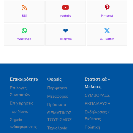
RSS
youtube
Pinterest
WhatsApp
Telegram
X / Twitter
Επικαιρότητα
Φορείς
Στατιστικά –
Μελέτες
Επιλογές
Περιφέρεια
Συντακτών
ΣΥΜΒΟΥΛΕΣ
Μεταφορές
Επιχειρήσεις
ΕΚΠΑΙΔΕΥΣΗ
Πρόσωπα
Top News
Εκδηλώσεις /
ΘΕΜΑΤΙΚΟΣ
Εκθέσεις
Σημεία
ΤΟΥΡΙΣΜΟΣ
ενδιαφέροντος
Πολιτική
Τεχνολογία