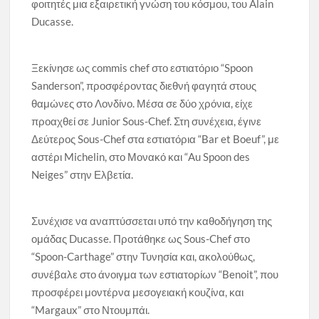
φοιτητές μια εξαιρετική γνώση του κόσμου, του Alain
Ducasse.
Ξεκίνησε ως commis chef στο εστιατόριο “Spoon
Sanderson”, προσφέροντας διεθνή φαγητά στους
θαμώνες στο Λονδίνο. Μέσα σε δύο χρόνια, είχε
προαχθεί σε Junior Sous-Chef. Στη συνέχεια, έγινε
Δεύτερος Sous-Chef στα εστιατόρια “Bar et Boeuf”, με
αστέρι Michelin, στο Μονακό και “Au Spoon des
Neiges” στην Ελβετία.
Συνέχισε να αναπτύσσεται υπό την καθοδήγηση της
ομάδας Ducasse. Προτάθηκε ως Sous-Chef στο
“Spoon-Carthage” στην Τυνησία και, ακολούθως,
συνέβαλε στο άνοιγμα των εστιατορίων “Benoit”, που
προσφέρει μοντέρνα μεσογειακή κουζίνα, και
“Margaux” στο Ντουμπάι.