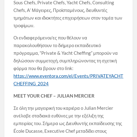
Sous Chefs, Private Chefs, Yacht Chefs, Consulting
Chefs, Α’ Μάγειρες, Προϊσταμένους, διευθυντές
τμημάτων και ιδιοκτήτες επιχειρήσεων στον τομέα των
τροφίμων.
Οι ενδιαφερόμενοι/ες που θέλουν να
παρακολουθήσουν το διήμερο εκπαιδευτικό
πρόγραμμα, “Private & Yacht Cheffing” μπορούν να
δηλώσουν συμμετοχή, συμπληρώνοντας τη σχετική
φόρμα που θα βρουν στο link:
https://www.eventora.com/el/Events/PRIVATEYACHT
CHEFFING_2024
MEET YOUR CHEF – JULIAN MERCIER
Σε όλη την μαγειρική του καριέρα ο Julian Mercier
ανέλαβε σταδιακά ευθύνες με την εξέλιξη της
εμπειρίας του. Σήμερα ως Διευθυντής εκπαίδευσης της
École Ducasse, Executive Chef μεταδίδει στους