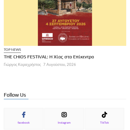
TOP NEWS
THE CHIOS FESTIVAL: Η Χίος στο Επίκεντρο
Α
Γιώργος Καραχρήστος
7 Αυγούστου, 2026
Π
Γ
Follow Us
facebook
Instagram
TikTok