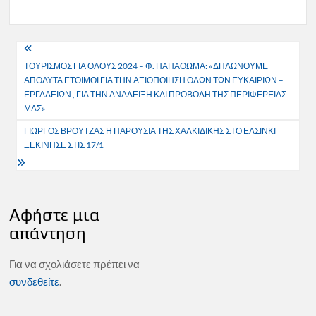
Πλοήγηση
ΤΟΥΡΙΣΜΟΣ ΓΙΑ ΟΛΟΥΣ 2024 – Φ. ΠΑΠΑΘΩΜΑ: «ΔΗΛΩΝΟΥΜΕ
άρθρων
ΑΠΟΛΥΤΑ ΕΤΟΙΜΟΙ ΓΙΑ ΤΗΝ ΑΞΙΟΠΟΙΗΣΗ ΟΛΩΝ ΤΩΝ ΕΥΚΑΙΡΙΩΝ –
ΕΡΓΑΛΕΙΩΝ , ΓΙΑ ΤΗΝ ΑΝΑΔΕΙΞΗ ΚΑΙ ΠΡΟΒΟΛΗ ΤΗΣ ΠΕΡΙΦΕΡΕΙΑΣ
ΜΑΣ»
ΓΙΩΡΓΟΣ ΒΡΟΥΤΖΑΣ Η ΠΑΡΟΥΣΙΑ ΤΗΣ ΧΑΛΚΙΔΙΚΗΣ ΣΤΟ ΕΛΣΙΝΚΙ
ΞΕΚΙΝΗΣΕ ΣΤΙΣ 17/1
Αφήστε μια
απάντηση
Για να σχολιάσετε πρέπει να
συνδεθείτε
.