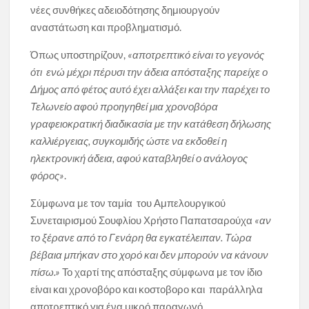
νέες συνθήκες αδειοδότησης δημιουργούν
αναστάτωση και προβληματισμό.
Όπως υποστηρίζουν,
«αποτρεπτικό είναι το γεγονός
ότι ενώ μέχρι πέρυσι την άδεια απόσταξης παρείχε ο
Δήμος από φέτος αυτό έχει αλλάξει και την παρέχει το
Τελωνείο αφού προηγηθεί μια χρονοβόρα
γραφειοκρατική διαδικασία με την κατάθεση δήλωσης
καλλιέργειας, συγκομιδής ώστε να εκδοθεί η
ηλεκτρονική άδεια, αφού καταβληθεί ο ανάλογος
φόρος»
.
Σύμφωνα με τον ταμία του Αμπελουργικού
Συνεταιρισμού Σουφλίου Χρήστο Παπατσαρούχα
«αν
το ξέρανε από το Γενάρη θα εγκατέλειπαν. Τώρα
βέβαια μπήκαν στο χορό και δεν μπορούν να κάνουν
πίσω.»
Το χαρτί της απόσταξης σύμφωνα με τον ίδιο
είναι και χρονοβόρο και κοστοβορο και παράλληλα
αποτρεπτικό για ένα μικρό παραγωγό.