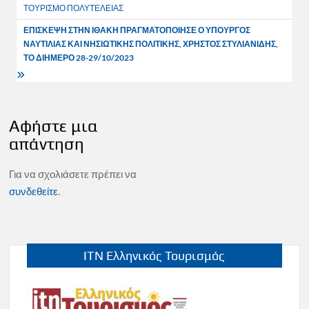
άρθρων
ΤΟΥΡΙΣΜΟ ΠΟΛΥΤΕΛΕΙΑΣ
ΕΠΙΣΚΕΨΗ ΣΤΗΝ ΙΘΑΚΗ ΠΡΑΓΜΑΤΟΠΟΙΗΣΕ Ο ΥΠΟΥΡΓΟΣ
ΝΑΥΤΙΛΙΑΣ ΚΑΙ ΝΗΣΙΩΤΙΚΗΣ ΠΟΛΙΤΙΚΗΣ, ΧΡΗΣΤΟΣ ΣΤΥΛΙΑΝΙΔΗΣ,
ΤΟ ΔΙΗΜΕΡΟ 28-29/10/2023
Αφήστε μια
απάντηση
Για να σχολιάσετε πρέπει να
συνδεθείτε
.
ITN Ελληνικός Τουρισμός