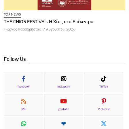
TOP NEWS
THE CHIOS FESTIVAL: Η Χίος στο Επίκεντρο
Α
Γιώργος Καραχρήστος
7 Αυγούστου, 2026
Π
Γ
Follow Us
facebook
Instagram
TikTok
RSS
youtube
Pinterest