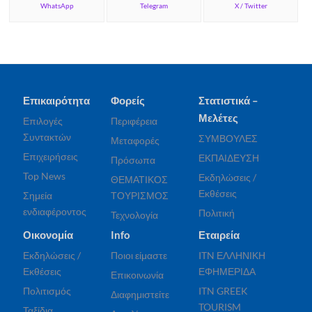
WhatsApp
Telegram
X / Twitter
Επικαιρότητα
Φορείς
Στατιστικά –
Μελέτες
Επιλογές
Περιφέρεια
Συντακτών
ΣΥΜΒΟΥΛΕΣ
Μεταφορές
Επιχειρήσεις
ΕΚΠΑΙΔΕΥΣΗ
Πρόσωπα
Top News
Εκδηλώσεις /
ΘΕΜΑΤΙΚΟΣ
Εκθέσεις
Σημεία
ΤΟΥΡΙΣΜΟΣ
ενδιαφέροντος
Πολιτική
Τεχνολογία
Οικονομία
Info
Εταιρεία
Εκδηλώσεις /
Ποιοι είμαστε
ITN ΕΛΛΗΝΙΚΗ
Εκθέσεις
ΕΦΗΜΕΡΙΔΑ
Επικοινωνία
Πολιτισμός
ITN GREEK
Διαφημιστείτε
TOURISM
Ταξίδια