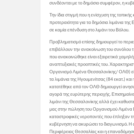
συνδέονται με το δημόσιο συμφέρον, η κυ
Την ίδια στιγμή που η ενίσχυση της τοπικ
προτεραιότητα για τα δημόσια λιμάνια τη
σε καμία επένδυση στο λιμάνι του Βόλου.
Προβληματισμό επίσης δημιουργεί το περι
επιβάλλουν την ανακοίνωση του συνόλου 
που ανακοινώθηκε είναι εξαιρετικά χαμηλή 
αναπτυξιακές προοπτικές του. Χαρακτηριστι
Οργανισμό Λιμένα Θεσσαλονίκης/ ΟΛΘ) εί
τα λιμάνια της Ηγουμενίτσας (84 εκατ.) και
κατατέθηκε από τον ΟΛΘ δημιουργεί ανησυ
αγορά της ευρύτερης περιοχής. Επισημαίνετ
λιμάνι της Θεσσαλονίκης αλλά έχει καθυσ
μας στην πώληση του Οργανισμού Λιμένα Βό
καταστροφικές νεροποντές που έπληξαν τη 
κυβέρνηση να ακυρώσει το διαγωνισμό. Η 
Περιφέρειας Θεσσαλίας και η επαναδόμησ