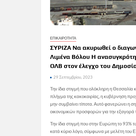
ΕΠΙΚΑΙΡΟΤΗΤΑ
ΣΥΡΙΖΑ Να ακυρωθεί ο διαγω
Λιμένα Βόλου
Η ανασυγκρότη
ΟΛΒ στον έλεγχο του Δημοσί
29 Σεπτεμβρίου, 2023
Την ίδια στιγμή που ολόκληρη η Θεσσαλία κ
πλήγμα της κακοκαιρίας, η κυβέρνηση πρ
μην συμβαίνει τίποτα. Αυτό φανερώνει η 
οικονομικών προσφορών για την εξαγορά 
Την ίδια στιγμή που στην Ευρώπη το 93% τ
κατά κύριο λόγο, σύμφωνα με μελέτη του