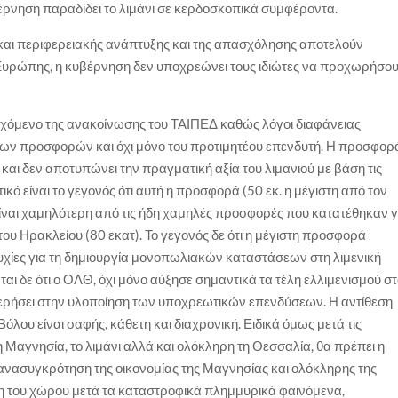
βέρνηση παραδίδει το λιμάνι σε κερδοσκοπικά συμφέροντα.
ής και περιφερειακής ανάπτυξης και της απασχόλησης αποτελούν
ς Ευρώπης, η κυβέρνηση δεν υποχρεώνει τους ιδιώτες να προχωρήσο
εχόμενο της ανακοίνωσης του ΤΑΙΠΕΔ καθώς λόγοι διαφάνειας
των προσφορών και όχι μόνο του προτιμητέου επενδυτή. Η προσφορ
και δεν αποτυπώνει την πραγματική αξία του λιμανιού με βάση τις
κό είναι το γεγονός ότι αυτή η προσφορά (50 εκ. η μέγιστη από τον
ναι χαμηλότερη από τις ήδη χαμηλές προσφορές που κατατέθηκαν γ
 του Ηρακλείου (80 εκατ). Το γεγονός δε ότι η μέγιστη προσφορά
χίες για τη δημιουργία μονοπωλιακών καταστάσεων στη λιμενική
αι δε ότι ο ΟΛΘ, όχι μόνο αύξησε σημαντικά τα τέλη ελλιμενισμού σ
τερήσει στην υλοποίηση των υποχρεωτικών επενδύσεων. Η αντίθεση
λου είναι σαφής, κάθετη και διαχρονική. Ειδικά όμως μετά τις
Μαγνησία, το λιμάνι αλλά και ολόκληρη τη Θεσσαλία, θα πρέπει η
ανασυγκρότηση της οικονομίας της Μαγνησίας και ολόκληρης της
η του χώρου μετά τα καταστροφικά πλημμυρικά φαινόμενα,