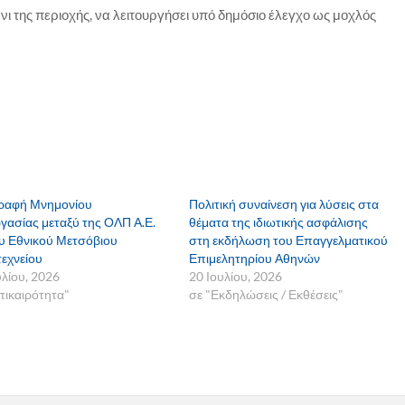
νι της περιοχής, να λειτουργήσει υπό δημόσιο έλεγχο ως μοχλός
ραφή Μνημονίου
Πολιτική συναίνεση για λύσεις στα
γασίας μεταξύ της ΟΛΠ Α.Ε.
θέματα της ιδιωτικής ασφάλισης
ου Εθνικού Μετσόβιου
στη εκδήλωση του Επαγγελματικού
εχνείου
Επιμελητηρίου Αθηνών
υλίου, 2026
20 Ιουλίου, 2026
πικαιρότητα"
σε "Εκδηλώσεις / Εκθέσεις"