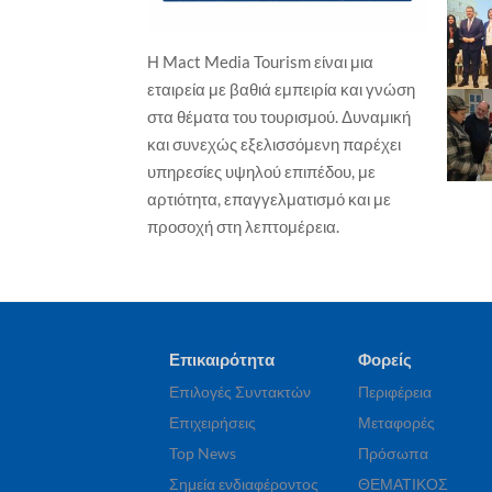
ΤΕΧ
Η Mact Media Tourism είναι μια
Nel
ΕΠΙΛΟΓΕΣ ΣΥΝΤΑΚΤΩΝ
εταιρεία με βαθιά εμπειρία και γνώση
το
Νέα εποχή στη διαχείριση των
στα θέματα του τουρισμού. Δυναμική
Γιώ
προορισμών
και συνεχώς εξελισσόμενη παρέχει
Γιώργος Καραχρήστος
6 Αυγούστου, 2026
υπηρεσίες υψηλού επιπέδου, με
αρτιότητα, επαγγελματισμό και με
προσοχή στη λεπτομέρεια.
Επικαιρότητα
Φορείς
Επιλογές Συντακτών
Περιφέρεια
Επιχειρήσεις
Μεταφορές
Top News
Πρόσωπα
Σημεία ενδιαφέροντος
ΘΕΜΑΤΙΚΟΣ