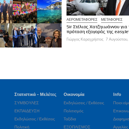
ΝΟΛΟΓΙΑ
ΑΕΡΟΜΕΤΑΦΟΡΕΣ
ΜΕΤΑΦΟΡΕΣ
ios: Το AI Act ως ευκαιρία για
ν τουρισμό
Sir Στέλιος Χατζηιωάννου για 
πρόταση εξαγοράς της easyJe
ργος Καραχρήστος
7 Αυγούστου, 2026
Γιώργος Καραχρήστος
7 Αυγούστου,
Στατιστικά – Μελέτες
Οικονομία
Info
ΣΥΜΒΟΥΛΕΣ
Εκδηλώσεις / Εκθέσεις
Ποιοι εί
ΕΚΠΑΙΔΕΥΣΗ
Πολιτισμός
Επικοινω
Εκδηλώσεις / Εκθέσεις
Ταξίδια
Διαφημισ
Πολιτική
ΕΞΟΠΛΙΣΜΟΣ
Αγγελίες