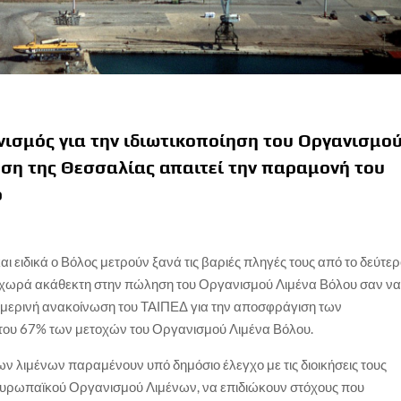
νισμός για την ιδιωτικοποίηση του Οργανισμο
ση της Θεσσαλίας απαιτεί την παραμονή του
ο
αι ειδικά ο Βόλος μετρούν ξανά τις βαριές πληγές τους από το δεύτε
οχωρά ακάθεκτη στην πώληση του Οργανισμού Λιμένα Βόλου σαν ν
σημερινή ανακοίνωση του ΤΑΙΠΕΔ για την αποσφράγιση των
του 67% των μετοχών του Οργανισμού Λιμένα Βόλου.
ων λιμένων παραμένουν υπό δημόσιο έλεγχο με τις διοικήσεις τους
 Ευρωπαϊκού Οργανισμού Λιμένων, να επιδιώκουν στόχους που