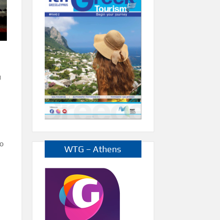
ύ
ρο
WTG – Athens
α