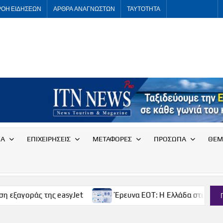
ΡΟΗ ΕΙΔΗΣΕΩΝ
ΑΡΘΡΑ ΑΝΑΓΝΩΣΤΩΝ
ΤΑΥΤΟΤΗΤΑ
ITNNEWS
International
Tourism
News
ΙΑ
ΕΠΙΧΕΙΡΗΣΕΙΣ
ΜΕΤΑΦΟΡΕΣ
ΠΡΟΣΩΠΑ
ΘΕΜ
 της easyJet
Έρευνα ΕΟΤ: Η Ελλάδα στις κορυφαίες επι