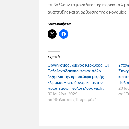
επιβάλλουν το μοναδικό περιφερειακό λιμά
ανάπτυξης και ανόρθωσης της οικονομίας
Κοινοποιήστε:
Σχετικά
Οργανισμός Λιμένος Κέρκυρας: Οι
Υπογ
Παξοί αναδεικνύονται σε πόλο
Συνερ
έλξης για την κρουαζιέρα μικρής
και τ
κλίμακας – νέα δυναμική με την
Πολυτ
πρώτη άφιξη πολυτελούς yacht
20 Ιο
30 Ιουλίου, 2026
σε "Ε
σε "Θαλάσσιος Τουρισμός"