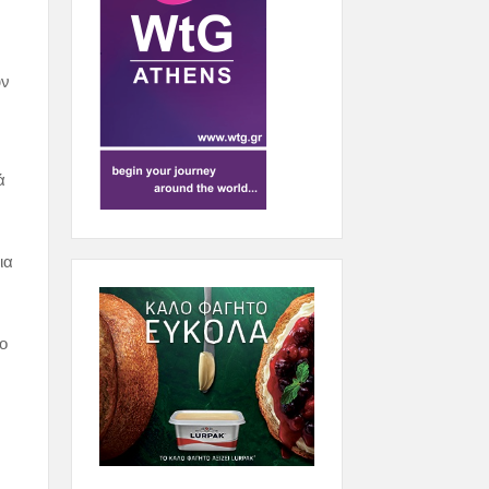
υν
ά
ια
το