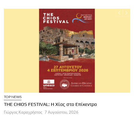
TOP NEWS
THE CHIOS FESTIVAL: Η Χίος στο Επίκεντρο
Α
Γιώργος Καραχρήστος
7 Αυγούστου, 2026
Π
Γ