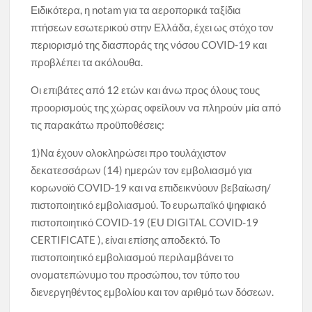
Ειδικότερα, η notam για τα αεροπορικά ταξίδια
πτήσεων εσωτερικού στην Ελλάδα, έχει ως στόχο τον
περιορισμό της διασποράς της νόσου COVID-19 και
προβλέπει τα ακόλουθα.
Οι επιβάτες από 12 ετών και άνω προς όλους τους
προορισμούς της χώρας οφείλουν να πληρούν μία από
τις παρακάτω προϋποθέσεις:
1)Να έχουν ολοκληρώσει προ τουλάχιστον
δεκατεσσάρων (14) ημερών τον εμβολιασμό για
κορωνοϊό COVID-19 και να επιδεικνύουν βεβαίωση/
πιστοποιητικό εμβολιασμού. Το ευρωπαϊκό ψηφιακό
πιστοποιητικό COVID-19 (EU DIGITAL COVID-19
CERTIFICATE ), είναι επίσης αποδεκτό. Το
πιστοποιητικό εμβολιασμού περιλαμβάνει το
ονοματεπώνυμο του προσώπου, τον τύπο του
διενεργηθέντος εμβολίου και τον αριθμό των δόσεων.