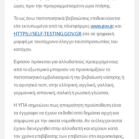
ώρες πριν την προγραμματισμένη ώρα πτήσης.
Το ως άνω πιστοποιητικά/βεβαιώσεις επιδεικνύονται
είτε εκτυπωμένα από τις πλατφόρμες
www.gov.gr
και
HTTPS://SELF-TESTING.GOV.GR
είτε σε ψηφιακή
μορφή με ταυτόχρονο έλεγχο ταυτοπροσωπίας του
κατόχου.
Εφόσον πρόκειται για αλλοδαπούς προερχόμενους
από το εξωτερικό μπορούν να προσκομίζουν το
πιστοποιητικό εμβολιασμού ή την βεβαίωση νόσησης ή
το αρνητικό τεστ, στην ελληνική, αγγλική, γαλλική,
γερμανική, ισπανική, ιταλική ή ρωσική γλώσσα.
Η YΠΑ σημειώνει πως απαραίτητη προϋπόθεση είναι
τα έγγραφα να έχουν εκδοθεί από δημόσια αρχή και
σύμφωνα με την οικεία νομοθεσία. Αν οι έλεγχοι αυτοί
έχουν διενεργηθεί στην αλλοδαπή και ισχύουν κατά
τον χρόνο επιβίβασης των επιβατών στο αεροσκάφος,