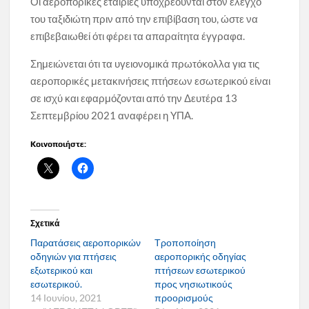
Οι αεροπορικές εταιρίες υποχρεούνται στον έλεγχο
του ταξιδιώτη πριν από την επιβίβαση του, ώστε να
επιβεβαιωθεί ότι φέρει τα απαραίτητα έγγραφα.
Σημειώνεται ότι τα υγειονομικά πρωτόκολλα για τις
αεροπορικές μετακινήσεις πτήσεων εσωτερικού είναι
σε ισχύ και εφαρμόζονται από την Δευτέρα 13
Σεπτεμβρίου 2021 αναφέρει η YΠΑ.
Κοινοποιήστε:
Σχετικά
Παρατάσεις αεροπορικών
Τροποποίηση
οδηγιών για πτήσεις
αεροπορικής οδηγίας
εξωτερικού και
πτήσεων εσωτερικού
εσωτερικού.
προς νησιωτικούς
14 Ιουνίου, 2021
προορισμούς