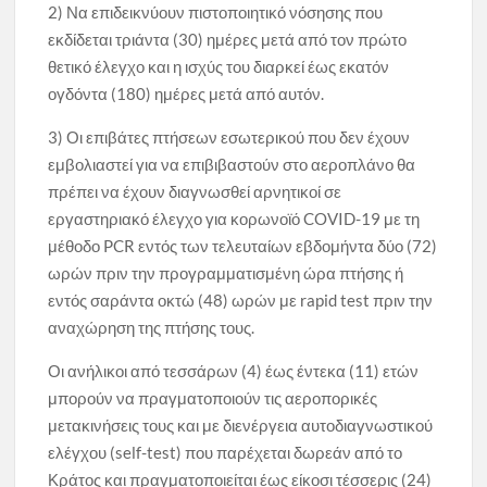
2) Να επιδεικνύουν πιστοποιητικό νόσησης που
εκδίδεται τριάντα (30) ημέρες μετά από τον πρώτο
θετικό έλεγχο και η ισχύς του διαρκεί έως εκατόν
ογδόντα (180) ημέρες μετά από αυτόν.
3) Οι επιβάτες πτήσεων εσωτερικού που δεν έχουν
εμβολιαστεί για να επιβιβαστούν στο αεροπλάνο θα
πρέπει να έχουν διαγνωσθεί αρνητικοί σε
εργαστηριακό έλεγχο για κορωνοϊό COVID-19 με τη
μέθοδο PCR εντός των τελευταίων εβδομήντα δύο (72)
ωρών πριν την προγραμματισμένη ώρα πτήσης ή
εντός σαράντα οκτώ (48) ωρών με rapid test πριν την
αναχώρηση της πτήσης τους.
Οι ανήλικοι από τεσσάρων (4) έως έντεκα (11) ετών
μπορούν να πραγματοποιούν τις αεροπορικές
μετακινήσεις τους και με διενέργεια αυτοδιαγνωστικού
ελέγχου (self-test) που παρέχεται δωρεάν από το
Κράτος και πραγματοποιείται έως είκοσι τέσσερις (24)