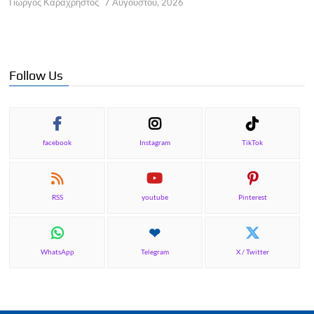
Γιώργος Καραχρήστος
7 Αυγούστου, 2026
Π
Γ
Follow Us
facebook
Instagram
TikTok
RSS
youtube
Pinterest
WhatsApp
Telegram
X / Twitter