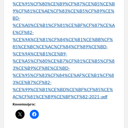
%CE%95%CF%80%CE%B9%CF%87%CE%B5%CE%B
9%CF%81%CE%AE%CF%83%CE%B5%CF%89%CE%
BD-
%CE%A0%CE%B1%CF%81%CE%BF%CF%87%CE%A
E%CF%82-
%CE%9A%CE%B1%CF%84%CE%B1%CE%BB%CF%
85%CE%BC%CE%AC%CF%84%CF%89%CE%BD-
%CE%9A%CE%B1%CE%B9-
%CE%A5%CF%80%CE%B7%CF%81%CE%B5%CF%8
3%CE%B9%CF%8E%CE%BD-
%CE%95%CF%83%CF%84%CE%AF%CE%B1%CF%8
3%CE%B7%CF%82-
%CE%99%CE%B1%CE%BD%CE%BF%CF%85%CE%
AC%CF%81%CE%B9%CE%BF%CF%82-2021-.pdf
Κοινοποιήστε: