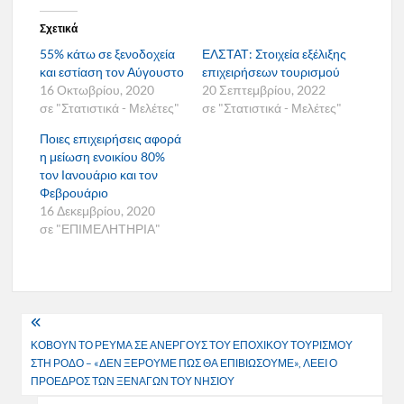
Σχετικά
55% κάτω σε ξενοδοχεία
ΕΛΣΤΑΤ: Στοιχεία εξέλιξης
και εστίαση τον Αύγουστο
επιχειρήσεων τουρισμού
16 Οκτωβρίου, 2020
20 Σεπτεμβρίου, 2022
σε "Στατιστικά - Μελέτες"
σε "Στατιστικά - Μελέτες"
Ποιες επιχειρήσεις αφορά
η μείωση ενοικίου 80%
τον Ιανουάριο και τον
Φεβρουάριο
16 Δεκεμβρίου, 2020
σε "ΕΠΙΜΕΛΗΤΗΡΙΑ"
Πλοήγηση
ΚΟΒΟΥΝ ΤΟ ΡΕΥΜΑ ΣΕ ΑΝΕΡΓΟΥΣ ΤΟΥ ΕΠΟΧΙΚΟΥ ΤΟΥΡΙΣΜΟΥ
άρθρων
ΣΤΗ ΡΟΔΟ – «ΔΕΝ ΞΕΡΟΥΜΕ ΠΩΣ ΘΑ ΕΠΙΒΙΩΣΟΥΜΕ», ΛΕΕΙ Ο
ΠΡΟΕΔΡΟΣ ΤΩΝ ΞΕΝΑΓΩΝ ΤΟΥ ΝΗΣΙΟΥ