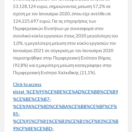
53.128.124 ευρώ, σημειώνοντας μείωση 57,2% σε
σχέση με τον Ιανουάριο 2020, όπου είχε ανέλθει σε
124.225.697 ευρώ. Για τις επιχειρήσεις των
Περιφερειακών Ενοτήτων με συνεισφορά στον
συνολικό κύκλο εργασιών έτους 2020 μεγαλύτερη του
1,0%, η μεγαλύτερη μείωση στον κύκλο εργασιών τον
Ιανουάριο 2021 σε σύγκριση με τον Ιανουάριο 2020
παρατηρήθηκε στην Περιφερειακή Ενότητα Θήρας
(92,8%) και η μικρότερη μείωση καταγράφηκε στην
Περιφερειακή Ενότητα Χαλκιδικής (21,1%).
Click to access
elstat_%CE%95%CE%BE%CE%AD%CE%BB%CE%B9
%CE%BE%CE%B7-
%CE%9A%CF%8D%CE%BA%CE%BB%CE%BF%CF%
85-
%CE%95%CF%81%CE%B3%CE%B1%CF%83%CE%B
9%CF%8E%CE%BD-