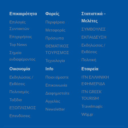
Επικαιρότητα
Φορείς
Στατιστικά –
Μελέτες
Επιλογές
Περιφέρεια
Συντακτών
ΣΥΜΒΟΥΛΕΣ
Μεταφορές
Επιχειρήσεις
ΕΚΠΑΙΔΕΥΣΗ
Πρόσωπα
Top News
Εκδηλώσεις /
ΘΕΜΑΤΙΚΟΣ
Εκθέσεις
Σημεία
ΤΟΥΡΙΣΜΟΣ
ενδιαφέροντος
Πολιτική
Τεχνολογία
Οικονομία
Info
Εταιρεία
Εκδηλώσεις /
Ποιοι είμαστε
ITN ΕΛΛΗΝΙΚΗ
Εκθέσεις
ΕΦΗΜΕΡΙΔΑ
Επικοινωνία
Πολιτισμός
ITN GREEK
Διαφημιστείτε
TOURISM
Ταξίδια
Αγγελίες
Travelmagic
ΕΞΟΠΛΙΣΜΟΣ
Newsletter
Wtg.gr
Επενδύσεις