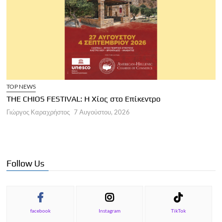
TOP NEWS
THE CHIOS FESTIVAL: Η Χίος στο Επίκεντρο
Α
Γιώργος Καραχρήστος
7 Αυγούστου, 2026
Π
Γ
Follow Us
facebook
Instagram
TikTok