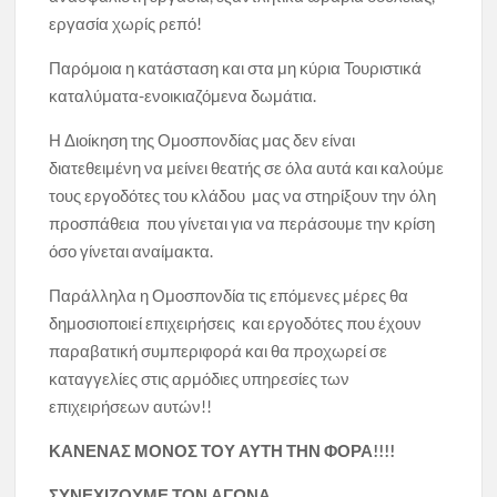
εργασία χωρίς ρεπό!
Παρόμοια η κατάσταση και στα μη κύρια Τουριστικά
καταλύματα-ενοικιαζόμενα δωμάτια.
Η Διοίκηση της Ομοσπονδίας μας δεν είναι
διατεθειμένη να μείνει θεατής σε όλα αυτά και καλούμε
τους εργοδότες του κλάδου μας να στηρίξουν την όλη
προσπάθεια που γίνεται για να περάσουμε την κρίση
όσο γίνεται αναίμακτα.
Παράλληλα η Ομοσπονδία τις επόμενες μέρες θα
δημοσιοποιεί επιχειρήσεις και εργοδότες που έχουν
παραβατική συμπεριφορά και θα προχωρεί σε
καταγγελίες στις αρμόδιες υπηρεσίες των
επιχειρήσεων αυτών!!
ΚΑΝΕΝΑΣ ΜΟΝΟΣ ΤΟΥ ΑΥΤΗ ΤΗΝ ΦΟΡΑ!!!!
ΣΥΝΕΧΙΖΟΥΜΕ ΤΟΝ ΑΓΩΝΑ