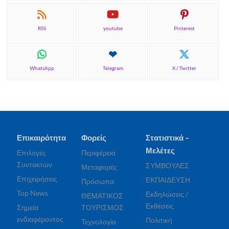
RSS
youtube
Pinterest
WhatsApp
Telegram
X / Twitter
Επικαιρότητα
Φορείς
Στατιστικά –
Μελέτες
Επιλογές
Περιφέρεια
Συντακτών
ΣΥΜΒΟΥΛΕΣ
Μεταφορές
Επιχειρήσεις
ΕΚΠΑΙΔΕΥΣΗ
Πρόσωπα
Top News
Εκδηλώσεις /
ΘΕΜΑΤΙΚΟΣ
Εκθέσεις
Σημεία
ΤΟΥΡΙΣΜΟΣ
ενδιαφέροντος
Πολιτική
Τεχνολογία