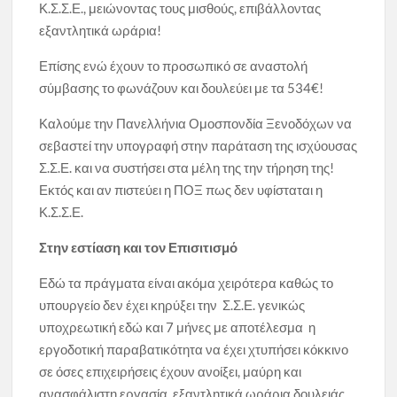
Κ.Σ.Σ.Ε., μειώνοντας τους μισθούς, επιβάλλοντας
εξαντλητικά ωράρια!
Επίσης ενώ έχουν το προσωπικό σε αναστολή
σύμβασης το φωνάζουν και δουλεύει με τα 534€!
Καλούμε την Πανελλήνια Ομοσπονδία Ξενοδόχων να
σεβαστεί την υπογραφή στην παράταση της ισχύουσας
Σ.Σ.Ε. και να συστήσει στα μέλη της την τήρηση της!
Εκτός και αν πιστεύει η ΠΟΞ πως δεν υφίσταται η
Κ.Σ.Σ.Ε.
Στην εστίαση και τον Επισιτισμό
Εδώ τα πράγματα είναι ακόμα χειρότερα καθώς το
υπουργείο δεν έχει κηρύξει την Σ.Σ.Ε. γενικώς
υποχρεωτική εδώ και 7 μήνες με αποτέλεσμα η
εργοδοτική παραβατικότητα να έχει χτυπήσει κόκκινο
σε όσες επιχειρήσεις έχουν ανοίξει, μαύρη και
ανασφάλιστη εργασία, εξαντλητικά ωράρια δουλειάς,