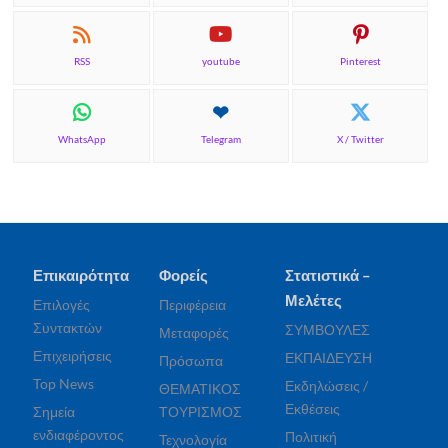
RSS
youtube
Pinterest
WhatsApp
Telegram
X / Twitter
Επικαιρότητα
Φορείς
Στατιστικά –
Μελέτες
Επιλογές
Περιφέρεια
Συντακτών
ΣΥΜΒΟΥΛΕΣ
Μεταφορές
Επιχειρήσεις
ΕΚΠΑΙΔΕΥΣΗ
Πρόσωπα
Top News
Εκδηλώσεις /
ΘΕΜΑΤΙΚΟΣ
Εκθέσεις
Σημεία
ΤΟΥΡΙΣΜΟΣ
ενδιαφέροντος
Πολιτική
Τεχνολογία