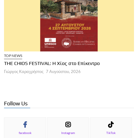
TOP NEWS
THE CHIOS FESTIVAL: Η Χίος στο Επίκεντρο
Α
Γιώργος Καραχρήστος
7 Αυγούστου, 2026
Π
Γ
Follow Us
facebook
Instagram
TikTok