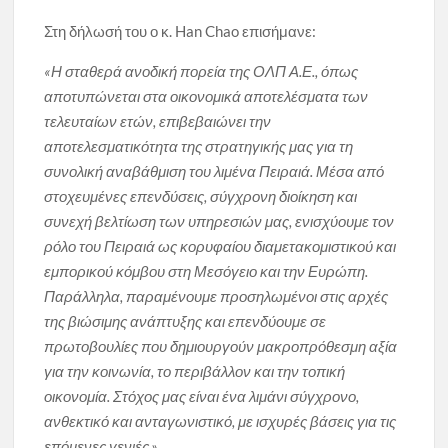
Στη δήλωσή του ο κ. Han Chao επισήμανε:
«Η σταθερά ανοδική πορεία της ΟΛΠ Α.Ε., όπως
αποτυπώνεται στα οικονομικά αποτελέσματα των
τελευταίων ετών, επιβεβαιώνει την
αποτελεσματικότητα της στρατηγικής μας για τη
συνολική αναβάθμιση του λιμένα Πειραιά. Μέσα από
στοχευμένες επενδύσεις, σύγχρονη διοίκηση και
συνεχή βελτίωση των υπηρεσιών μας, ενισχύουμε τον
ρόλο του Πειραιά ως κορυφαίου διαμετακομιστικού και
εμπορικού κόμβου στη Μεσόγειο και την Ευρώπη.
Παράλληλα, παραμένουμε προσηλωμένοι στις αρχές
της βιώσιμης ανάπτυξης και επενδύουμε σε
πρωτοβουλίες που δημιουργούν μακροπρόθεσμη αξία
για την κοινωνία, το περιβάλλον και την τοπική
οικονομία. Στόχος μας είναι ένα λιμάνι σύγχρονο,
ανθεκτικό και ανταγωνιστικό, με ισχυρές βάσεις για τις
επόμενες γενιές.»