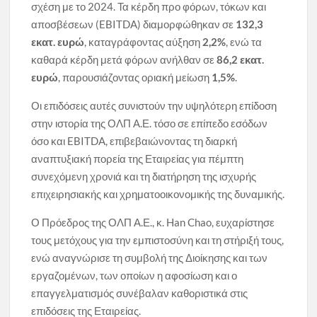
σχέση με το 2024. Τα κέρδη προ φόρων, τόκων και
αποσβέσεων (EBITDA) διαμορφώθηκαν σε
132,3
εκατ. ευρώ
, καταγράφοντας αύξηση
2,2%
, ενώ τα
καθαρά κέρδη μετά φόρων ανήλθαν σε
86,2 εκατ.
ευρώ
, παρουσιάζοντας οριακή μείωση
1,5%
.
Οι επιδόσεις αυτές συνιστούν την υψηλότερη επίδοση
στην ιστορία της ΟΛΠ Α.Ε. τόσο σε επίπεδο εσόδων
όσο και EBITDA, επιβεβαιώνοντας τη διαρκή
αναπτυξιακή πορεία της Εταιρείας για πέμπτη
συνεχόμενη χρονιά και τη διατήρηση της ισχυρής
επιχειρησιακής και χρηματοοικονομικής της δυναμικής.
Ο Πρόεδρος της ΟΛΠ Α.Ε., κ. Han Chao, ευχαρίστησε
τους μετόχους για την εμπιστοσύνη και τη στήριξή τους,
ενώ αναγνώρισε τη συμβολή της Διοίκησης και των
εργαζομένων, των οποίων η αφοσίωση και ο
επαγγελματισμός συνέβαλαν καθοριστικά στις
επιδόσεις της Εταιρείας.