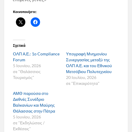
Κοινοποιήστε:
Σχετικά
ΟΛΠ Α.Ε.: 1ο Compliance
Υπογραφή Μνημονίου
Forum
Συνεργασίας μεταξύ της
5 Ιουνίου, 2026
ΟΛΠ Α.Ε. και του Εθνικού
σε "Θαλάσσιος
Μετσόβιου Πολυτεχνείου
Τουρισμός"
20 Ιουλίου, 2026
σε "Επικαιρότητα"
ΑΜΘ παρούσα στο
Διεθνές Συνέδριο
Βαλκανίων και Μαύρης
Θάλασσας στην Πάτρα
5 Ιουνίου, 2026
σε "Εκδηλώσεις /
Εκθέσεις"