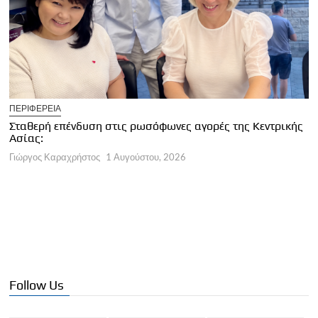
U
ΠΕΡΙΦΕΡΕΙΑ
Κ
Σταθερή επένδυση στις ρωσόφωνες αγορές της Κεντρικής
φ
Ασίας:
Γ
Γιώργος Καραχρήστος
1 Αυγούστου, 2026
Follow Us