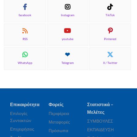
facebook
Instagram
TikTok
RSS
youtube
Pinterest
WhatsApp
Telegram
X / Twitter
Επικαιρότητα
Φορείς
Στατιστικά –
Μελέτες
Επιλογές
Περιφέρεια
Συντακτών
ΣΥΜΒΟΥΛΕΣ
Μεταφορές
Επιχειρήσεις
ΕΚΠΑΙΔΕΥΣΗ
Πρόσωπα