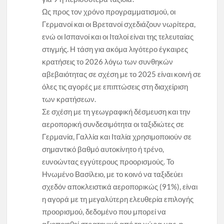
Ως προς τον χρόνο προγραμματισμού, οι
Γερμανοί και οι Βρετανοί σχεδιάζουν νωρίτερα,
ενώ οι Ισπανοί και οι Ιταλοί είναι της τελευταίας
στιγμής. Η τάση για ακόμα λιγότερο έγκαιρες
κρατήσεις το 2026 λόγω των συνθηκών
αβεβαιότητας σε σχέση με το 2025 είναι κοινή σε
όλες τις αγορές με επιπτώσεις στη διαχείριση
των κρατήσεων.
Σε σχέση με τη γεωγραφική δέσμευση και την
αεροπορική συνδεσιμότητα οι ταξιδιώτες σε
Γερμανία, Γαλλία και Ιταλία χρησιμοποιούν σε
σημαντικό βαθμό αυτοκίνητο ή τρένο,
ευνοώντας εγγύτερους προορισμούς. Το
Ηνωμένο Βασίλειο, με το κοινό να ταξιδεύει
σχεδόν αποκλειστικά αεροπορικώς (91%), είναι
η αγορά με τη μεγαλύτερη ελευθερία επιλογής
προορισμού, δεδομένο που μπορεί να
αξιοποιηθεί στρατηγικά από τη χώρα μας, η