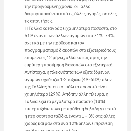
την προηγούμενη χρονιά, οι Γάλλοι
διαφοροποιούνται από τις άλλες αγορές, σε όλες
τις απαντήσεις.
Η Γαλλία καταγράφει χαμηλότερα ποσοστά, στο
61% έναντι των άλλων αγορών στο 71%- 74%,
σχετικά με την πρόθεση και τον
προγραμματισμό διακοπών στο εξωτερικό τους
επόμενους 12 μήνες, αλλά και ως προς την
ευρύτερη προτίμηση διακοπών στο εξωτερικό.
Αντίστοιχα, η πλειονότητα των εξεταζόμενων
αγορών σχεδιάζει 1-2 ταξίδια (49–58%) πλην
της Γαλλίας όπου και πάλι το ποσοστό είναι
χαμηλότερο (29%). Από την άλλη πλευρά, η
Γαλλία έχει το μεγαλύτερο ποσοστό (18%)
«υπερταξιδιωτών» με πρόθεση δηλαδή για επτά
ή περισσότερα ταξίδια, έναντι 1 – 3% στις άλλες
χώρες και μάλιστα ένα 12% δηλώνει πρόθεση
για 9 ή περισσότερα ταξίδια!