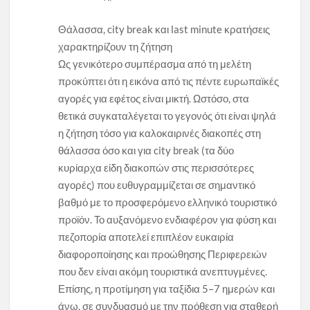
Θάλασσα, city break και last minute κρατήσεις
χαρακτηρίζουν τη ζήτηση
Ως γενικότερο συμπέρασμα από τη μελέτη
προκύπτει ότι η εικόνα από τις πέντε ευρωπαϊκές
αγορές για εφέτος είναι μικτή. Ωστόσο, στα
θετικά συγκαταλέγεται το γεγονός ότι είναι ψηλά
η ζήτηση τόσο για καλοκαιρινές διακοπές στη
θάλασσα όσο και για city break (τα δύο
κυρίαρχα είδη διακοπών στις περισσότερες
αγορές) που ευθυγραμμίζεται σε σημαντικό
βαθμό με το προσφερόμενο ελληνικό τουριστικό
προϊόν. Το αυξανόμενο ενδιαφέρον για φύση και
πεζοπορία αποτελεί επιπλέον ευκαιρία
διαφοροποίησης και προώθησης Περιφερειών
που δεν είναι ακόμη τουριστικά ανεπτυγμένες.
Επίσης, η προτίμηση για ταξίδια 5–7 ημερών και
άνω, σε συνδυασμό με την πρόθεση για σταθερή