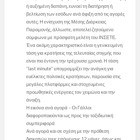
ή αυξημένη δαπάνη, ευνοεί τη διατήρηση ή
βελτίωση των εσόδων ανά άφιξη από τις αγορές
αυτές. Η ενίσχυση της Μέσης Διάρκειας
Παραμονής, άλλωστε, αποτελεί ζητούμενο
σύμφωνα με πρόσφατη μελέτη του ΙΝΣΕΤΕ.
Ένα ακόμη χαρακτηριστικό είναι η γενικευμένη
τάση για κρατήσεις της τελευταίας στιγμής που
είναι πιο έντονη την τρέχουσα χρονιά. Η τάση
‘’last minute’’ υπογραμμίζει την ανάγκη για
ευέλικτες πολιτικές κρατήσεων, παρουσία στις
μεγάλες πλατφόρμες και στοχευμένες
προωθητικές ενέργειες τον χειμώνα και την
άνοιξη.
Η εικόνα ανά αγορά – Οι Γάλλοι
διαφοροποιούνται ως προς την ταξιδιωτική
συμπεριφορά
Ανά αγορά και σε σχέση με την πρόθεση
διακοπών τους επόμενους 12 μήνες, όπως και