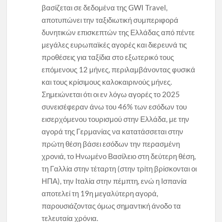
βασίζεται σε δεδομένα της GWI Travel,
αποτυπώνει την ταξιδιωτική συμπεριφορά
δυνητικών επισκεπτών της Ελλάδας από πέντε
μεγάλες ευρωπαϊκές αγορές και διερευνά τις
προθέσεις για ταξίδια στο εξωτερικό τους
επόμενους 12 μήνες, περιλαμβάνοντας φυσικά
και τους κρίσιμους καλοκαιρινούς μήνες.
Σημειώνεται ότι οι εν λόγω αγορές το 2025
συνεισέφεραν άνω του 46% των εσόδων του
εισερχόμενου τουρισμού στην Ελλάδα, με την
αγορά της Γερμανίας να κατατάσσεται στην
πρώτη θέση βάσει εσόδων την περασμένη
χρονιά, το Ηνωμένο Βασίλειο στη δεύτερη θέση,
τη Γαλλία στην τέταρτη (στην τρίτη βρίσκονται οι
ΗΠΑ), την Ιταλία στην πέμπτη, ενώ η Ισπανία
αποτελεί τη 19η μεγαλύτερη αγορά,
παρουσιάζοντας όμως σημαντική άνοδο τα
τελευταία χρόνια.