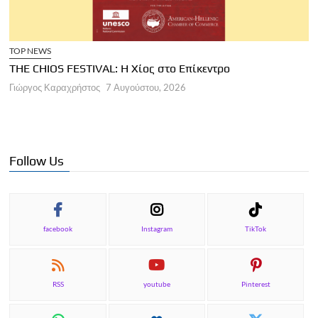
TOP NEWS
THE CHIOS FESTIVAL: Η Χίος στο Επίκεντρο
Α
Γιώργος Καραχρήστος
7 Αυγούστου, 2026
Π
Γ
Follow Us
facebook
Instagram
TikTok
RSS
youtube
Pinterest