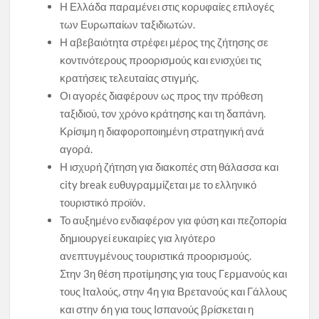
Η Ελλάδα παραμένει στις κορυφαίες επιλογές
των Ευρωπαίων ταξιδιωτών.
Η αβεβαιότητα στρέφει μέρος της ζήτησης σε
κοντινότερους προορισμούς και ενισχύει τις
κρατήσεις τελευταίας στιγμής.
Οι αγορές διαφέρουν ως προς την πρόθεση
ταξιδιού, τον χρόνο κράτησης και τη δαπάνη.
Κρίσιμη η διαφοροποιημένη στρατηγική ανά
αγορά.
Η ισχυρή ζήτηση για διακοπές στη θάλασσα και
city break ευθυγραμμίζεται με το ελληνικό
τουριστικό προϊόν.
Το αυξημένο ενδιαφέρον για φύση και πεζοπορία
δημιουργεί ευκαιρίες για λιγότερο
ανεπτυγμένους τουριστικά προορισμούς.
Στην 3η θέση προτίμησης για τους Γερμανούς και
τους Ιταλούς, στην 4η για Βρετανούς και Γάλλους
και στην 6η για τους Ισπανούς βρίσκεται η