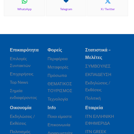
WhatsApp
Telegram
X / Twitter
Επικαιρότητα
Φορείς
Στατιστικά –
Μελέτες
Επιλογές
Περιφέρεια
Συντακτών
ΣΥΜΒΟΥΛΕΣ
Μεταφορές
Επιχειρήσεις
ΕΚΠΑΙΔΕΥΣΗ
Πρόσωπα
Top News
Εκδηλώσεις /
ΘΕΜΑΤΙΚΟΣ
Εκθέσεις
Σημεία
ΤΟΥΡΙΣΜΟΣ
ενδιαφέροντος
Πολιτική
Τεχνολογία
Οικονομία
Info
Εταιρεία
Εκδηλώσεις /
Ποιοι είμαστε
ITN ΕΛΛΗΝΙΚΗ
Εκθέσεις
ΕΦΗΜΕΡΙΔΑ
Επικοινωνία
Πολιτισμός
ITN GREEK
Διαφημιστείτε