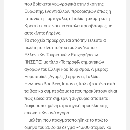
που βρίσκεται γεωγραφικά στην άκρη της
Ευρώπης, έναντι άλλων προορισμών όπως η
Ισπανία, η Πορτογαλία, η Ιταλία ή ακόμη και η
Κροατία που είναι πιο εύκολα προσβάσιμες με
αυτοκίνητο ή τρένο.
Τα στοιχεία προέρχονται από την τελευταία
μελέτη του Ινστιτούτου του Συνδέσμου
Ελληνικών Τουριστικών Επιχειρήσεων
(ΙΝΣΕΤΕ) με τίτλο «Το προφίλ σημαντικών
αγορών του Ελληνικού Τουρισμού. A’ μέρος:
Ευρωπαϊκές Αγορές (Γερμανία, Γαλλία,
Ηνωμένο Βασίλειο, Ισπανία, Ιταλία) » κι ένα από
τα βασικά συμπεράσματα που προκύπτουν είναι
πως ειδικά στη σημερινή συγκυρία απαιτείται
διαφοροποιημένη στρατηγική προσέλκυσης
επισκεπτών ανά αγορά.
Η μελέτη, που πραγματοποιήθηκε το πρώτο
δίμηνο του 2026 σε δείγμα ~4.600 ατόμων και