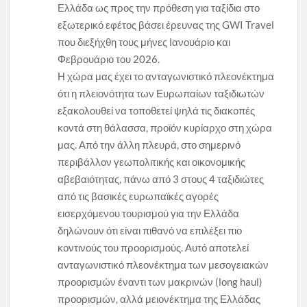
Ελλάδα ως προς την πρόθεση για ταξίδια στο
εξωτερικό εφέτος βάσει έρευνας της GWI Travel
που διεξήχθη τους μήνες Ιανουάριο και
Φεβρουάριο του 2026.
Η χώρα μας έχει το ανταγωνιστικό πλεονέκτημα
ότι η πλειονότητα των Ευρωπαίων ταξιδιωτών
εξακολουθεί να τοποθετεί ψηλά τις διακοπές
κοντά στη θάλασσα, προϊόν κυρίαρχο στη χώρα
μας. Από την άλλη πλευρά, στο σημερινό
περιβάλλον γεωπολιτικής και οικονομικής
αβεβαιότητας, πάνω από 3 στους 4 ταξιδιώτες
από τις βασικές ευρωπαϊκές αγορές
εισερχόμενου τουρισμού για την Ελλάδα
δηλώνουν ότι είναι πιθανό να επιλέξει πιο
κοντινούς του προορισμούς. Αυτό αποτελεί
ανταγωνιστικό πλεονέκτημα των μεσογειακών
προορισμών έναντι των μακρινών (long haul)
προορισμών, αλλά μειονέκτημα της Ελλάδας