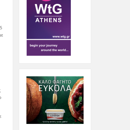
25
με
ς
ο
ε