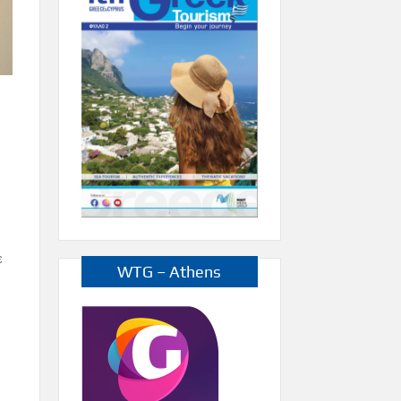
ε
WTG – Athens