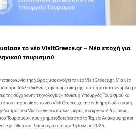
ίασε το νέο VisitGreece.gr – Νέα εποχή για
ληνικού τουρισμού
επικοινωνία της χώρας μας ανοίγει το νέο VisitGreece.gr. Μια νέα
δα προβάλλει διεθνώς την τουριστική της ταυτότητα και συνομιλεί μ
ητες της σύγχρονης τεχνολογίας», τόνισε η Υπουργός Τουρισμού κα
όπου παρουσίασε το νέο VisitGreece.gr, την επίσημη διαδικτυακή
χεδιασμός του VisitGreece αποτελεί μέρος του έργου «Ψηφιακός
ύ Τουρισμού», που χρηματοδοτείται από το Ταμείο Ανάκαμψης και
ce.gr τίθεται σε λειτουργία από την 1η Ιουλίου 2026.