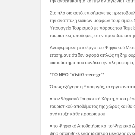
την ανθεκτικότητα και την ανταγωνιστικότ
Στο πλαίσιο αυτό, επισήμανε τις πρωτοβουλ
την ανάπτυξη ειδικών μορφών τουρισμού. 
Υπουργείο Τουρισμού με πόρους του Ταμεί
τουριστικές υποδομές, στην προσβασιμότη
Αναφερόμενη στο έργο του Ψηφιακού Μετα
επισήμανε ότι δεν αφορά απλώς τη δημιου
οικοσύστημα που συνδέει την πληροφορία, τ
*ΤΟ ΝΕΟ “VisitGreece.gr”*
Όπως εξήγησε η Υπουργός, το έργο αναπτύ
• τον Ψηφιακό Τουριστικό Χάρτη, όπου μέ
τουριστικού αποθέματος της χώρας και θα α
ανάπτυξη κάθε προορισμού
• το Ψηφιακό Αποθετήριο και το Ψηφιακό 
ψηφιοποιήθηκε ένας ιδιαίτερα μεγάλος όγκο