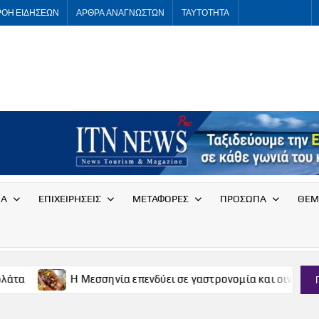
ΡΟΗ ΕΙΔΗΣΕΩΝ
ΑΡΘΡΑ ΑΝΑΓΝΩΣΤΩΝ
ΤΑΥΤΟΤΗΤΑ
ITNNEWS
International
Tourism
News
ΙΑ
ΕΠΙΧΕΙΡΗΣΕΙΣ
ΜΕΤΑΦΟΡΕΣ
ΠΡΟΣΩΠΑ
ΘΕΜ
Η Μεσσηνία επενδύει σε γαστρονομία και οινοτουρισμό