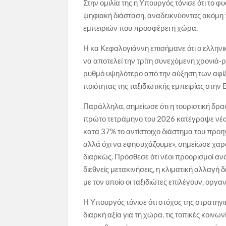
Στην ομιλία της η Υπουργός τόνισε ότι τo φ
ψηφιακή διάσταση, αναδεικνύοντας ακόμη π
εμπειριών που προσφέρει η χώρα.
Η κα Κεφαλογιάννη επισήμανε ότι ο ελληνικ
να αποτελεί την τρίτη συνεχόμενη χρονιά-ρ
ρυθμό υψηλότερο από την αύξηση των αφίξ
ποιότητας της ταξιδιωτικής εμπειρίας στην
Παράλληλα, σημείωσε ότι η τουριστική δρα
πρώτο τετράμηνο του 2026 κατέγραψε νέα α
κατά 37% το αντίστοιχο διάστημα του προη
αλλά όχι να εφησυχάζουμε», σημείωσε χαρ
διαρκώς. Πρόσθεσε ότι νέοι προορισμοί ανα
διεθνείς μετακινήσεις, η κλιματική αλλαγή
με τον οποίο οι ταξιδιώτες επιλέγουν, οργα
Η Υπουργός τόνισε ότι στόχος της στρατηγι
διαρκή αξία για τη χώρα, τις τοπικές κοινω