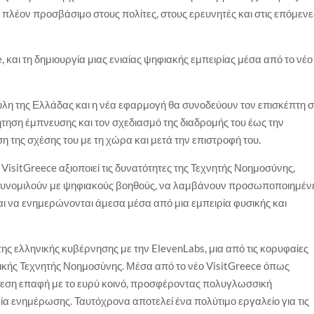
ι πλέον προσβάσιμο στους πολίτες, στους ερευνητές και στις επόμενε
 και τη δημιουργία μιας ενιαίας ψηφιακής εμπειρίας μέσα από το νέο
 πύλη της Ελλάδας και η νέα εφαρμογή θα συνοδεύουν τον επισκέπτη 
ζήτηση έμπνευσης και τον σχεδιασμό της διαδρομής του έως την
η της σχέσης του με τη χώρα και μετά την επιστροφή του.
VisitGreece αξιοποιεί τις δυνατότητες της Τεχνητής Νοημοσύνης,
α συνομιλούν με ψηφιακούς βοηθούς, να λαμβάνουν προσωποποιημέν
και να ενημερώνονται άμεσα μέσα από μια εμπειρία φυσικής και
ς ελληνικής κυβέρνησης με την ElevenLabs, μια από τις κορυφαίες
ικής Τεχνητής Νοημοσύνης. Μέσα από το νέο VisitGreece όπως
άμεση επαφή με το ευρύ κοινό, προσφέροντας πολυγλωσσική
ρία ενημέρωσης. Ταυτόχρονα αποτελεί ένα πολύτιμο εργαλείο για τις