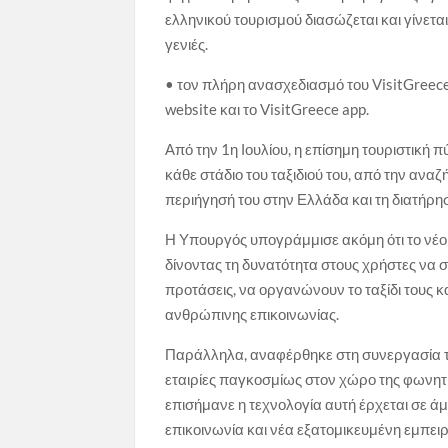
ελληνικού τουρισμού διασώζεται και γίνετα
γενιές.
• τον πλήρη ανασχεδιασμό του VisitGreece,
website και το VisitGreece app.
Από την 1η Ιουλίου, η επίσημη τουριστική
κάθε στάδιο του ταξιδιού του, από την ανα
περιήγησή του στην Ελλάδα και τη διατήρησ
Η Υπουργός υπογράμμισε ακόμη ότι το νέο 
δίνοντας τη δυνατότητα στους χρήστες ν
προτάσεις, να οργανώνουν το ταξίδι τους 
ανθρώπινης επικοινωνίας.
Παράλληλα, αναφέρθηκε στη συνεργασία τη
εταιρίες παγκοσμίως στον χώρο της φωνητ
επισήμανε η τεχνολογία αυτή έρχεται σε 
επικοινωνία και νέα εξατομικευμένη εμπει