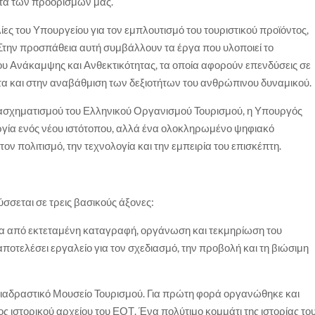
ητα των προορισμών μας.
ίες του Υπουργείου για τον εμπλουτισμό του τουριστικού προϊόντος,
Στην προσπάθεια αυτή συμβάλλουν τα έργα που υλοποιεί το
ου Ανάκαμψης και Ανθεκτικότητας, τα οποία αφορούν επενδύσεις σε
τα και στην αναβάθμιση των δεξιοτήτων του ανθρώπινου δυναμικού.
σχηματισμού του Ελληνικού Οργανισμού Τουρισμού, η Υπουργός
ργία ενός νέου ιστότοπου, αλλά ένα ολοκληρωμένο ψηφιακό
ον πολιτισμό, την τεχνολογία και την εμπειρία του επισκέπτη.
σσεται σε τρεις βασικούς άξονες:
σα από εκτεταμένη καταγραφή, οργάνωση και τεκμηρίωση του
ποτελέσει εργαλείο για τον σχεδιασμό, την προβολή και τη βιώσιμη
Διαδραστικό Μουσείο Τουρισμού. Για πρώτη φορά οργανώθηκε και
ς ιστορικού αρχείου του ΕΟΤ. Ένα πολύτιμο κομμάτι της ιστορίας το