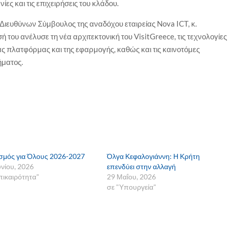
νίες και τις επιχειρήσεις του κλάδου.
 Διευθύνων Σύμβουλος της αναδόχου εταιρείας Nova ICT, κ.
του ανέλυσε τη νέα αρχιτεκτονική του VisitGreece, τις τεχνολογίες
ας πλατφόρμας και της εφαρμογής, καθώς και τις καινοτόμες
ήματος.
σμός για Όλους 2026-2027
Όλγα Κεφαλογιάννη: Η Κρήτη
υνίου, 2026
επενδύει στην αλλαγή
πικαιρότητα"
29 Μαΐου, 2026
σε "Υπουργεία"