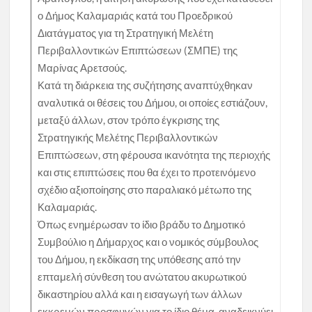
ο Δήμος Καλαμαριάς κατά του Προεδρικού
Διατάγματος για τη Στρατηγική Μελέτη
Περιβαλλοντικών Επιπτώσεων (ΣΜΠΕ) της
Μαρίνας Αρετσούς.
Κατά τη διάρκεια της συζήτησης αναπτύχθηκαν
αναλυτικά οι θέσεις του Δήμου, οι οποίες εστιάζουν,
μεταξύ άλλων, στον τρόπο έγκρισης της
Στρατηγικής Μελέτης Περιβαλλοντικών
Επιπτώσεων, στη φέρουσα ικανότητα της περιοχής
και στις επιπτώσεις που θα έχει το προτεινόμενο
σχέδιο αξιοποίησης στο παραλιακό μέτωπο της
Καλαμαριάς.
Όπως ενημέρωσαν το ίδιο βράδυ το Δημοτικό
Συμβούλιο η Δήμαρχος και ο νομικός σύμβουλος
του Δήμου, η εκδίκαση της υπόθεσης από την
επταμελή σύνθεση του ανώτατου ακυρωτικού
δικαστηρίου αλλά και η εισαγωγή των άλλων
εκκρεμών προσφυγών για το ίδιο θέμα, αναδεικνύει