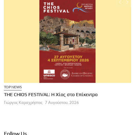
TOP NEWS
THE CHIOS FESTIVAL: Η Χίος στο Επίκεντρο
Α
Γιώργος Καραχρήστος
7 Αυγούστου, 2026
Π
Γ
Follow Us