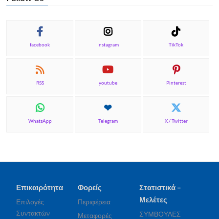
facebook
Instagram
TikTok
RSS
youtube
Pinterest
WhatsApp
Telegram
X / Twitter
Επικαιρότητα
Φορείς
Στατιστικά –
Μελέτες
Επιλογές
Περιφέρεια
Συντακτών
ΣΥΜΒΟΥΛΕΣ
Μεταφορές