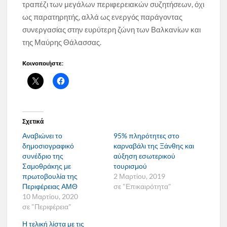
τραπέζι των μεγάλων περιφερειακών συζητήσεων, όχι
ως παρατηρητής, αλλά ως ενεργός παράγοντας
συνεργασίας στην ευρύτερη ζώνη των Βαλκανίων και
της Μαύρης Θάλασσας.
Κοινοποιήστε:
Σχετικά
Αναβιώνει το
95% πληρότητες στο
δημοσιογραφικό
καρναβάλι της Ξάνθης και
συνέδριο της
αύξηση εσωτερικού
Σαμοθράκης με
τουρισμού
πρωτοβουλία της
2 Μαρτίου, 2019
Περιφέρειας ΑΜΘ
σε "Επικαιρότητα"
10 Μαρτίου, 2020
σε "Περιφέρεια"
Η τελική λίστα με τις