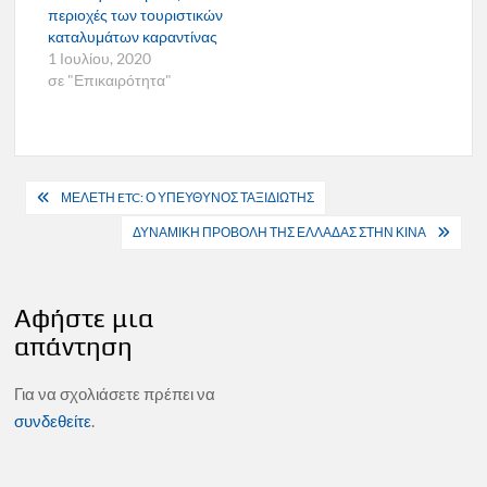
περιοχές των τουριστικών
καταλυμάτων καραντίνας
1 Ιουλίου, 2020
σε "Επικαιρότητα"
Πλοήγηση
ΜΕΛΕΤΗ ETC: Ο ΥΠΕΥΘΥΝΟΣ ΤΑΞΙΔΙΩΤΗΣ
άρθρων
ΔΥΝΑΜΙΚΗ ΠΡΟΒΟΛΗ ΤΗΣ ΕΛΛΑΔΑΣ ΣΤΗΝ ΚΙΝΑ
Αφήστε μια
απάντηση
Για να σχολιάσετε πρέπει να
συνδεθείτε
.