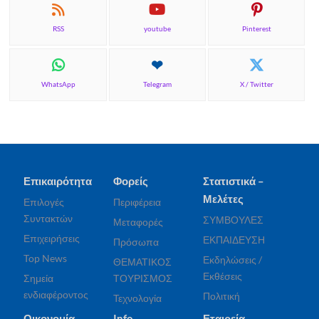
RSS
youtube
Pinterest
WhatsApp
Telegram
X / Twitter
Επικαιρότητα
Φορείς
Στατιστικά –
Μελέτες
Επιλογές
Περιφέρεια
Συντακτών
ΣΥΜΒΟΥΛΕΣ
Μεταφορές
Επιχειρήσεις
ΕΚΠΑΙΔΕΥΣΗ
Πρόσωπα
Top News
Εκδηλώσεις /
ΘΕΜΑΤΙΚΟΣ
Εκθέσεις
Σημεία
ΤΟΥΡΙΣΜΟΣ
ενδιαφέροντος
Πολιτική
Τεχνολογία
Οικονομία
Info
Εταιρεία