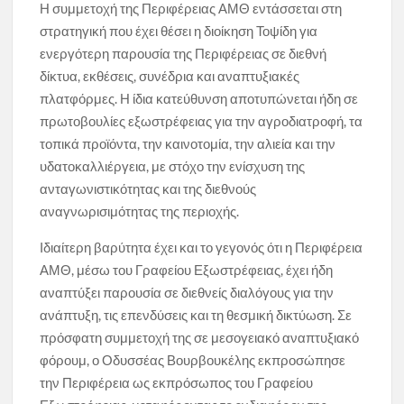
Η συμμετοχή της Περιφέρειας ΑΜΘ εντάσσεται στη
στρατηγική που έχει θέσει η διοίκηση Τοψίδη για
ενεργότερη παρουσία της Περιφέρειας σε διεθνή
δίκτυα, εκθέσεις, συνέδρια και αναπτυξιακές
πλατφόρμες. Η ίδια κατεύθυνση αποτυπώνεται ήδη σε
πρωτοβουλίες εξωστρέφειας για την αγροδιατροφή, τα
τοπικά προϊόντα, την καινοτομία, την αλιεία και την
υδατοκαλλιέργεια, με στόχο την ενίσχυση της
ανταγωνιστικότητας και της διεθνούς
αναγνωρισιμότητας της περιοχής.
Ιδιαίτερη βαρύτητα έχει και το γεγονός ότι η Περιφέρεια
ΑΜΘ, μέσω του Γραφείου Εξωστρέφειας, έχει ήδη
αναπτύξει παρουσία σε διεθνείς διαλόγους για την
ανάπτυξη, τις επενδύσεις και τη θεσμική δικτύωση. Σε
πρόσφατη συμμετοχή της σε μεσογειακό αναπτυξιακό
φόρουμ, ο Οδυσσέας Βουρβουκέλης εκπροσώπησε
την Περιφέρεια ως εκπρόσωπος του Γραφείου