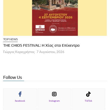
TOP NEWS
THE CHIOS FESTIVAL: Η Χίος στο Επίκεντρο
Α
Γιώργος Καραχρήστος
7 Αυγούστου, 2026
Π
Γ
Follow Us
facebook
Instagram
TikTok