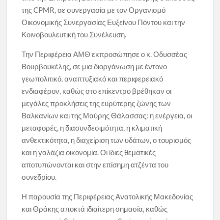
της CPMR, σε συνεργασία με τον Οργανισμό
Οικονομικής Συνεργασίας Ευξείνου Πόντου και την
Κοινοβουλευτική του Συνέλευση.
Την Περιφέρεια ΑΜΘ εκπροσώπησε ο κ. Οδυσσέας
Βουρβουκέλης, σε μια διοργάνωση με έντονο
γεωπολιτικό, αναπτυξιακό και περιφερειακό
ενδιαφέρον, καθώς στο επίκεντρο βρέθηκαν οι
μεγάλες προκλήσεις της ευρύτερης ζώνης των
Βαλκανίων και της Μαύρης Θάλασσας: η ενέργεια, οι
μεταφορές, η διασυνδεσιμότητα, η κλιματική
ανθεκτικότητα, η διαχείριση των υδάτων, ο τουρισμός
και η γαλάζια οικονομία. Οι ίδιες θεματικές
αποτυπώνονται και στην επίσημη ατζέντα του
συνεδρίου.
Η παρουσία της Περιφέρειας Ανατολικής Μακεδονίας
και Θράκης αποκτά ιδιαίτερη σημασία, καθώς