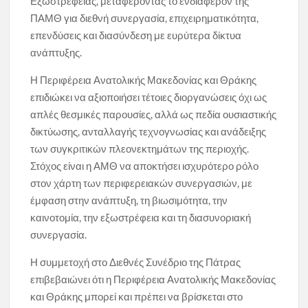
Εξωστρέφειας, μεταφέροντας το ενδιαφέρον της
ΠΑΜΘ για διεθνή συνεργασία, επιχειρηματικότητα,
επενδύσεις και διασύνδεση με ευρύτερα δίκτυα
ανάπτυξης.
Η Περιφέρεια Ανατολικής Μακεδονίας και Θράκης
επιδιώκει να αξιοποιήσει τέτοιες διοργανώσεις όχι ως
απλές θεσμικές παρουσίες, αλλά ως πεδία ουσιαστικής
δικτύωσης, ανταλλαγής τεχνογνωσίας και ανάδειξης
των συγκριτικών πλεονεκτημάτων της περιοχής.
Στόχος είναι η ΑΜΘ να αποκτήσει ισχυρότερο ρόλο
στον χάρτη των περιφερειακών συνεργασιών, με
έμφαση στην ανάπτυξη, τη βιωσιμότητα, την
καινοτομία, την εξωστρέφεια και τη διασυνοριακή
συνεργασία.
Η συμμετοχή στο Διεθνές Συνέδριο της Πάτρας
επιβεβαιώνει ότι η Περιφέρεια Ανατολικής Μακεδονίας
και Θράκης μπορεί και πρέπει να βρίσκεται στο