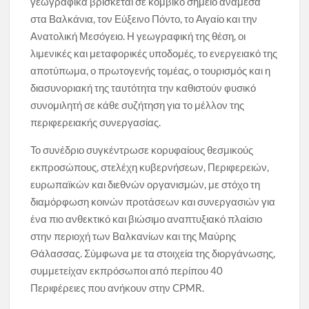
γεωγραφικά βρίσκεται σε κομβικό σημείο ανάμεσα
στα Βαλκάνια, τον Εύξεινο Πόντο, το Αιγαίο και την
Ανατολική Μεσόγειο. Η γεωγραφική της θέση, οι
λιμενικές και μεταφορικές υποδομές, το ενεργειακό της
αποτύπωμα, ο πρωτογενής τομέας, ο τουρισμός και η
διασυνοριακή της ταυτότητα την καθιστούν φυσικό
συνομιλητή σε κάθε συζήτηση για το μέλλον της
περιφερειακής συνεργασίας.
Το συνέδριο συγκέντρωσε κορυφαίους θεσμικούς
εκπροσώπους, στελέχη κυβερνήσεων, Περιφερειών,
ευρωπαϊκών και διεθνών οργανισμών, με στόχο τη
διαμόρφωση κοινών προτάσεων και συνεργασιών για
ένα πιο ανθεκτικό και βιώσιμο αναπτυξιακό πλαίσιο
στην περιοχή των Βαλκανίων και της Μαύρης
Θάλασσας. Σύμφωνα με τα στοιχεία της διοργάνωσης,
συμμετείχαν εκπρόσωποι από περίπου 40
Περιφέρειες που ανήκουν στην CPMR.