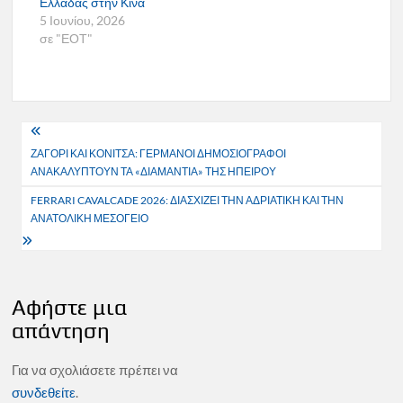
Ελλάδας στην Κίνα
5 Ιουνίου, 2026
σε "ΕΟΤ"
Πλοήγηση
ΖΑΓΟΡΙ ΚΑΙ ΚΟΝΙΤΣΑ: ΓΕΡΜΑΝΟΙ ΔΗΜΟΣΙΟΓΡΑΦΟΙ
άρθρων
ΑΝΑΚΑΛΥΠΤΟΥΝ ΤΑ «ΔΙΑΜΑΝΤΙΑ» ΤΗΣ ΗΠΕΙΡΟΥ
FERRARI CAVALCADE 2026: ΔΙΑΣΧΙΖΕΙ ΤΗΝ ΑΔΡΙΑΤΙΚΗ ΚΑΙ ΤΗΝ
ΑΝΑΤΟΛΙΚΗ ΜΕΣΟΓΕΙΟ
Αφήστε μια
απάντηση
Για να σχολιάσετε πρέπει να
συνδεθείτε
.