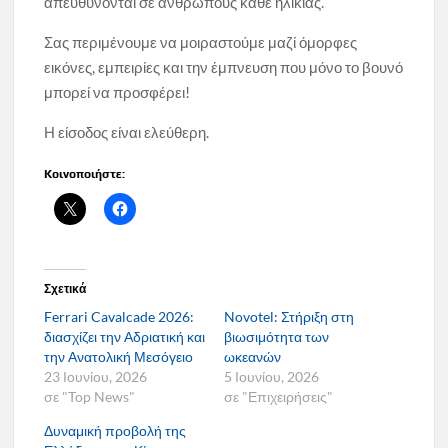
απευθύνονται σε ανθρώπους κάθε ηλικίας.
Σας περιμένουμε να μοιραστούμε μαζί όμορφες
εικόνες, εμπειρίες και την έμπνευση που μόνο το βουνό
μπορεί να προσφέρει!
Η είσοδος είναι ελεύθερη.
Κοινοποιήστε:
Σχετικά
Ferrari Cavalcade 2026:
Novotel: Στήριξη στη
διασχίζει την Αδριατική και
βιωσιμότητα των
την Ανατολική Μεσόγειο
ωκεανών
23 Ιουνίου, 2026
5 Ιουνίου, 2026
σε "Top News"
σε "Επιχειρήσεις"
Δυναμική προβολή της