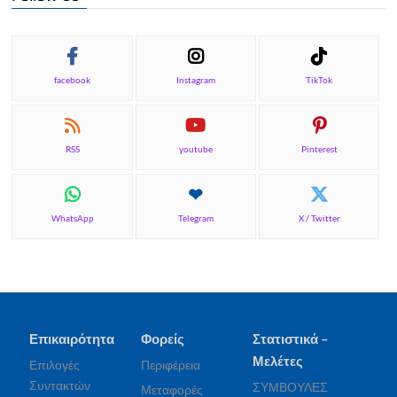
facebook
Instagram
TikTok
RSS
youtube
Pinterest
WhatsApp
Telegram
X / Twitter
Επικαιρότητα
Φορείς
Στατιστικά –
Μελέτες
Επιλογές
Περιφέρεια
Συντακτών
ΣΥΜΒΟΥΛΕΣ
Μεταφορές