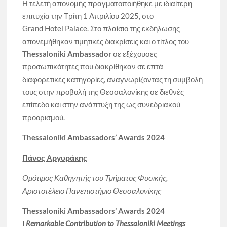
Η τελετή απονομής πραγματοποιήθηκε με ιδιαίτερη
επιτυχία την Τρίτη 1 Απριλίου 2025, στο
Grand Hotel Palace. Στο πλαίσιο της εκδήλωσης
απονεμήθηκαν τιμητικές διακρίσεις και ο τίτλος του
Thessaloniki
Ambassador
σε εξέχουσες
προσωπικότητες που διακρίθηκαν σε επτά
διαφορετικές κατηγορίες, αναγνωρίζοντας τη συμβολή
τους στην προβολή της Θεσσαλονίκης σε διεθνές
επίπεδο και στην ανάπτυξη της ως συνεδριακού
προορισμού.
Thessaloniki
Ambassadors
’
Awards
2024
Πάνος Αργυράκης
Ομότιμος Καθηγητής του Τμήματος Φυσικής,
Αριστοτέλειο Πανεπιστήμιο Θεσσαλονίκης
Thessaloniki Ambassadors’ Awards 2024
Ι
Remarkable
Contribution to Thessaloniki Meetings