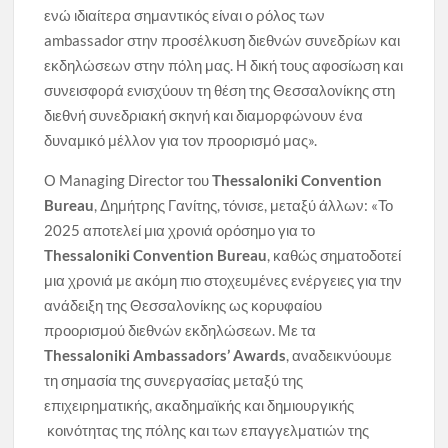
ενώ ιδιαίτερα σημαντικός είναι ο ρόλος των
ambassador στην προσέλκυση διεθνών συνεδρίων και
εκδηλώσεων στην πόλη μας. Η δική τους αφοσίωση και
συνεισφορά ενισχύουν τη θέση της Θεσσαλονίκης στη
διεθνή συνεδριακή σκηνή και διαμορφώνουν ένα
δυναμικό μέλλον για τον προορισμό μας».
Ο Managing Director του
Thessaloniki Convention
Bureau
, Δημήτρης Γανίτης, τόνισε, μεταξύ άλλων: «Το
2025 αποτελεί μια χρονιά ορόσημο για το
Thessaloniki
Convention
Bureau
, καθώς σηματοδοτεί
μια χρονιά με ακόμη πιο στοχευμένες ενέργειες για την
ανάδειξη της Θεσσαλονίκης ως κορυφαίου
προορισμού διεθνών εκδηλώσεων.
Με τα
Thessaloniki
Ambassadors
’
Awards
, αναδεικνύουμε
τη σημασία της συνεργασίας μεταξύ της
επιχειρηματικής, ακαδημαϊκής και δημιουργικής
κοινότητας της πόλης και των επαγγελματιών της