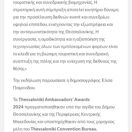
τουριστικής και συνεδριακής βιομηχανίας. Η
στρατηγική αυτή σύμπραξη αποτελεί κινητήριο δύναμη
για την προσέλκυση διεθνών event και συνεδρίων
υψηλού επιπέδου, ενισχύοντας την εξωστρέφεια και
την ανταγωνιστικότητα της Θεσσαλονίκης. Η
συνεργασία, η ομαδικότητα και η αξιοποίηση της
τεχνογνωσίας όλων των εμπλεκομένων φορέων είναι
το κλειδί για τη βιώσιμη τουριστική και συνεδριακή
ανάπτυξη της πόλης και την ενίσχυση της διεθνούς της
θέσης».
Την εκδήλωση παρουσίασε η δημοσιογράφος Έλσα
Ποιμενίδου.
Τα
Thessaloniki Ambassadors’ Awards
2024
πραγματοποιήθηκαν υπό την αιγίδα του Δήμου
Θεσσαλονίκης και της Περιφέρειας Κεντρικής
Μακεδονίας και υποστηρίχθηκαν από τους χορηγούς
μέλη του
Thessaloniki Convention Bureau
,