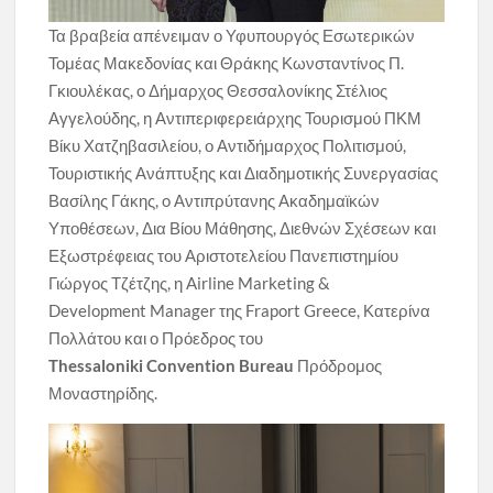
Τα βραβεία απένειμαν ο Υφυπουργός Εσωτερικών
Τομέας Μακεδονίας και Θράκης Κωνσταντίνος Π.
Γκιουλέκας, o Δήμαρχος Θεσσαλονίκης Στέλιος
Αγγελούδης, η Αντιπεριφερειάρχης Τουρισμού ΠΚΜ
Βίκυ Χατζηβασιλείου, ο Αντιδήμαρχος Πολιτισμού,
Τουριστικής Ανάπτυξης και Διαδημοτικής Συνεργασίας
Βασίλης Γάκης, o Αντιπρύτανης Ακαδημαϊκών
Υποθέσεων, Δια Βίου Μάθησης, Διεθνών Σχέσεων και
Εξωστρέφειας του Αριστοτελείου Πανεπιστημίου
Γιώργος Τζέτζης, η Airline Marketing &
Development Manager της Fraport Greece, Κατερίνα
Πολλάτου και ο Πρόεδρος του
Thessaloniki Convention Bureau
Πρόδρομος
Μοναστηρίδης.