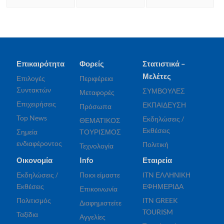
Επικαιρότητα
Φορείς
Στατιστικά –
Μελέτες
Επιλογές
Περιφέρεια
Συντακτών
ΣΥΜΒΟΥΛΕΣ
Μεταφορές
Επιχειρήσεις
ΕΚΠΑΙΔΕΥΣΗ
Πρόσωπα
Top News
Εκδηλώσεις /
ΘΕΜΑΤΙΚΟΣ
Εκθέσεις
Σημεία
ΤΟΥΡΙΣΜΟΣ
ενδιαφέροντος
Πολιτική
Τεχνολογία
Οικονομία
Info
Εταιρεία
Εκδηλώσεις /
Ποιοι είμαστε
ITN ΕΛΛΗΝΙΚΗ
Εκθέσεις
ΕΦΗΜΕΡΙΔΑ
Επικοινωνία
Πολιτισμός
ITN GREEK
Διαφημιστείτε
TOURISM
Ταξίδια
Αγγελίες