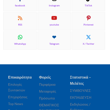
facebook
Instagram
TikTok
RSS
youtube
Pinterest
WhatsApp
Telegram
X / Twitter
Επικαιρότητα
Φορείς
Στατιστικά –
Μελέτες
Επιλογές
Περιφέρεια
Συντακτών
ΣΥΜΒΟΥΛΕΣ
Μεταφορές
Επιχειρήσεις
ΕΚΠΑΙΔΕΥΣΗ
Πρόσωπα
Top News
Εκδηλώσεις /
ΘΕΜΑΤΙΚΟΣ
Εκθέσεις