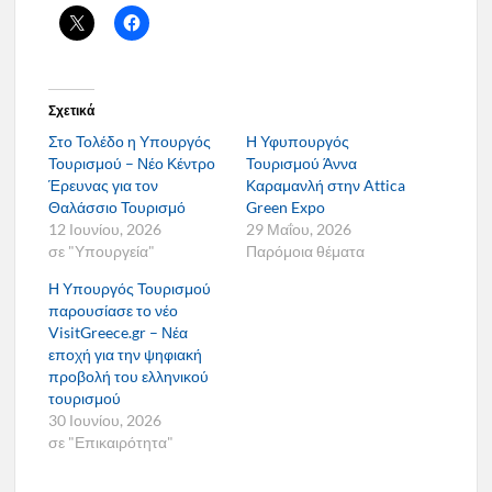
Σχετικά
Στο Τολέδο η Υπουργός
Η Υφυπουργός
Τουρισμού – Νέο Κέντρο
Τουρισμού Άννα
Έρευνας για τον
Καραμανλή στην Attica
Θαλάσσιο Τουρισμό
Green Expo
12 Ιουνίου, 2026
29 Μαΐου, 2026
σε "Υπουργεία"
Παρόμοια θέματα
Η Υπουργός Τουρισμού
παρουσίασε το νέο
VisitGreece.gr – Νέα
εποχή για την ψηφιακή
προβολή του ελληνικού
τουρισμού
30 Ιουνίου, 2026
σε "Επικαιρότητα"