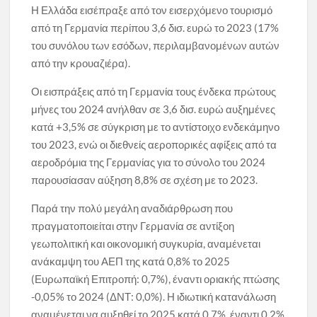
Η Ελλάδα εισέπραξε από τον εισερχόμενο τουρισμό
από τη Γερμανία περίπου 3,6 δισ. ευρώ το 2023 (17%
του συνόλου των εσόδων, περιλαμβανομένων αυτών
από την κρουαζιέρα).
Οι εισπράξεις από τη Γερμανία τους ένδεκα πρώτους
μήνες του 2024 ανήλθαν σε 3,6 δισ. ευρώ αυξημένες
κατά +3,5% σε σύγκριση με το αντίστοιχο ενδεκάμηνο
του 2023, ενώ οι διεθνείς αεροπορικές αφίξεις από τα
αεροδρόμια της Γερμανίας για το σύνολο του 2024
παρουσίασαν αύξηση 8,8% σε σχέση με το 2023.
Παρά την πολύ μεγάλη αναδιάρθρωση που
πραγματοποιείται στην Γερμανία σε αντίξοη
γεωπολιτική και οικονομική συγκυρία, αναμένεται
ανάκαμψη του ΑΕΠ της κατά 0,8% το 2025
(Ευρωπαϊκή Επιτροπή: 0,7%), έναντι οριακής πτώσης
-0,05% το 2024 (ΔΝΤ: 0,0%). Η ιδιωτική κατανάλωση
αναμένεται να αυξηθεί το 2025 κατά 0,7%, έναντι 0,2%