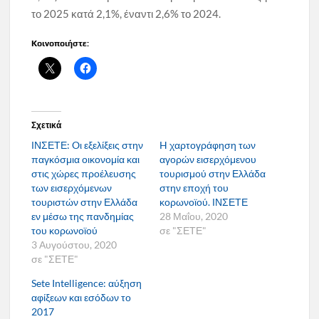
το 2025 κατά 2,1%, έναντι 2,6% το 2024.
Κοινοποιήστε:
Σχετικά
ΙΝΣΕΤΕ: Oι εξελίξεις στην
H χαρτογράφηση των
παγκόσμια οικονομία και
αγορών εισερχόμενου
στις χώρες προέλευσης
τουρισμού στην Ελλάδα
των εισερχόμενων
στην εποχή του
τουριστών στην Ελλάδα
κορωνοϊού. ΙΝΣΕΤΕ
εν μέσω της πανδημίας
28 Μαΐου, 2020
του κορωνοϊού
σε "ΣΕΤΕ"
3 Αυγούστου, 2020
σε "ΣΕΤΕ"
Sete Intelligence: αύξηση
αφίξεων και εσόδων το
2017