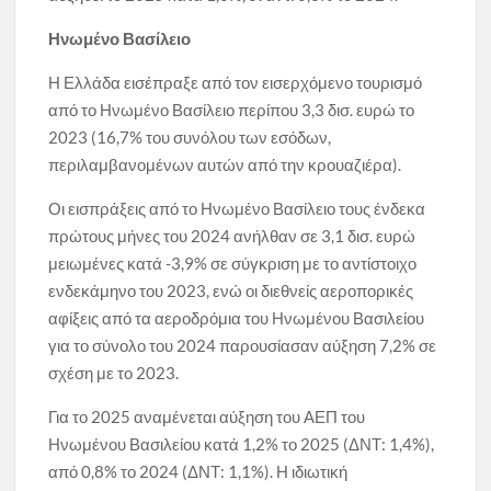
Ηνωμένο Βασίλειο
Η Ελλάδα εισέπραξε από τον εισερχόμενο τουρισμό
από το Ηνωμένο Βασίλειο περίπου 3,3 δισ. ευρώ το
2023 (16,7% του συνόλου των εσόδων,
περιλαμβανομένων αυτών από την κρουαζιέρα).
Οι εισπράξεις από το Ηνωμένο Βασίλειο τους ένδεκα
πρώτους μήνες του 2024 ανήλθαν σε 3,1 δισ. ευρώ
μειωμένες κατά -3,9% σε σύγκριση με το αντίστοιχο
ενδεκάμηνο του 2023, ενώ οι διεθνείς αεροπορικές
αφίξεις από τα αεροδρόμια του Ηνωμένου Βασιλείου
για το σύνολο του 2024 παρουσίασαν αύξηση 7,2% σε
σχέση με το 2023.
Για το 2025 αναμένεται αύξηση του ΑΕΠ του
Ηνωμένου Βασιλείου κατά 1,2% το 2025 (ΔΝΤ: 1,4%),
από 0,8% το 2024 (ΔΝΤ: 1,1%). Η ιδιωτική