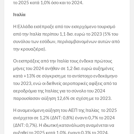
το 2025 κατά 1,0% όσο και το 2024.
Ιταλία
Η Ελλάδα εισέπραξε από τον εισερχόμενο τουρισμό
από την Ιταλία περίπου 1,1 δισ. ευρώ το 2023 (5% του
συνόλου των εσόδων, περιλαμβανομένων αυτών από
την κρουαζιέρα).
Οι εισπράξεις από την Ιταλία τους ένδεκα πρώτους
μήνες του 2024 ανήθαν σε 1,2 δισ. ευρώ αυξημένες
κατά +13% σε σύγκριση με το αντίστοιχο ενδεκάμηνο
του 2023, ενώ οι διεθνείς αεροπορικές αφίξεις από τα
αεροδρόμια της Ιταλίας για το σύνολο του 2024
παρουσίασαν αύξηση 12,6% σε σχέση με το 2023.
Η αναμενόμενη αύξηση του ΑΕΠ της Ιταλίας το 2025
ανέρχεται σε 1,2% (ΔΝΤ: 0,8%) έναντι 0,7% το 2024
(ΔΝΤ: 0,7%). Η ιδιωτική κατανάλωση αναμένεται να
αυξηθεί το 2025 κατά 1,0%, έναντι 0,3% το 2024.