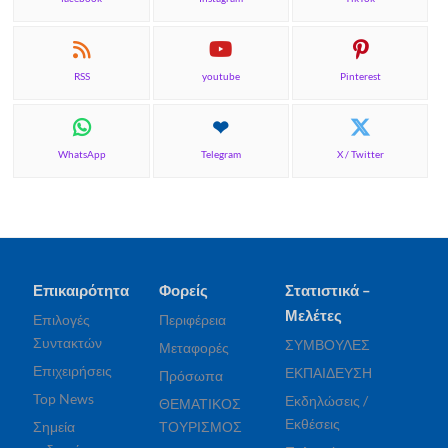
RSS
youtube
Pinterest
WhatsApp
Telegram
X / Twitter
Επικαιρότητα
Φορείς
Στατιστικά –
Μελέτες
Επιλογές
Περιφέρεια
Συντακτών
ΣΥΜΒΟΥΛΕΣ
Μεταφορές
Επιχειρήσεις
ΕΚΠΑΙΔΕΥΣΗ
Πρόσωπα
Top News
Εκδηλώσεις /
ΘΕΜΑΤΙΚΟΣ
Εκθέσεις
Σημεία
ΤΟΥΡΙΣΜΟΣ