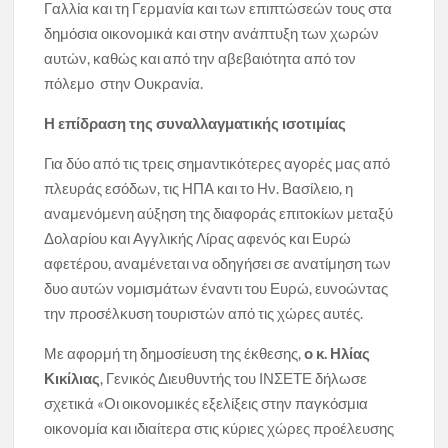
Γαλλία και τη Γερμανία και των επιπτώσεών τους στα
δημόσια οικονομικά και στην ανάπτυξη των χωρών
αυτών, καθώς και από την αβεβαιότητα από τον
πόλεμο στην Ουκρανία.
Η επίδραση της συναλλαγματικής ισοτιμίας
Για δύο από τις τρεις σημαντικότερες αγορές μας από
πλευράς εσόδων, τις ΗΠΑ και το Ην. Βασίλειο, η
αναμενόμενη αύξηση της διαφοράς επιτοκίων μεταξύ
Δολαρίου και Αγγλικής Λίρας αφενός και Ευρώ
αφετέρου, αναμένεται να οδηγήσει σε ανατίμηση των
δυο αυτών νομισμάτων έναντι του Ευρώ, ευνοώντας
την προσέλκυση τουριστών από τις χώρες αυτές.
Με αφορμή τη δημοσίευση της έκθεσης,
ο κ. Ηλίας
Κικίλιας
, Γενικός Διευθυντής του ΙΝΣΕΤΕ δήλωσε
σχετικά «Οι οικονομικές εξελίξεις στην παγκόσμια
οικονομία και ιδιαίτερα στις κύριες χώρες προέλευσης