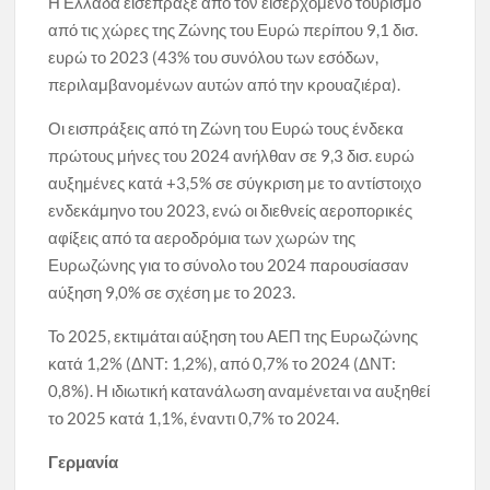
Η Ελλάδα εισέπραξε από τον εισερχόμενο τουρισμό
από τις χώρες της Ζώνης του Ευρώ περίπου 9,1 δισ.
ευρώ το 2023 (43% του συνόλου των εσόδων,
περιλαμβανομένων αυτών από την κρουαζιέρα).
Οι εισπράξεις από τη Ζώνη του Ευρώ τους ένδεκα
πρώτους μήνες του 2024 ανήλθαν σε 9,3 δισ. ευρώ
αυξημένες κατά +3,5% σε σύγκριση με το αντίστοιχο
ενδεκάμηνο του 2023, ενώ οι διεθνείς αεροπορικές
αφίξεις από τα αεροδρόμια των χωρών της
Ευρωζώνης για το σύνολο του 2024 παρουσίασαν
αύξηση 9,0% σε σχέση με το 2023.
To 2025, εκτιμάται αύξηση του ΑΕΠ της Ευρωζώνης
κατά 1,2% (ΔΝΤ: 1,2%), από 0,7% το 2024 (ΔΝΤ:
0,8%). Η ιδιωτική κατανάλωση αναμένεται να αυξηθεί
το 2025 κατά 1,1%, έναντι 0,7% το 2024.
Γερμανία