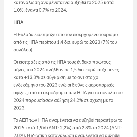
κατανάλωση αναμένεται να αυξηθεί το 2025 κατά
1,0%, έναντι 0,7% το 2024.
ΗΠΑ
Η Ελλάδα εισέπραξε από τον εισερχόμενο τουρισμό
από τις ΗΠΑ περίπου 1,4 δισ. ευρώ το 2023 (7% του
συνόλου).
Οι εισπράξεις από τις ΗΠΑ τους ένδεκα πρώτους
μήνες του 2024 ανήλθαν σε 1,5 δισ. ευρώ αυξημένες
κατά +13,3% σε σύγκριση με το αντίστοιχο
ενδεκάμηνο του 2023 ενώ οι διεθνείς αεροπορικές
αφίξεις από τα αεροδρόμια των ΗΠΑ για το σύνολο του
2024 παρουσίασαν αύξηση 24,2% σε σχέση με το
2023.
Το ΑΕΠ των ΗΠΑ αναμένεται να αυξηθεί περαιτέρω το
2025 κατά 1,9% (ΔΝΤ: 2,2%) από 2,8% το 2024 (ΔΝΤ:
2,8%). Η ιδιωτική κατανάλωση αναμένεται να αυξηθεί