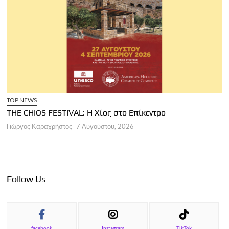
TOP NEWS
THE CHIOS FESTIVAL: Η Χίος στο Επίκεντρο
Α
Γιώργος Καραχρήστος
7 Αυγούστου, 2026
Π
Γ
Follow Us
facebook
Instagram
TikTok