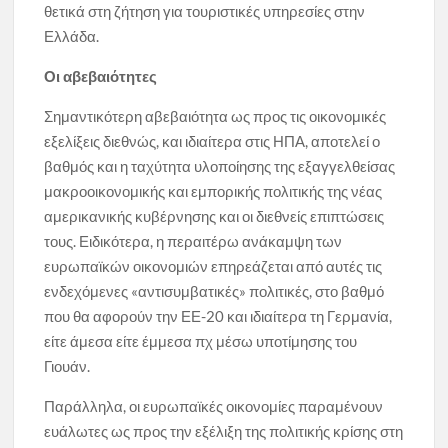
θετικά στη ζήτηση για τουριστικές υπηρεσίες στην
Ελλάδα.
Οι αβεβαιότητες
Σημαντικότερη αβεβαιότητα ως προς τις οικονομικές
εξελίξεις διεθνώς, και ιδιαίτερα στις ΗΠΑ, αποτελεί ο
βαθμός και η ταχύτητα υλοποίησης της εξαγγελθείσας
μακροοικονομικής και εμπορικής πολιτικής της νέας
αμερικανικής κυβέρνησης και οι διεθνείς επιπτώσεις
τους. Ειδικότερα, η περαιτέρω ανάκαμψη των
ευρωπαϊκών οικονομιών επηρεάζεται από αυτές τις
ενδεχόμενες «αντισυμβατικές» πολιτικές, στο βαθμό
που θα αφορούν την ΕΕ-20 και ιδιαίτερα τη Γερμανία,
είτε άμεσα είτε έμμεσα πχ μέσω υποτίμησης του
Γιουάν.
Παράλληλα, οι ευρωπαϊκές οικονομίες παραμένουν
ευάλωτες ως προς την εξέλιξη της πολιτικής κρίσης στη