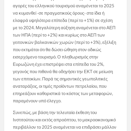
αγορές του ελληνικού τουρισμού αναμένεται το 2025
να κυμανθεί -σε πραγματικούς όρους- στα ίδια ή
ελαφρά υψηλότερα επίπεδα (περί το +1%) σε σχέση
με το 2024. Μεγαλύτερη αύξηση αναμένεται στο ΑΕΠ
των ΗΠΑ (περί το +2%) και κυρίως στο ΑΕΠ των
γειτονικών βαλκανικών χωρών (περί το +3%), εξέλιξη
που εκτιμάται ότι θα δώσει ώθηση στον οδικώς
εισερχόμενο τουρισμό. Ο πληθωρισμός στην
Ευρωζώνη έχει επιστρέψει στα επίπεδα του 2%,
γεγονός που πιθανά θα οδηγήσει την ΕΚΤ σε μείωση
των επιτοκίων. Παρά τις σημαντικές γεωπολιτικές
αναταράξεις, οι τιμές προϊόντων πετρελαίου, που
επηρεάζουν καθοριστικά το κόστος των μεταφορών,
παραμένουν υπό έλεγχο.
Συνεπώς, με βάση την τελευταία έκθεση του
Ινστιτούτου και εκτός απροόπτου, το μακροοικονομικό
περιβάλλον το 2025 αναμένεται να επιδράσει μάλλον