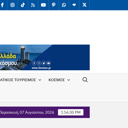
facebook
Instagram
TikTok
RSS
youtube
Pinterest
WhatsApp
Telegram
X
/
Twitter
Search for:
ΑΤΙΚΟΣ ΤΟΥΡΙΣΜΟΣ
ΚΟΣΜΟΣ
όγου Υπαλλήλων Ε.Ο.Τ. με τον Τομέα Τουρισμού του κόμματος ΄΄
Παρασκευή, 07 Αυγούστου, 2026
1:56:32 PM