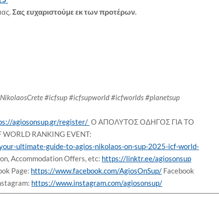
μας.
Σας ευχαριστούμε εκ των προτέρων.
kolaosCrete #icfsup #icfsupworld #icfworlds #planetsup
ps://agiosonsup.gr/register/
Ο ΑΠΟΛΥΤΟΣ ΟΔΗΓΟΣ ΓΙΑ ΤΟ
CF WORLD RANKING EVENT:
your-ultimate-guide-to-agios-nikolaos-on-sup-2025-icf-world-
on, Accommodation Offers, etc:
https://linktr.ee/agiosonsup
ok Page:
https://www.facebook.com/AgiosOnSup/
Facebook
nstagram:
https://www.instagram.com/agiosonsup/