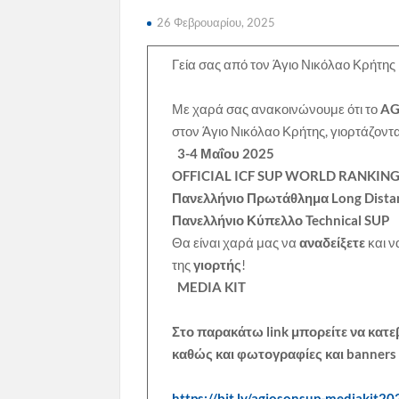
26 Φεβρουαρίου, 2025
Γεία σας από τον Άγιο Νικόλαο Κρήτης 
Με χαρά σας ανακοινώνουμε ότι το
AG
στον Άγιο Νικόλαο Κρήτης, γιορτάζοντ
3-4 Μαΐου 2025
OFFICIAL ICF SUP WORLD RANKIN
Πανελλήνιο Πρωτάθλημα Long Dista
Πανελλήνιο Κύπελλο Technical SUP
Θα είναι χαρά μας να
αναδείξετε
και 
της
γιορτής
!
MEDIA KIT
Στο παρακάτω link μπορείτε να κατεβ
καθώς και φωτογραφίες και banners 
https://bit.ly/agiosonsup-mediakit2