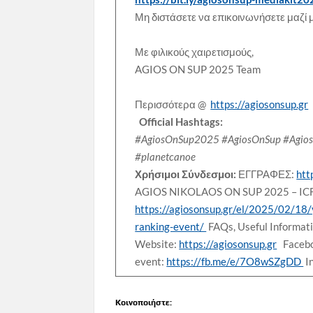
Μη διστάσετε να επικοινωνήσετε μαζί 
Με φιλικούς χαιρετισμούς,
AGIOS ON SUP 2025 Team
Περισσότερα @
https://agiosonsup.gr
Official Hashtags:
#AgiosOnSup2025 #AgiosOnSup #AgiosNi
#planetcanoe
Χρήσιμοι Σύνδεσμοι:
ΕΓΓΡΑΦΕΣ:
htt
AGIOS NIKOLAOS ON SUP 2025 – I
https://agiosonsup.gr/el/2025/02/18/
ranking-event/
FAQs, Useful Informati
Website:
https://agiosonsup.gr
Facebo
event:
https://fb.me/e/7O8wSZgDD
I
Κοινοποιήστε: