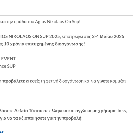
και την ομάδα του Agios Nikolaos On Sup!
IOS NIKOLAOS ON SUP 2025
, επιστρέφει στις
3-4 Μαΐου 2025
ας
10 χρόνια επιτυχημένης διοργάνωσης!
G EVENT
nce SUP
να
προβάλετε
κι εσείς τη φετινή διοργάνωση και να
γίνετε
κομμάτι
άσετε Δελτίο Τύπου σε ελληνικά και αγγλικά με χρήσιμα links,
για να τα αξιοποιήσετε για την προβολή:
025