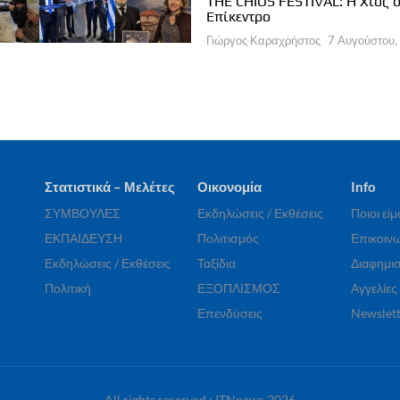
a Brown Corinthia: Αποδράσεις &
THE CHIOS FESTIVAL: Η Χίος 
στρονομία
Επίκεντρο
ργος Καραχρήστος
7 Αυγούστου, 2026
Γιώργος Καραχρήστος
7 Αυγούστου,
Στατιστικά – Μελέτες
Οικονομία
Info
ΣΥΜΒΟΥΛΕΣ
Εκδηλώσεις / Εκθέσεις
Ποιοι εί
ΕΚΠΑΙΔΕΥΣΗ
Πολιτισμός
Επικοινω
Εκδηλώσεις / Εκθέσεις
Ταξίδια
Διαφημισ
Πολιτική
ΕΞΟΠΛΙΣΜΟΣ
Αγγελίες
Επενδύσεις
Newslett
All rights reserved : ITNnews 2026