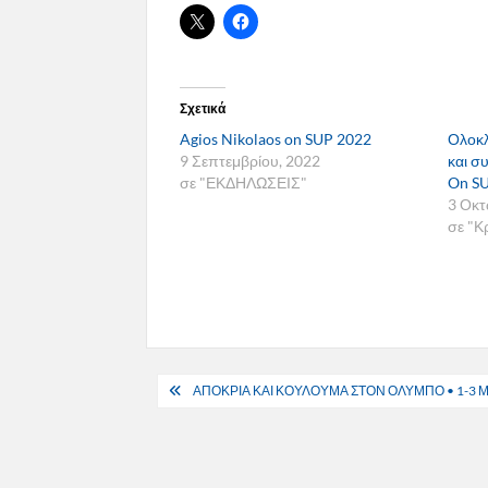
Σχετικά
Agios Nikolaos on SUP 2022
Ολοκλ
9 Σεπτεμβρίου, 2022
και σ
σε "ΕΚΔΗΛΩΣΕΙΣ"
On SU
3 Οκτ
σε "Κ
Πλοήγηση
ΑΠΟΚΡΙΑ ΚΑΙ ΚΟΥΛΟΥΜΑ ΣΤΟΝ ΟΛΥΜΠΟ • 1-3
άρθρων