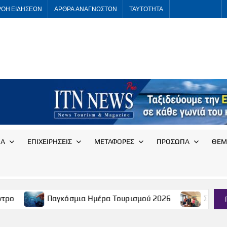
ΡΟΗ ΕΙΔΗΣΕΩΝ
ΑΡΘΡΑ ΑΝΑΓΝΩΣΤΩΝ
ΤΑΥΤΟΤΗΤΑ
ITNNEWS
International
Tourism
News
ΙΑ
ΕΠΙΧΕΙΡΗΣΕΙΣ
ΜΕΤΑΦΟΡΕΣ
ΠΡΟΣΩΠΑ
ΘΕΜ
Παγκόσμια Ημέρα Τουρισμού 2026
Συνάντηση του Συλλ