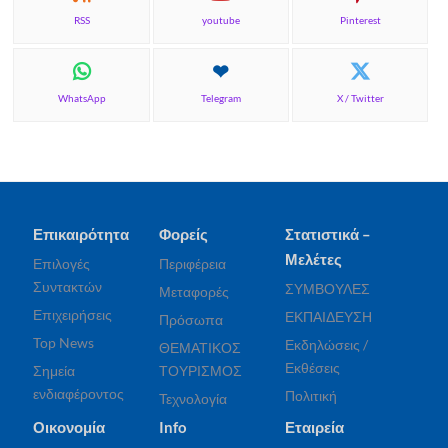
RSS
youtube
Pinterest
WhatsApp
Telegram
X / Twitter
Επικαιρότητα
Φορείς
Στατιστικά –
Μελέτες
Επιλογές
Περιφέρεια
Συντακτών
ΣΥΜΒΟΥΛΕΣ
Μεταφορές
Επιχειρήσεις
ΕΚΠΑΙΔΕΥΣΗ
Πρόσωπα
Top News
Εκδηλώσεις /
ΘΕΜΑΤΙΚΟΣ
Εκθέσεις
Σημεία
ΤΟΥΡΙΣΜΟΣ
ενδιαφέροντος
Πολιτική
Τεχνολογία
Οικονομία
Info
Εταιρεία