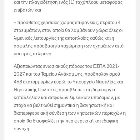
και την πλαγιοδέτηση ενός (1) ταχύπλοου μεταφοράς
επιβατών και
– πρόσθετος χερσαίος χώρος επιφάνειας, περίπου 4
στρεμμάτων, στον οποίο θα λαμβάνουν χώρα όλες οι
λιμενικές λειτουργίες της ακτοπλοΐας καθώς και η
ασφαλής πρόσβαση/αποχώρηση των οχημάτων από
και προς το λιμένα.
Αξιοποιώντας ενωσιακούς πόρους του ΕΣΠΑ 2021-
2027 και του Ταμείου Ανάκαμψης, προϋπολογισμού
468 εκατομμυρίων ευρώ, το Υπουργείο Ναυτιλίας και
Νησιωτικής Πολιτικής προσβλέπει στη δημιουργία
κατάλληλων και ασφαλών λιμενικών υποδομών, με
στόχο να βελτιωθεί σημαντικά η διανησιωτική και
διαπεριφερειακή σύνδεση των νησιωτικών περιοχών η
οποία θα διασφαλίζει την περιφερειακή και εδαφική
συνοχή.