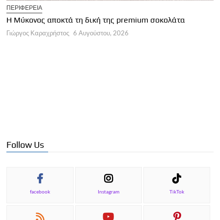
T
ΠΕΡΙΦΕΡΕΙΑ
Η
Η Μύκονος αποκτά τη δική της premium σοκολάτα
Γ
Γιώργος Καραχρήστος
6 Αυγούστου, 2026
Follow Us
facebook
Instagram
TikTok