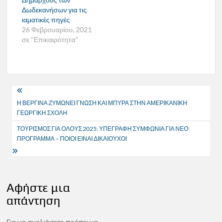
Δωδεκανήσων για τις
ιαματικές πηγές
26 Φεβρουαρίου, 2021
σε "Επικαιρότητα"
Πλοήγηση
Η ΒΕΡΓΙΝΑ ΖΥΜΩΝΕΙ ΓΝΩΣΗ ΚΑΙ ΜΠΥΡΑ ΣΤΗΝ ΑΜΕΡΙΚΑΝΙΚΗ
άρθρων
ΓΕΩΡΓΙΚΗ ΣΧΟΛΗ
ΤΟΥΡΙΣΜΟΣ ΓΙΑ ΟΛΟΥΣ 2025: ΥΠΕΓΡΑΦΗ ΣΥΜΦΩΝΙΑ ΓΙΑ ΝΕΟ
ΠΡΟΓΡΑΜΜΑ – ΠΟΙΟΙ ΕΙΝΑΙ ΔΙΚΑΙΟΥΧΟΙ
Αφήστε μια
απάντηση