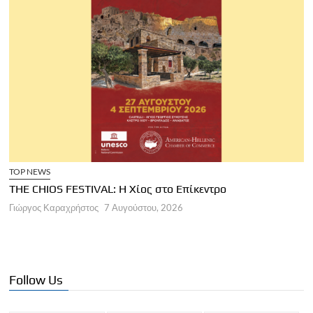
TOP NEWS
THE CHIOS FESTIVAL: Η Χίος στο Επίκεντρο
Α
Γιώργος Καραχρήστος
7 Αυγούστου, 2026
Π
Γ
Follow Us