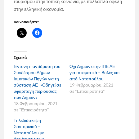
τουρισμού στην τοπική κοινωνία, με πολλαπλά οφέλη
στην ελληνική οικονομία.
Κοινοποιήστε:
Σχετικά
Έντονη η αντίδραση του
Όχι Δήμων στην ΙΠΕ ΑΕ
Συνδέσμου Δήμων
για τα ιαματικά – Βολές και
Ιαματικών Πηγών για τη
από Νοτοπούλου
σύσταση ΑΕ- «Οδηγεί σε
19 Φεβρουαρίου, 2021
υφαρπαγή περιουσίας
σε "Επικαιρότητα"
των Δήμων»
18 Φεβρουαρίου, 2021
σε "Επικαιρότητα"
Τηλεδιάσκεψη
Σαντορινιού –
Νοτοπούλου με
Δημάρχους των