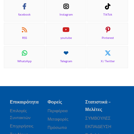
facebook
Instagram
TikTok
RSS
youtube
Pinterest
WhatsApp
Telegram
X / Twitter
Επικαιρότητα
Φορείς
Στατιστικά –
Μελέτες
Επιλογές
Περιφέρεια
Συντακτών
ΣΥΜΒΟΥΛΕΣ
Μεταφορές
Επιχειρήσεις
ΕΚΠΑΙΔΕΥΣΗ
Πρόσωπα