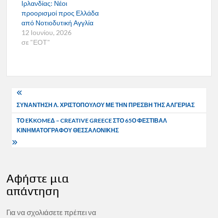
Ιρλανδίας: Νέοι
προορισμοί προς Ελλάδα
από Νοτιοδυτική Αγγλία
12 Ιουνίου, 2026
σε "ΕΟΤ"
Πλοήγηση
ΣΥΝΑΝΤΗΣΗ Λ. ΧΡΙΣΤΟΠΟΥΛΟΥ ΜΕ ΤΗΝ ΠΡΕΣΒΗ ΤΗΣ ΑΛΓΕΡΙΑΣ
άρθρων
ΤΟ EΚKOMEΔ – CREATIVE GREECE ΣΤΟ 65Ο ΦΕΣΤΙΒΑΛ
ΚΙΝΗΜΑΤΟΓΡΑΦΟΥ ΘΕΣΣΑΛΟΝΙΚΗΣ
Αφήστε μια
απάντηση
Για να σχολιάσετε πρέπει να