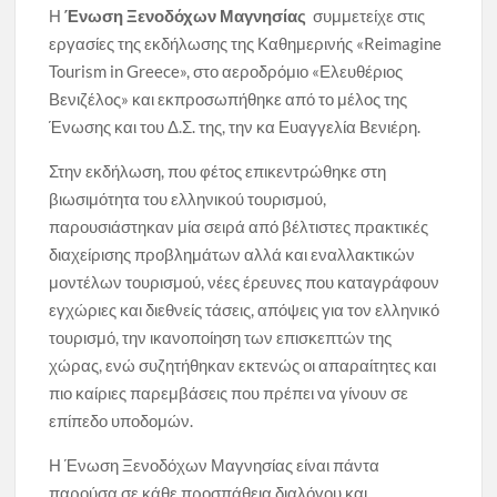
Η
Ένωση Ξενοδόχων Μαγνησίας
συμμετείχε στις
εργασίες της εκδήλωσης της Καθημερινής «Reimagine
Tourism in Greece», στο αεροδρόμιο «Ελευθέριος
Βενιζέλος» και εκπροσωπήθηκε από το μέλος της
Ένωσης και του Δ.Σ. της, την κα Ευαγγελία Βενιέρη.
Στην εκδήλωση, που φέτος επικεντρώθηκε στη
βιωσιμότητα του ελληνικού τουρισμού,
παρουσιάστηκαν μία σειρά από βέλτιστες πρακτικές
διαχείρισης προβλημάτων αλλά και εναλλακτικών
μοντέλων τουρισμού, νέες έρευνες που καταγράφουν
εγχώριες και διεθνείς τάσεις, απόψεις για τον ελληνικό
τουρισμό, την ικανοποίηση των επισκεπτών της
χώρας, ενώ συζητήθηκαν εκτενώς οι απαραίτητες και
πιο καίριες παρεμβάσεις που πρέπει να γίνουν σε
επίπεδο υποδομών.
Η Ένωση Ξενοδόχων Μαγνησίας είναι πάντα
παρούσα σε κάθε προσπάθεια διαλόγου και