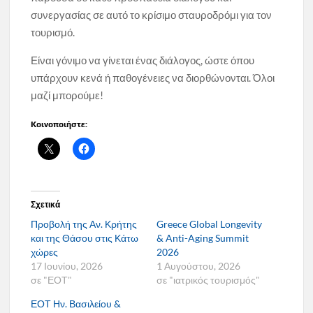
συνεργασίας σε αυτό το κρίσιμο σταυροδρόμι για τον
τουρισμό.
Είναι γόνιμο να γίνεται ένας διάλογος, ώστε όπου
υπάρχουν κενά ή παθογένειες να διορθώνονται. Όλοι
μαζί μπορούμε!
Κοινοποιήστε:
Σχετικά
Προβολή της Αν. Κρήτης
Greece Global Longevity
και της Θάσου στις Κάτω
& Anti-Aging Summit
χώρες
2026
17 Ιουνίου, 2026
1 Αυγούστου, 2026
σε "ΕΟΤ"
σε "ιατρικός τουρισμός"
ΕΟΤ Ην. Βασιλείου &