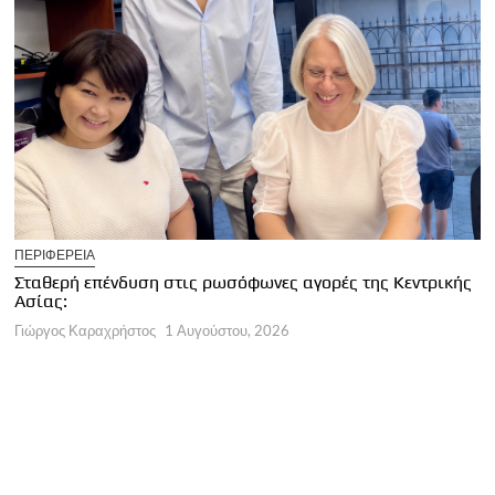
U
ΠΕΡΙΦΕΡΕΙΑ
Κ
Σταθερή επένδυση στις ρωσόφωνες αγορές της Κεντρικής
φ
Ασίας:
Γ
Γιώργος Καραχρήστος
1 Αυγούστου, 2026