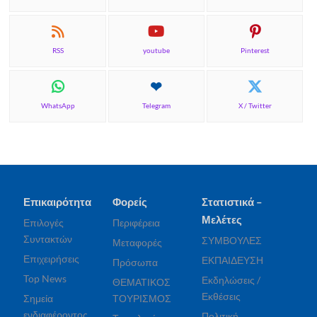
RSS
youtube
Pinterest
WhatsApp
Telegram
X / Twitter
Επικαιρότητα
Φορείς
Στατιστικά –
Μελέτες
Επιλογές
Περιφέρεια
Συντακτών
ΣΥΜΒΟΥΛΕΣ
Μεταφορές
Επιχειρήσεις
ΕΚΠΑΙΔΕΥΣΗ
Πρόσωπα
Top News
Εκδηλώσεις /
ΘΕΜΑΤΙΚΟΣ
Εκθέσεις
Σημεία
ΤΟΥΡΙΣΜΟΣ
ενδιαφέροντος
Πολιτική