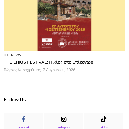
TOP NEWS
THE CHIOS FESTIVAL: Η Χίος στο Επίκεντρο
Α
Γιώργος Καραχρήστος
7 Αυγούστου, 2026
Π
Γ
Follow Us
facebook
Instagram
TikTok