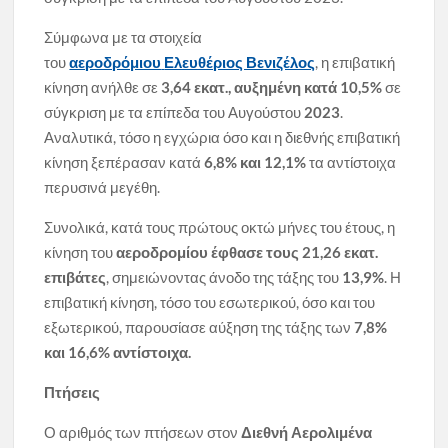
Σύμφωνα με τα στοιχεία
του
αεροδρόμιου
Ελευθέριος Βενιζέλος
, η επιβατική
κίνηση ανήλθε σε
3,64 εκατ., αυξημένη κατά 10,5%
σε
σύγκριση με τα επίπεδα του Αυγούστου
2023
.
Αναλυτικά, τόσο η εγχώρια όσο και η διεθνής επιβατική
κίνηση ξεπέρασαν κατά
6,8% και 12,1%
τα αντίστοιχα
περυσινά μεγέθη.
Συνολικά, κατά τους πρώτους οκτώ μήνες του έτους, η
κίνηση του
αεροδρομίου έφθασε τους 21,26 εκατ.
επιβάτες
, σημειώνοντας άνοδο της τάξης του
13,9%
. Η
επιβατική κίνηση, τόσο του εσωτερικού, όσο και του
εξωτερικού, παρουσίασε αύξηση της τάξης των
7,8%
και 16,6% αντίστοιχα.
Πτήσεις
Ο αριθμός των πτήσεων στον
Διεθνή Αερολιμένα