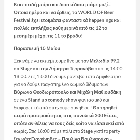
Και επειδή μπίρα και διασκέδαση πάμε μαζί…
Όποια ημέρα και να έρθεις, το
WORLD
OF
Beer
Festival
έχει ετοιμάσει φανταστικά
happenings
και
πολλές εκπλήξεις καθημερινά από τις 12 το
μεσημέρι μέχρι τις 11 το βράδυ!
Παρασκευή 10 Μαίου
Ξεκινάμε να εκπέμπουμε live με
τον Μελωδία 99.2
on Stage και την Δήμητρα Τερρανόβα
από τις 14:00-
18:00. Στις 13:00 δίνουμε ραντεβού στο Αμφιθέατρο
για να δούμε τοαγαπημένο κωμικό δίδυμο των
Βύρωνα Θεοδωρόπουλο και Μιχάλη Μαθιουδάκη
σε ένα
Stand up comedy show
φανταστικό και
διαφορετικό από ότι έχουμε συνηθίσει!
Θα τηρηθεί
σειρά προτεραιότητας στις συνολικά 300 θέσεις
οπότε αν θέλεις να τους δείς κοίτα να είσαι εκεί από
νωρίς.
Στις 18:00 πάμε πάλι στο
Stage
γιατί το party
ξεκινάει:
Γιαγκίνηδες – Παυλίνα Βουλγαράκη –