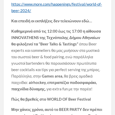
https://www.more.com/happenings/festival/world-of-
beer-2024/
Και επειδή οι εκπλήξεις δεν τελειώνουν εδώ…
Καθημερινά από τις 12:00 έως τις 17:00 η αίθουσα
INNOVATHENS της Τεχνόπολης Δήμου Αθηναίων
θα φιλοξενεί τα “Beer Talks & Tastings”
όπου Beer
experts και sommeliers θα μας μυήσουν στα μυστικά
του σωστού beer & food pairing, ενώ παράλληλα
γνωστοί bartenders θα παρουσιάσουν πρωτότυπα
beer cocktails και tips για perfect serving της μπίρας.
Παράλληλα, στην
Games
area
,
θα βρεις ομαδικά
παιχνίδια:
airhockey, επιτραπέζιο ποδοσφαιράκι,
παιχνίδια δύναμης,
για extra fun με την παρέα!
Πώς θα βρεθείς στο WORLD OF Beer Festival
Μην χάνεις χρόνο, αυτό το BEER PARTY δεν πρέπει