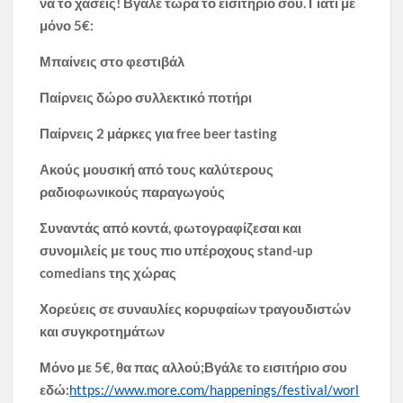
να το χάσεις! Βγάλε τώρα το εισιτήριο σου. Γιατί με
μόνο 5€:
Μπαίνεις στο φεστιβάλ
Παίρνεις δώρο συλλεκτικό ποτήρι
Παίρνεις 2 μάρκες για free beer tasting
Ακούς μουσική από τους καλύτερους
ραδιοφωνικούς παραγωγούς
Συναντάς από κοντά, φωτογραφίζεσαι και
συνομιλείς με τους πιο υπέροχους stand-up
comedians της χώρας
Χορεύεις σε συναυλίες κορυφαίων τραγουδιστών
και συγκροτημάτων
Μόνο με 5€, θα πας αλλού;
Βγάλε το εισιτήριο σου
εδώ:
https://www.more.com/happenings/festival/worl