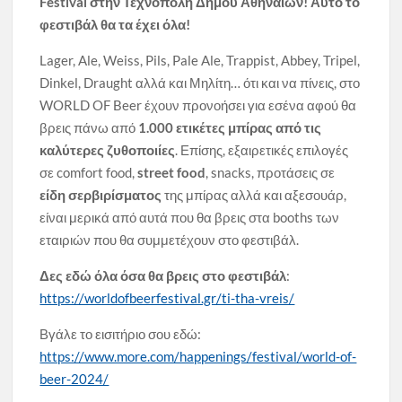
Festival
στην Τεχνόπολη Δήμου Αθηναίων! Αυτό το
φεστιβάλ θα τα έχει όλα!
Lager, Ale, Weiss, Pils, Pale Ale, Trappist, Αbbey, Tripel,
Dinkel, Draught αλλά και Μηλίτη… ότι και να πίνεις, στο
WORLD OF Beer έχουν προνοήσει για εσένα αφού θα
βρεις πάνω από
1.000 ετικέτες μπίρας
από τις
καλύτερες ζυθοποιίες
. Επίσης, εξαιρετικές επιλογές
σε comfort food,
street food
, snacks, προτάσεις σε
είδη σερβιρίσματος
της μπίρας αλλά και αξεσουάρ,
είναι μερικά από αυτά που θα βρεις στα booths των
εταιριών που θα συμμετέχουν στο φεστιβάλ.
Δες εδώ όλα όσα θα βρεις στο φεστιβάλ
:
https://worldofbeerfestival.gr/ti-tha-vreis/
Βγάλε το εισιτήριο σου εδώ:
https://www.more.com/happenings/festival/world-of-
beer-2024/