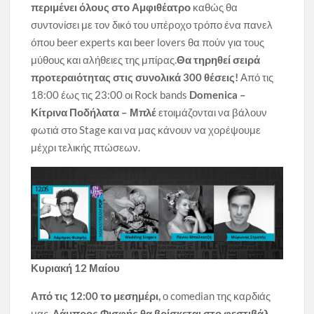
περιμένει όλους στο Αμφιθέατρο
καθώς θα
συντονίσει με τον δικό του υπέροχο τρόπο ένα πανελ
όπου beer experts και beer lovers θα πούν για τους
μύθους και αλήθειες της μπίρας.
Θα τηρηθεί σειρά
προτεραιότητας στις συνολικά 300 θέσεις!
Από τις
18:00 έως τις 23:00 οι Rock bands
Domenica –
Κίτρινα Ποδήλατα – Μπλέ
ετοιμάζονται να βάλουν
φωτιά στο Stage και να μας κάνουν να χορέψουμε
μέχρι τελικής πτώσεων.
Κυριακή 12 Μαίου
Από τις 12:00 το μεσημέρι,
ο comedian της καρδιάς
μας,
Λάμπρος Φισφής θα βρίσκεται στο φεστιβάλ