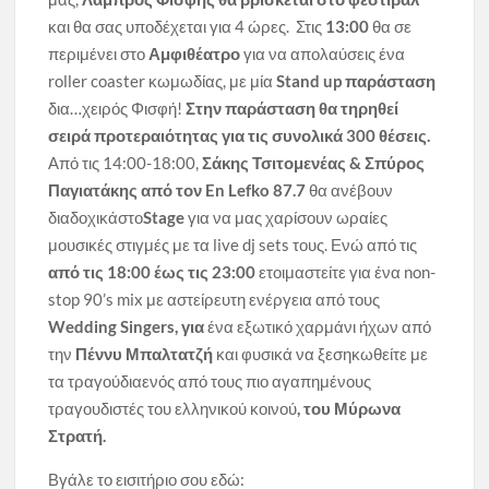
και θα σας υποδέχεται για 4 ώρες. Στις
13:00
θα σε
περιμένει στο
Αμφιθέατρο
για να απολαύσεις ένα
roller coaster κωμωδίας, με μία
Stand up παράσταση
δια…χειρός Φισφή!
Στην παράσταση θα τηρηθεί
σειρά προτεραιότητας για τις συνολικά 300 θέσεις.
Από τις 14:00-18:00,
Σάκης Τσιτομενέας & Σπύρος
Παγιατάκης από τον En Lefko 87.7
θα ανέβουν
διαδοχικάστο
Stage
για να μας χαρίσουν ωραίες
μουσικές στιγμές με τα live dj sets τους. Ενώ από τις
από τις 18:00 έως τις 23:00
ετοιμαστείτε για ένα non-
stop 90’s mix με αστείρευτη ενέργεια από τους
Wedding
Singers
, για
ένα εξωτικό χαρμάνι ήχων από
την
Πέννυ Μπαλτατζή
και φυσικά να ξεσηκωθείτε με
τα τραγούδιαενός από τους πιο αγαπημένους
τραγουδιστές του ελληνικού κοινού
, του Μύρωνα
Στρατή.
Βγάλε το εισιτήριο σου εδώ: