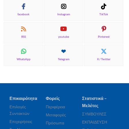
facebook
Instagram
TikTok
RSS
youtube
Pinterest
WhatsApp
Telegram
X / Twitter
Επικαιρότητα
Φορείς
Στατιστικά –
Μελέτες
Επιλογές
Περιφέρεια
Συντακτών
ΣΥΜΒΟΥΛΕΣ
Μεταφορές
Επιχειρήσεις
ΕΚΠΑΙΔΕΥΣΗ
Πρόσωπα