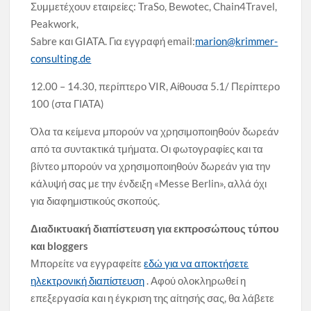
Συμμετέχουν εταιρείες: TraSo, Bewotec, Chain4Travel,
Peakwork,
Sabre και GIATA. Για εγγραφή email:
marion@krimmer-
consulting.de
12.00 – 14.30, περίπτερο VIR, Αίθουσα 5.1/ Περίπτερο
100 (στα ΓΙΑΤΑ)
Όλα τα κείμενα μπορούν να χρησιμοποιηθούν δωρεάν
από τα συντακτικά τμήματα. Οι φωτογραφίες και τα
βίντεο μπορούν να χρησιμοποιηθούν δωρεάν για την
κάλυψή σας με την ένδειξη «Messe Berlin», αλλά όχι
για διαφημιστικούς σκοπούς.
Διαδικτυακή διαπίστευση για εκπροσώπους τύπου
και bloggers
Μπορείτε να εγγραφείτε
εδώ για να αποκτήσετε
ηλεκτρονική διαπίστευση
. Αφού ολοκληρωθεί η
επεξεργασία και η έγκριση της αίτησής σας, θα λάβετε