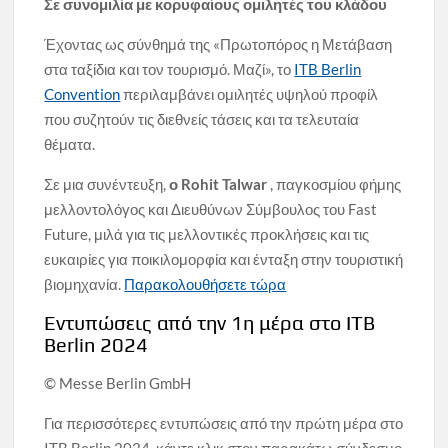
Σε συνομιλία με κορυφαίους ομιλητές του κλάδου
Έχοντας ως σύνθημά της «Πρωτοπόρος η Μετάβαση
στα ταξίδια και τον τουρισμό. Μαζί», το
ITB Berlin
Convention
περιλαμβάνει ομιλητές υψηλού προφίλ
που συζητούν τις διεθνείς τάσεις και τα τελευταία
θέματα.
Σε μια συνέντευξη,
ο Rohit Talwar
, παγκοσμίου φήμης
μελλοντολόγος και Διευθύνων Σύμβουλος του Fast
Future, μιλά για τις μελλοντικές προκλήσεις και τις
ευκαιρίες για ποικιλομορφία και ένταξη στην τουριστική
βιομηχανία.
Παρακολουθήσετε τώρα
Εντυπώσεις από την 1η μέρα στο ITB
Berlin 2024
© Messe Berlin GmbH
Για περισσότερες εντυπώσεις από την πρώτη μέρα στο