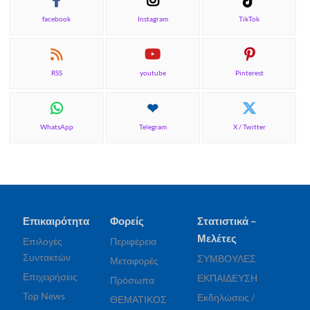
facebook
Instagram
TikTok
RSS
youtube
Pinterest
WhatsApp
Telegram
X / Twitter
Επικαιρότητα
Φορείς
Στατιστικά –
Μελέτες
Επιλογές
Περιφέρεια
Συντακτών
ΣΥΜΒΟΥΛΕΣ
Μεταφορές
Επιχειρήσεις
ΕΚΠΑΙΔΕΥΣΗ
Πρόσωπα
Top News
Εκδηλώσεις /
ΘΕΜΑΤΙΚΟΣ