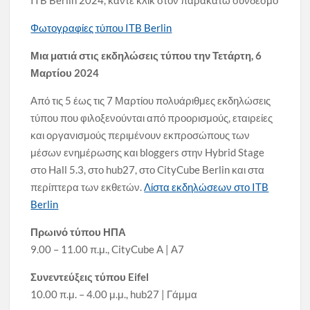
ITB Berlin 2024, κάντε κλικ στον παρακάτω σύνδεσμο
Φωτογραφίες τύπου ITB Berlin
Μια ματιά στις εκδηλώσεις τύπου την Τετάρτη, 6
Μαρτίου 2024
Από τις 5 έως τις 7 Μαρτίου πολυάριθμες εκδηλώσεις
τύπου που φιλοξενούνται από προορισμούς, εταιρείες
και οργανισμούς περιμένουν εκπροσώπους των
μέσων ενημέρωσης και bloggers στην Hybrid Stage
στο Hall 5.3, στο hub27, στο CityCube Berlin και στα
περίπτερα των εκθετών.
Λίστα εκδηλώσεων στο ITB
Berlin
Πρωινό τύπου ΗΠΑ
9.00 – 11.00 π.μ., CityCube A | Α7
Συνεντεύξεις τύπου Eifel
10.00 π.μ. – 4.00 μ.μ., hub27 | Γάμμα