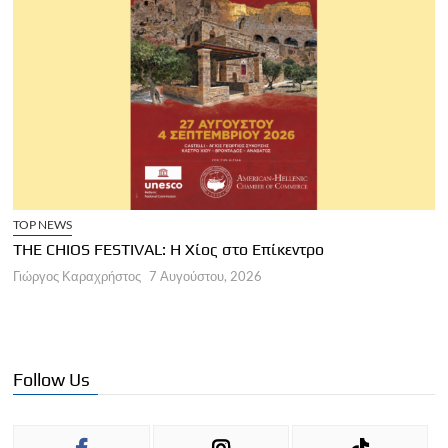
Ε
Σ
Τ
ΑΡΘΡΑ
Γ
Παγκόσμια Ημέρα Τουρισμού 2026
Γιώργος Καραχρήστος
7 Αυγούστου, 2026
Follow Us