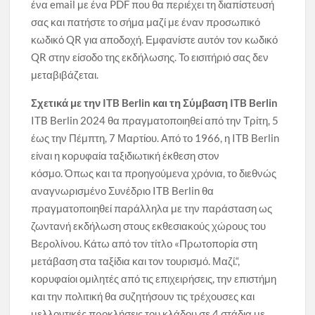
ένα email με ένα PDF που θα περιέχει τη διαπίστευσή
σας και πατήστε το σήμα μαζί με έναν προσωπικό
κωδικό QR για αποδοχή. Εμφανίστε αυτόν τον κωδικό
QR στην είσοδο της εκδήλωσης. Το εισιτήριό σας δεν
μεταβιβάζεται.
Σχετικά με την ITB Berlin και τη Σύμβαση ITB Berlin
ITB Berlin 2024 θα πραγματοποιηθεί από την Τρίτη, 5
έως την Πέμπτη, 7 Μαρτίου. Από το 1966, η ITB Berlin
είναι η κορυφαία ταξιδιωτική έκθεση στον
κόσμο. Όπως και τα προηγούμενα χρόνια, το διεθνώς
αναγνωρισμένο Συνέδριο ITB Berlin θα
πραγματοποιηθεί παράλληλα με την παράσταση ως
ζωντανή εκδήλωση στους εκθεσιακούς χώρους του
Βερολίνου. Κάτω από τον τίτλο «Πρωτοπορία στη
μετάβαση στα ταξίδια και τον τουρισμό. Μαζί.“,
κορυφαίοι ομιλητές από τις επιχειρήσεις, την επιστήμη
και την πολιτική θα συζητήσουν τις τρέχουσες και
μελλοντικές προκλήσεις του κλάδου σε 4 στάδια με