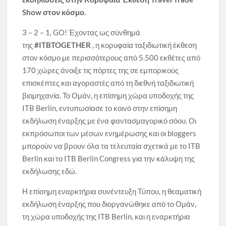
Show στον κόσμο.
3 – 2 – 1, GO! Έχοντας ως σύνθημά
της
#ITBTOGETHER
, η κορυφαία ταξιδιωτική έκθεση
στον κόσμο με περισσότερους από 5.500 εκθέτες από
170 χώρες άνοιξε τις πόρτες της σε εμπορικούς
επισκέπτες και αγοραστές από τη διεθνή ταξιδιωτική
βιομηχανία. Το Ομάν, η επίσημη χώρα υποδοχής της
ITB Berlin, εντυπωσίασε το κοινό στην επίσημη
εκδήλωση έναρξης με ένα φαντασμαγορικό σόου. Οι
εκπρόσωποι των μέσων ενημέρωσης και οι bloggers
μπορούν να βρουν όλα τα τελευταία σχετικά με το ITB
Berlin και το ITB Berlin Congress για την κάλυψη της
εκδήλωσης εδώ.
Η επίσημη εναρκτήρια συνέντευξη Τύπου, η θεαματική
εκδήλωση έναρξης που διοργανώθηκε από το Ομάν,
τη χώρα υποδοχής της ITB Berlin, και η εναρκτήρια