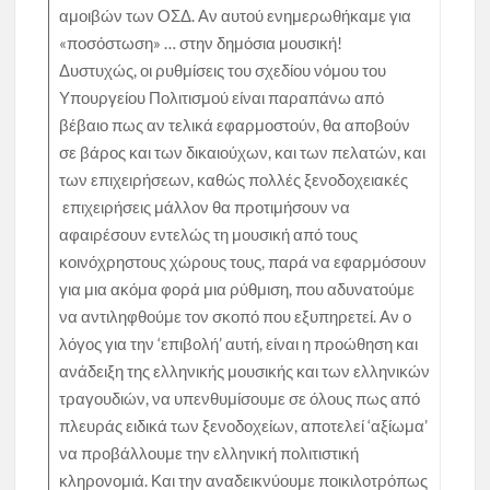
αμοιβών των ΟΣΔ. Αν αυτού ενημερωθήκαμε για
«ποσόστωση» … στην δημόσια μουσική!
Δυστυχώς, οι ρυθμίσεις του σχεδίου νόμου του
Υπουργείου Πολιτισμού είναι παραπάνω από
βέβαιο πως αν τελικά εφαρμοστούν, θα αποβούν
σε βάρος και των δικαιούχων, και των πελατών, και
των επιχειρήσεων, καθώς πολλές ξενοδοχειακές
επιχειρήσεις μάλλον θα προτιμήσουν να
αφαιρέσουν εντελώς τη μουσική από τους
κοινόχρηστους χώρους τους, παρά να εφαρμόσουν
για μια ακόμα φορά μια ρύθμιση, που αδυνατούμε
να αντιληφθούμε τον σκοπό που εξυπηρετεί. Αν ο
λόγος για την ‘επιβολή’ αυτή, είναι η προώθηση και
ανάδειξη της ελληνικής μουσικής και των ελληνικών
τραγουδιών, να υπενθυμίσουμε σε όλους πως από
πλευράς ειδικά των ξενοδοχείων, αποτελεί ‘αξίωμα’
να προβάλλουμε την ελληνική πολιτιστική
κληρονομιά. Και την αναδεικνύουμε ποικιλοτρόπως