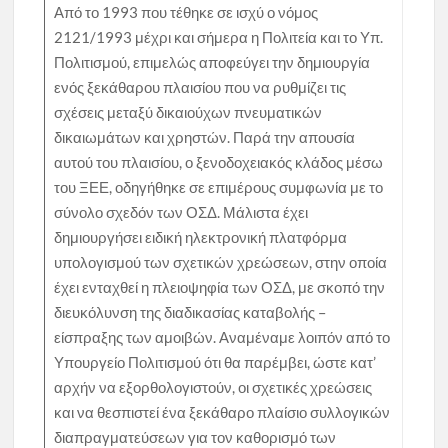
Από το 1993 που τέθηκε σε ισχύ ο νόμος
2121/1993 μέχρι και σήμερα η Πολιτεία και το Υπ.
Πολιτισμού, επιμελώς αποφεύγει την δημιουργία
ενός ξεκάθαρου πλαισίου που να ρυθμίζει τις
σχέσεις μεταξύ δικαιούχων πνευματικών
δικαιωμάτων και χρηστών. Παρά την απουσία
αυτού του πλαισίου, ο ξενοδοχειακός κλάδος μέσω
του ΞΕΕ, οδηγήθηκε σε επιμέρους συμφωνία με το
σύνολο σχεδόν των ΟΣΔ. Μάλιστα έχει
δημιουργήσει ειδική ηλεκτρονική πλατφόρμα
υπολογισμού των σχετικών χρεώσεων, στην οποία
έχει ενταχθεί η πλειοψηφία των ΟΣΔ, με σκοπό την
διευκόλυνση της διαδικασίας καταβολής –
είσπραξης των αμοιβών. Αναμέναμε λοιπόν από το
Υπουργείο Πολιτισμού ότι θα παρέμβει, ώστε κατ’
αρχήν να εξορθολογιστούν, οι σχετικές χρεώσεις
και να θεσπιστεί ένα ξεκάθαρο πλαίσιο συλλογικών
διαπραγματεύσεων για τον καθορισμό των