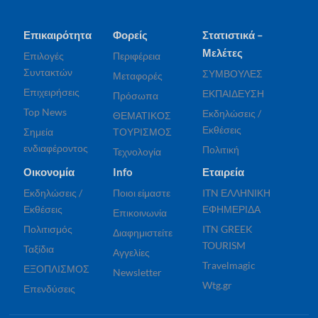
Επικαιρότητα
Φορείς
Στατιστικά –
Μελέτες
Επιλογές
Περιφέρεια
Συντακτών
ΣΥΜΒΟΥΛΕΣ
Μεταφορές
Επιχειρήσεις
ΕΚΠΑΙΔΕΥΣΗ
Πρόσωπα
Top News
Εκδηλώσεις /
ΘΕΜΑΤΙΚΟΣ
Εκθέσεις
Σημεία
ΤΟΥΡΙΣΜΟΣ
ενδιαφέροντος
Πολιτική
Τεχνολογία
Οικονομία
Info
Εταιρεία
Εκδηλώσεις /
Ποιοι είμαστε
ITN ΕΛΛΗΝΙΚΗ
Εκθέσεις
ΕΦΗΜΕΡΙΔΑ
Επικοινωνία
Πολιτισμός
ITN GREEK
Διαφημιστείτε
TOURISM
Ταξίδια
Αγγελίες
Travelmagic
ΕΞΟΠΛΙΣΜΟΣ
Newsletter
Wtg.gr
Επενδύσεις