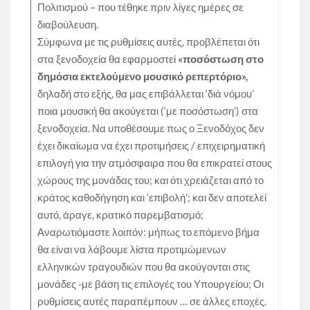
Πολιτισμού – που τέθηκε πριν λίγες ημέρες σε
διαβούλευση.
Σύμφωνα με τις ρυθμίσεις αυτές, προβλέπεται ότι
στα ξενοδοχεία θα εφαρμοστεί
«ποσόστωση στο
δημόσια εκτελούμενο μουσικό ρεπερτόριο»,
δηλαδή στο εξής, θα μας επιβάλλεται ‘διά νόμου’
ποια μουσική θα ακούγεται (‘με ποσόστωση’) στα
ξενοδοχεία. Να υποθέσουμε πως ο Ξενοδόχος δεν
έχει δικαίωμα να έχει προτιμήσεις / επιχειρηματική
επιλογή για την ατμόσφαιρα που θα επικρατεί στους
χώρους της μονάδας του; και ότι χρειάζεται από το
κράτος καθοδήγηση και ‘επιβολή’; και δεν αποτελεί
αυτό, άραγε, κρατικό παρεμβατισμό;
Αναρωτιόμαστε λοιπόν: μήπως το επόμενο βήμα
θα είναι να λάβουμε λίστα προτιμώμενων
ελληνικών τραγουδιών που θα ακούγονται στις
μονάδες -με βάση τις επιλογές του Υπουργείου; Οι
ρυθμίσεις αυτές παραπέμπουν … σε άλλες εποχές.