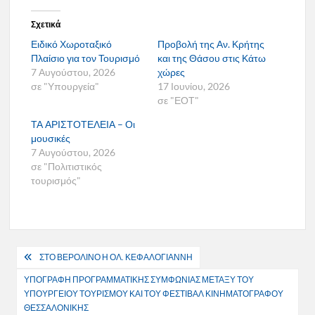
Σχετικά
Ειδικό Χωροταξικό
Προβολή της Αν. Κρήτης
Πλαίσιο για τον Τουρισμό
και της Θάσου στις Κάτω
7 Αυγούστου, 2026
χώρες
σε "Υπουργεία"
17 Ιουνίου, 2026
σε "ΕΟΤ"
ΤΑ ΑΡΙΣΤΟΤΕΛΕΙΑ – Οι
μουσικές
7 Αυγούστου, 2026
σε "Πολιτιστικός
τουρισμός"
Πλοήγηση
ΣΤΟ ΒΕΡΟΛΙΝΟ Η ΟΛ. ΚΕΦΑΛΟΓΙΑΝΝΗ
άρθρων
ΥΠΟΓΡΑΦΗ ΠΡΟΓΡΑΜΜΑΤΙΚΗΣ ΣΥΜΦΩΝΙΑΣ ΜΕΤΑΞΥ ΤΟΥ
ΥΠΟΥΡΓΕΙΟΥ ΤΟΥΡΙΣΜΟΥ ΚΑΙ ΤΟΥ ΦΕΣΤΙΒΑΛ ΚΙΝΗΜΑΤΟΓΡΑΦΟΥ
ΘΕΣΣΑΛΟΝΙΚΗΣ