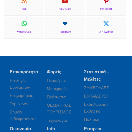
RSS
youtube
Pinterest
WhatsApp
Telegram
X / Twitter
Επικαιρότητα
Φορείς
Στατιστικά –
Μελέτες
Επιλογές
Περιφέρεια
Συντακτών
ΣΥΜΒΟΥΛΕΣ
Μεταφορές
Επιχειρήσεις
ΕΚΠΑΙΔΕΥΣΗ
Πρόσωπα
Top News
Εκδηλώσεις /
ΘΕΜΑΤΙΚΟΣ
Εκθέσεις
Σημεία
ΤΟΥΡΙΣΜΟΣ
ενδιαφέροντος
Πολιτική
Τεχνολογία
Οικονομία
Info
Εταιρεία