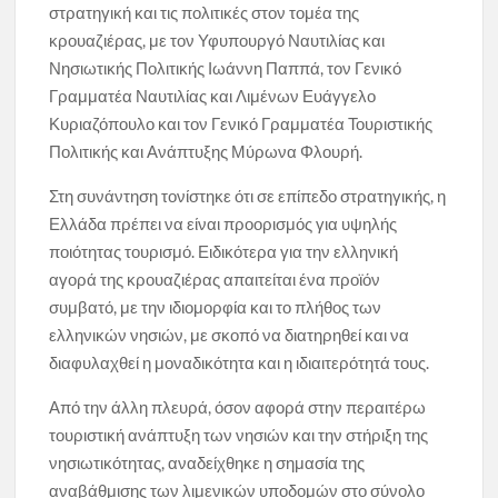
στρατηγική και τις πολιτικές στον τομέα της
κρουαζιέρας, με τον Υφυπουργό Ναυτιλίας και
Νησιωτικής Πολιτικής Ιωάννη Παππά, τον Γενικό
Γραμματέα Ναυτιλίας και Λιμένων Ευάγγελο
Κυριαζόπουλο και τον Γενικό Γραμματέα Τουριστικής
Πολιτικής και Ανάπτυξης Μύρωνα Φλουρή.
Στη συνάντηση τονίστηκε ότι σε επίπεδο στρατηγικής, η
Ελλάδα πρέπει να είναι προορισμός για υψηλής
ποιότητας τουρισμό. Ειδικότερα για την ελληνική
αγορά της κρουαζιέρας απαιτείται ένα προϊόν
συμβατό, με την ιδιομορφία και το πλήθος των
ελληνικών νησιών, με σκοπό να διατηρηθεί και να
διαφυλαχθεί η μοναδικότητα και η ιδιαιτερότητά τους.
Από την άλλη πλευρά, όσον αφορά στην περαιτέρω
τουριστική ανάπτυξη των νησιών και την στήριξη της
νησιωτικότητας, αναδείχθηκε η σημασία της
αναβάθμισης των λιμενικών υποδομών στο σύνολο