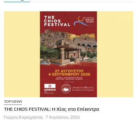
TOP NEWS
THE CHIOS FESTIVAL: Η Χίος στο Επίκεντρο
Α
Γιώργος Καραχρήστος
7 Αυγούστου, 2026
Π
Γ