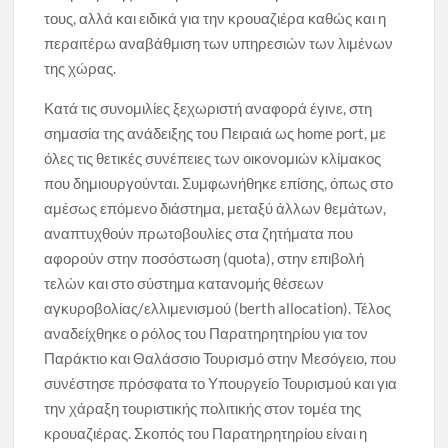
τους, αλλά και ειδικά για την κρουαζιέρα καθώς και η
περαιτέρω αναβάθμιση των υπηρεσιών των λιμένων
της χώρας.
Κατά τις συνομιλίες ξεχωριστή αναφορά έγινε, στη
σημασία της ανάδειξης του Πειραιά ως home port, με
όλες τις θετικές συνέπειες των οικονομιών κλίμακος
που δημιουργούνται. Συμφωνήθηκε επίσης, όπως στο
αμέσως επόμενο διάστημα, μεταξύ άλλων θεμάτων,
αναπτυχθούν πρωτοβουλίες στα ζητήματα που
αφορούν στην ποσόστωση (quota), στην επιβολή
τελών και στο σύστημα κατανομής θέσεων
αγκυροβολίας/ελλιμενισμού (berth allocation). Τέλος
αναδείχθηκε ο ρόλος του Παρατηρητηρίου για τον
Παράκτιο και Θαλάσσιο Τουρισμό στην Μεσόγειο, που
συνέστησε πρόσφατα το Υπουργείο Τουρισμού και για
την χάραξη τουριστικής πολιτικής στον τομέα της
κρουαζιέρας. Σκοπός του Παρατηρητηρίου είναι η