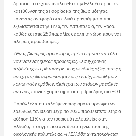
δράσεις που έχουν αναληφθεί στην Ελλάδα προς την
κατεύθυνση της αειφορίας και της βιωσιμότητας,
κάνοντας αναφορά στα ειδικά προγράμματα που
εξελίσσονται στην Τήλο, την Αστυπάλαια, την Ρόδο,
καθώς και στις 250παραλίες σε όλη τη χώρα που είναι
πλήρως προσβάσιμες.
«Ένας βιώσιμος προορισμός πρέπει πρώτα από όλα
να είναι ένας ηθικός προορισμός. Ο σύγχρονος
ταξιδιώτης εκτιμά προορισμούς με ηθικές αξίες, όπως η
ανοχή στη διαφορετικότητα και η ένταξη ευαίσθητων
κοινωνικών ομάδων, ιδιαίτερα των ατόμων με ειδικές
ανάγκες»
τόνισε χαρακτηριστικά η Πρόεδρος του ΕΟΤ.
Παράλληλα, επικαλούμενη πορίσματα πρόσφατων
ερευνών, τόνισε ότι μέχρι το 2030 προβλέπεται ετήσια
αύξηση 11% για τον τουρισμό πολυτελείας στην
Ελλάδα, τη στιγμή που αναδύεται η νέα τάση της
οικολογικής πολυτέλειας. «
Η Ελλάδα ανταποκρίνεται