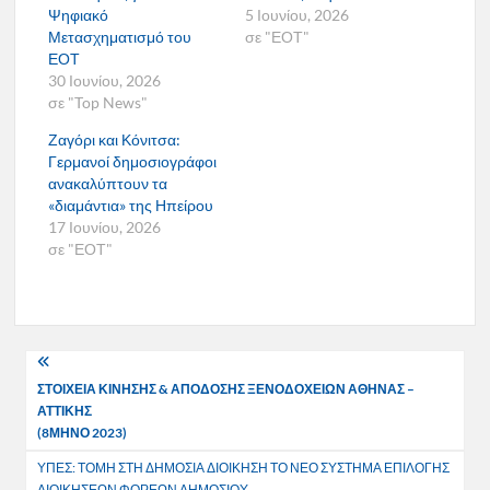
Ψηφιακό
5 Ιουνίου, 2026
Μετασχηματισμό του
σε "ΕΟΤ"
ΕΟΤ
30 Ιουνίου, 2026
σε "Top News"
Ζαγόρι και Κόνιτσα:
Γερμανοί δημοσιογράφοι
ανακαλύπτουν τα
«διαμάντια» της Ηπείρου
17 Ιουνίου, 2026
σε "ΕΟΤ"
Πλοήγηση
ΣΤΟΙΧΕΙΑ ΚΙΝΗΣΗΣ & ΑΠΟΔΟΣΗΣ ΞΕΝΟΔΟΧΕΙΩΝ ΑΘΗΝΑΣ –
άρθρων
ΑΤΤΙΚΗΣ
(8ΜΗΝΟ 2023)
ΥΠΕΣ: ΤΟΜΗ ΣΤΗ ΔΗΜΟΣΙΑ ΔΙΟΙΚΗΣΗ ΤΟ ΝΕΟ ΣΥΣΤΗΜΑ ΕΠΙΛΟΓΗΣ
ΔΙΟΙΚΗΣΕΩΝ ΦΟΡΕΩΝ ΔΗΜΟΣΙΟΥ