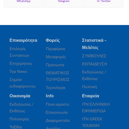
WhatsApp
Telegram
X / Twitter
Επικαιρότητα
Φορείς
Στατιστικά –
Μελέτες
Επιλογές
Περιφέρεια
Συντακτών
ΣΥΜΒΟΥΛΕΣ
Μεταφορές
Επιχειρήσεις
ΕΚΠΑΙΔΕΥΣΗ
Πρόσωπα
Top News
Εκδηλώσεις /
ΘΕΜΑΤΙΚΟΣ
Εκθέσεις
Σημεία
ΤΟΥΡΙΣΜΟΣ
ενδιαφέροντος
Πολιτική
Τεχνολογία
Οικονομία
Info
Εταιρεία
Εκδηλώσεις /
Ποιοι είμαστε
ITN ΕΛΛΗΝΙΚΗ
Εκθέσεις
ΕΦΗΜΕΡΙΔΑ
Επικοινωνία
Πολιτισμός
ITN GREEK
Διαφημιστείτε
TOURISM
Ταξίδια
Αγγελίες