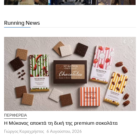
Running News
T
ΠΕΡΙΦΕΡΕΙΑ
Η
Η Μύκονος αποκτά τη δική της premium σοκολάτα
Γ
Γιώργος Καραχρήστος
6 Αυγούστου, 2026