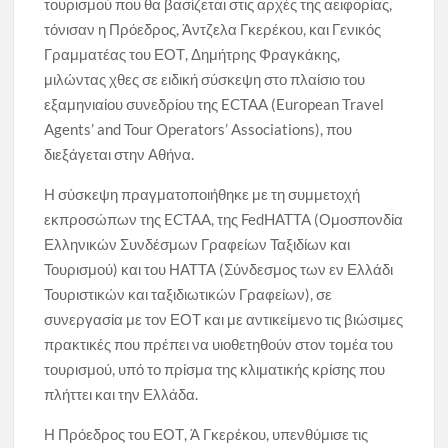
τουρισμού που θα βασίζεται στις αρχές της αειφορίας,
τόνισαν η Πρόεδρος, Άντζελα Γκερέκου, και Γενικός
Γραμματέας του ΕΟΤ, Δημήτρης Φραγκάκης,
μιλώντας χθες σε ειδική σύσκεψη στο πλαίσιο του
εξαμηνιαίου συνεδρίου της ECTAA (European Travel
Agents’ and Tour Operators’ Associations), που
διεξάγεται στην Αθήνα.
Η σύσκεψη πραγματοποιήθηκε με τη συμμετοχή
εκπροσώπων της ECTAA, της FedHATTA (Ομοσπονδία
Ελληνικών Συνδέσμων Γραφείων Ταξιδίων και
Τουρισμού) και του ΗATTA (Σύνδεσμος των εν Ελλάδι
Τουριστικών και ταξιδιωτικών Γραφείων), σε
συνεργασία με τον ΕΟΤ και με αντικείμενο τις βιώσιμες
πρακτικές που πρέπει να υιοθετηθούν στον τομέα του
τουρισμού, υπό το πρίσμα της κλιματικής κρίσης που
πλήττει και την Ελλάδα.
Η Πρόεδρος του ΕΟΤ, Ά Γκερέκου, υπενθύμισε τις