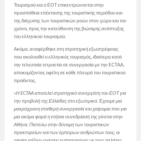
Τουρισμού και ο ΕΟΤ επικεντρώνονται στην
προσπάθεια επέκτασης της τουριστικής περιόδου και
της διάχυσης των τουριστικών ροών στον χώρο και τον
χρόνο, προς την κατεύθυνση της βιώσιμης ανάπτυξης
του ελληνικού τουρισμού.
Ακόμα, αναφέρθηκε στη στρατηγική εξωστρέφειας
που ακολουθεί ο ελληνικός τουρισμός, ιδιαίτερα κατά
την τελευταία τετραετία σε συνεργασία με την ECTAA,
αποκομίζοντας οφέλη σε κάθε πλευρά του τουριστικού
προϊόντος.
«Η ECTAA αποτελεί στρατηγικό συνεργάτη του ΕΟΤ για
την προβολή της Ελλάδας στο εξωτερικό. Έχουμε μια
μακρόχρονη σταθερή συνεργασία και χαίρομαι που για
μια ακόμα φορά η ετήσια συνεδρίασή της γίνεται στην
Αθήνα. Πιστεύω στην δύναμη των τουριστικών
πρακτορείων και των έμπειρων ανθρώπων τους, οι
οποίοι χτίζουν σχέσεις εμπιστοσύνης με τους πελάτες