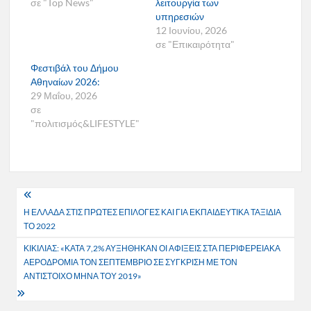
σε "Top News"
λειτουργία των
υπηρεσιών
12 Ιουνίου, 2026
σε "Επικαιρότητα"
Φεστιβάλ του Δήμου
Αθηναίων 2026:
29 Μαΐου, 2026
σε
"πολιτισμός&LIFESTYLE"
Πλοήγηση
Η ΕΛΛΑΔΑ ΣΤΙΣ ΠΡΩΤΕΣ ΕΠΙΛΟΓΕΣ ΚΑΙ ΓΙΑ ΕΚΠΑΙΔΕΥΤΙΚΑ ΤΑΞΙΔΙΑ
άρθρων
ΤΟ 2022
ΚΙΚΙΛΙΑΣ: «ΚΑΤΑ 7,2% ΑΥΞΗΘΗΚΑΝ ΟΙ ΑΦΙΞΕΙΣ ΣΤΑ ΠΕΡΙΦΕΡΕΙΑΚΑ
ΑΕΡΟΔΡΟΜΙΑ ΤΟΝ ΣΕΠΤΕΜΒΡΙΟ ΣΕ ΣΥΓΚΡΙΣΗ ΜΕ ΤΟΝ
ΑΝΤΙΣΤΟΙΧΟ ΜΗΝΑ ΤΟΥ 2019»