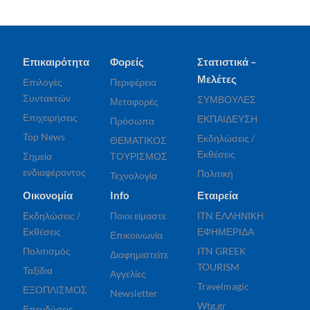
Επικαιρότητα
Φορείς
Στατιστικά –
Μελέτες
Επιλογές
Περιφέρεια
Συντακτών
ΣΥΜΒΟΥΛΕΣ
Μεταφορές
Επιχειρήσεις
ΕΚΠΑΙΔΕΥΣΗ
Πρόσωπα
Top News
Εκδηλώσεις /
ΘΕΜΑΤΙΚΟΣ
Εκθέσεις
Σημεία
ΤΟΥΡΙΣΜΟΣ
ενδιαφέροντος
Πολιτική
Τεχνολογία
Οικονομία
Info
Εταιρεία
Εκδηλώσεις /
Ποιοι είμαστε
ITN ΕΛΛΗΝΙΚΗ
Εκθέσεις
ΕΦΗΜΕΡΙΔΑ
Επικοινωνία
Πολιτισμός
ITN GREEK
Διαφημιστείτε
TOURISM
Ταξίδια
Αγγελίες
Travelmagic
ΕΞΟΠΛΙΣΜΟΣ
Newsletter
Wtg.gr
Επενδύσεις