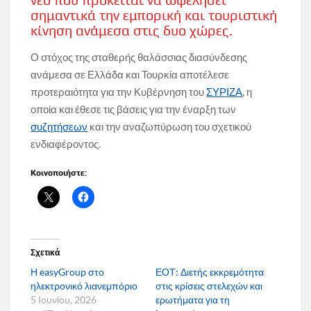
σημαντικά την εμπορική και τουριστική
κίνηση ανάμεσα στις δυο χώρες.
Ο στόχος της σταθερής θαλάσσιας διασύνδεσης
ανάμεσα σε Ελλάδα και Τουρκία αποτέλεσε
προτεραιότητα για την Κυβέρνηση του
ΣΥΡΙΖΑ
, η
οποία και έθεσε τις βάσεις για την έναρξη των
συζητήσεων
και την αναζωπύρωση του σχετικού
ενδιαφέροντος.
Κοινοποιήστε:
Σχετικά
Η easyGroup στο
ΕΟΤ: Διετής εκκρεμότητα
ηλεκτρονικό λιανεμπόριο
στις κρίσεις στελεχών και
5 Ιουνίου, 2026
ερωτήματα για τη