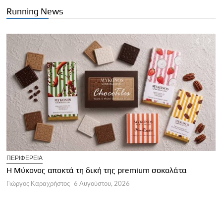
Running News
T
ΠΕΡΙΦΕΡΕΙΑ
Η
Η Μύκονος αποκτά τη δική της premium σοκολάτα
Γ
Γιώργος Καραχρήστος
6 Αυγούστου, 2026