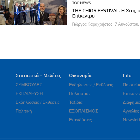
ΧΕΙΡΗΣΕΙΣ
ΞΕΝΟΔΟΧΕΙΑ
TOP NEWS
a Brown Corinthia: Αποδράσεις &
THE CHIOS FESTIVAL: Η Χίος 
στρονομία
Επίκεντρο
ργος Καραχρήστος
7 Αυγούστου, 2026
Γιώργος Καραχρήστος
7 Αυγούστου,
Στατιστικά – Μελέτες
Οικονομία
Info
ΣΥΜΒΟΥΛΕΣ
Εκδηλώσεις / Εκθέσεις
Ποιοι εί
ΕΚΠΑΙΔΕΥΣΗ
Πολιτισμός
Επικοινω
Εκδηλώσεις / Εκθέσεις
Ταξίδια
Διαφημισ
Πολιτική
ΕΞΟΠΛΙΣΜΟΣ
Αγγελίες
Επενδύσεις
Newslett