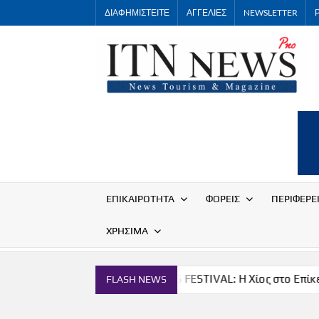
Skip
ΔΙΑΦΗΜΙΣΤΕΙΤΕ
ΑΓΓΕΛΙΕΣ
NEWSLETTER
to
content
ΕΠΙΚΑΙΡΟΤΗΤΑ
ΦΟΡΕΙΣ
ΠΕΡΙΦΕΡΕ
ΧΡΗΣΙΜΑ
ονομία
THE CHIOS FESTIVAL: Η Χίος στο Επίκεντρο
FLASH NEWS