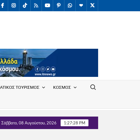
facebook
Instagram
TikTok
RSS
youtube
Pinterest
WhatsApp
Telegram
X
/
Twitter
Search for:
ΑΤΙΚΟΣ ΤΟΥΡΙΣΜΟΣ
ΚΟΣΜΟΣ
υλλόγου Υπαλλήλων Ε.Ο.Τ. με τον Τομέα Τουρισμού του κόμματος
Σάββατο, 08 Αυγούστου, 2026
1:27:29 PM