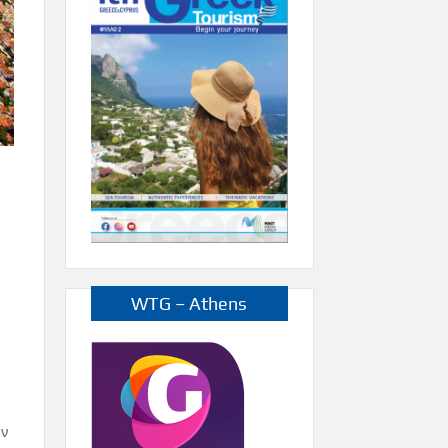
WTG – Athens
ων