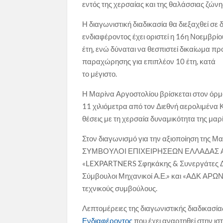
εντός της χερσαίας και της θαλάσσιας ζών
Η διαγωνιστική διαδικασία θα διεξαχθεί σε
ενδιαφέροντος έχει οριστεί η 16η Νοεμβρί
έτη, ενώ δύναται να θεσπιστεί δικαίωμα πρ
παραχώρησης για επιπλέον 10 έτη, κατά
το μέγιστο.
Η Μαρίνα Αργοστολίου βρίσκεται στον όρμο 
11 χιλιόμετρα από τον Διεθνή αερολιμένα 
θέσεις με τη χερσαία δυναμικότητα της μα
Στον διαγωνισμό για την αξιοποίηση της Μ
ΣΥΜΒΟΥΛΟΙ ΕΠΙΧΕΙΡΗΣΕΩΝ ΕΛΛΑΔΑΣ Α.Ε.» 
«LEXPARTNERS Σφηκάκης & Συνεργάτες Δικη
Σύμβουλοι Μηχανικοί Α.Ε.» και «ΑΔΚ ΑΡΩ
τεχνικούς συμβούλους.
Λεπτομέρειες της διαγωνιστικής διαδικα
Ενδιαφέροντος
που έχει αναρτηθεί στην ισ