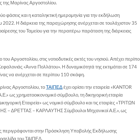
ης της Μαρίνας Αργοστολίου.
 δύο φάσεις και η καταληκτική ημερομηνία για την εκδήλωση
ου 2022. Η διάρκεια της παραχώρησης ανέρχεται σε τουλάχιστον 35
οαίρεσης του Ταμείου για την περαιτέρω παράταση της διάρκειας
του Αργοστολίου, στις νοτιοδυτικές ακτές του νησιού. Απέχει περίπ
Κεφαλονιάς «Άννα Πολλάτου». Η δυναμικότητά της εκτιμάται σε 174
ρίνας να ανέρχεται σε περίπου 110 σκάφη.
αρίνας Αργοστολίου, το
ΤΑΙΠΕΔ
έχει ορίσει την εταιρεία «KANTOR
ως χρηματοοικονομικό σύμβουλο, τη δικηγορική εταιρία
γορική Εταιρεία» ως νομικό σύμβουλο και τις εταιρίες «ΤΡΙΤΩΝ
ΝΗΣ – ΔΡΕΤΤΑΣ – ΚΑΡΛΑΥΤΗΣ Σύμβουλοι Μηχανικοί Α.Ε.», ως
σίας περιγράφονται στην Πρόσκληση Υποβολής Εκδήλωσης
τοσελίδα του ΤΑΙΠΕΔ.