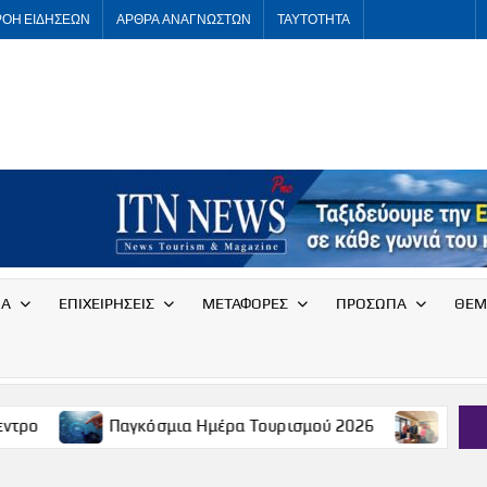
ΡΟΗ ΕΙΔΗΣΕΩΝ
ΑΡΘΡΑ ΑΝΑΓΝΩΣΤΩΝ
ΤΑΥΤΟΤΗΤΑ
ITNNEWS
International
Tourism
News
ΙΑ
ΕΠΙΧΕΙΡΗΣΕΙΣ
ΜΕΤΑΦΟΡΕΣ
ΠΡΟΣΩΠΑ
ΘΕΜ
Παγκόσμια Ημέρα Τουρισμού 2026
Συνάντηση του Σ