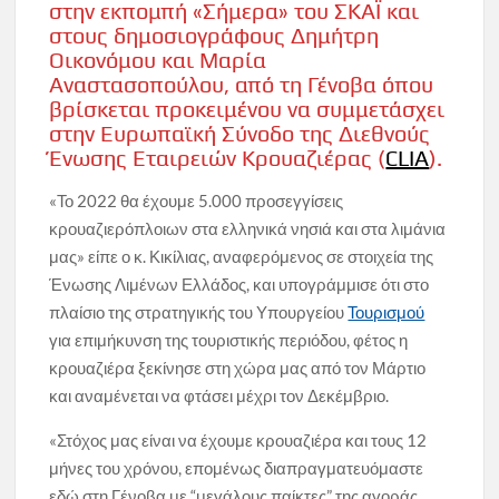
στην εκπομπή «Σήμερα» του ΣΚΑΪ και
στους δημοσιογράφους Δημήτρη
Οικονόμου και Μαρία
Αναστασοπούλου, από τη Γένοβα όπου
βρίσκεται προκειμένου να συμμετάσχει
στην Ευρωπαϊκή Σύνοδο της Διεθνούς
Ένωσης Εταιρειών Κρουαζιέρας (
CLIA
).
«Το 2022 θα έχουμε 5.000 προσεγγίσεις
κρουαζιερόπλοιων στα ελληνικά νησιά και στα λιμάνια
μας» είπε ο κ. Κικίλιας, αναφερόμενος σε στοιχεία της
Ένωσης Λιμένων Ελλάδος, και υπογράμμισε ότι στο
πλαίσιο της στρατηγικής του Υπουργείου
Τουρισμού
για επιμήκυνση της τουριστικής περιόδου, φέτος η
κρουαζιέρα ξεκίνησε στη χώρα μας από τον Μάρτιο
και αναμένεται να φτάσει μέχρι τον Δεκέμβριο.
«Στόχος μας είναι να έχουμε κρουαζιέρα και τους 12
μήνες του χρόνου, επομένως διαπραγματευόμαστε
εδώ στη Γένοβα με “μεγάλους παίκτες” της αγοράς