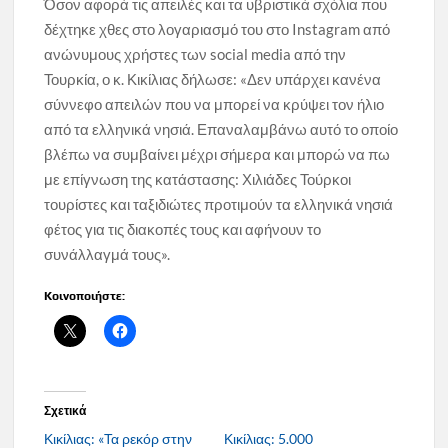
Όσον αφορά τις απειλές και τα υβριστικά σχόλια που
δέχτηκε χθες στο λογαριασμό του στο Instagram από
ανώνυμους χρήστες των social media από την
Τουρκία, ο κ. Κικίλιας δήλωσε: «Δεν υπάρχει κανένα
σύννεφο απειλών που να μπορεί να κρύψει τον ήλιο
από τα ελληνικά νησιά. Επαναλαμβάνω αυτό το οποίο
βλέπω να συμβαίνει μέχρι σήμερα και μπορώ να πω
με επίγνωση της κατάστασης: Χιλιάδες Τούρκοι
τουρίστες και ταξιδιώτες προτιμούν τα ελληνικά νησιά
φέτος για τις διακοπές τους και αφήνουν το
συνάλλαγμά τους».
Κοινοποιήστε:
Σχετικά
Κικίλιας: «Τα ρεκόρ στην
Κικίλιας: 5.000