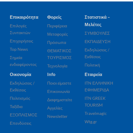
Επικαιρότητα
Φορείς
Στατιστικά –
Μελέτες
Επιλογές
Περιφέρεια
Συντακτών
ΣΥΜΒΟΥΛΕΣ
Μεταφορές
Επιχειρήσεις
ΕΚΠΑΙΔΕΥΣΗ
Πρόσωπα
Top News
Εκδηλώσεις /
ΘΕΜΑΤΙΚΟΣ
Εκθέσεις
Σημεία
ΤΟΥΡΙΣΜΟΣ
ενδιαφέροντος
Πολιτική
Τεχνολογία
Οικονομία
Info
Εταιρεία
Εκδηλώσεις /
Ποιοι είμαστε
ITN ΕΛΛΗΝΙΚΗ
Εκθέσεις
ΕΦΗΜΕΡΙΔΑ
Επικοινωνία
Πολιτισμός
ITN GREEK
Διαφημιστείτε
TOURISM
Ταξίδια
Αγγελίες
Travelmagic
ΕΞΟΠΛΙΣΜΟΣ
Newsletter
Wtg.gr
Επενδύσεις