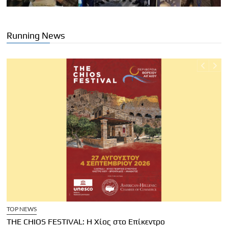
Running News
TOP NEWS
THE CHIOS FESTIVAL: Η Χίος στο Επίκεντρο
Α