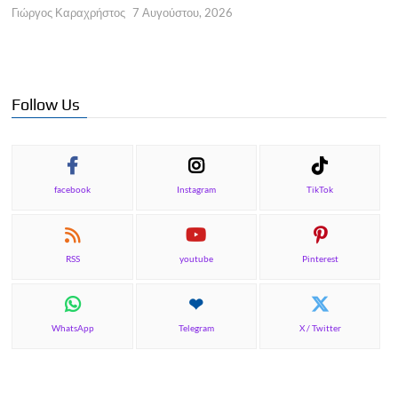
Γιώργος Καραχρήστος
7 Αυγούστου, 2026
Π
Γ
Follow Us
facebook
Instagram
TikTok
RSS
youtube
Pinterest
WhatsApp
Telegram
X / Twitter