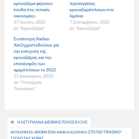
κρουαζιέρα φέρνουν
προσεγγίσεις
έσοδα στις τοπικές
κρουαζιερόπλοιων στα
οικονομίες»
λιμάνια
17 Ιουνίου, 2022
7 Σεπτεμβρίου, 2022
σε "Κρουαζιέρα"
σε "Κρουαζιέρα"
Συνάντηση Κικίλια-
Χατζηχριστοδούλου για
την ενίσχυση της
κρουαζιέρας και την
επανέναρξη των
ημερόπλοιων το 2022
11 Ιανουαρίου, 2022
σε "Υπουργείο
Τουρισμου"
Πλοήγηση
Η ΑΣΤΥΠΑΛΑΙΑ ΔΙΕΘΝΗΣ ΠΟΛΟΣ ΕΛΞΗΣ
άρθρων
SKYEXPRESS: ΑΚΟΜΑ ΕΝΑ AIRBUS A320NEO ΣΤΟ ΠΙΟ “ΠΡΑΣΙΝΟ”
ΣΤΟΛΟ ΤΗΣ ΧΩΡΑΣ