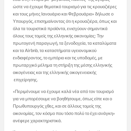
ώστε να έχουμε θεματικό τουρισμό για τις κρουαζιέρες
και τους μήνες Ιανουάριο και Φεβρουάριο» δήλωσε ο
Υπουργός, επισημαίνοντας ότι η κρουαζιέρα, όπως και
όλα τα τουριστικά προϊόντα, ενισχύουν σημαντικά
όλους τους τομείς της ελληνικής οικονομίας: Την
πρωτογενή παραγωγή, τα ξενοδοχεία, τα καταλύματα
και τα Airbnb, τα καταστήματα υγειονομικού
ενδιαφέροντος, το εμπόριο και τις υποδομές, με
πρωταρχικό μέλημα τη στήριξη της μέσης ελληνικής
οικογένειας και της ελληνικής οικογενειακής
επιχείρησης.
«Περιμένουμε να έχουμε καλά νέα από τον τουρισμό
για να μπορέσουμε να βοηθήσουμε, όπως είπε και ο
Πρωθυπουργός χθες, και σε άλλους τομείς της
οικονομίας, τον κόσμο που τόσο πολύ το έχει ανάγκη»
ανέφερε χαρακτηριστικά.